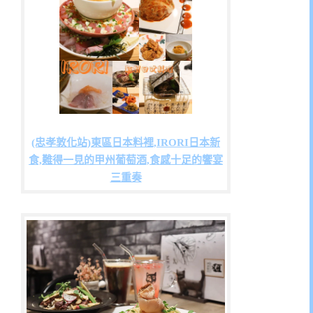
(忠孝敦化站)東區日本料裡,IRORI日本新
食,難得一見的甲州葡萄酒,食感十足的饗宴
三重奏