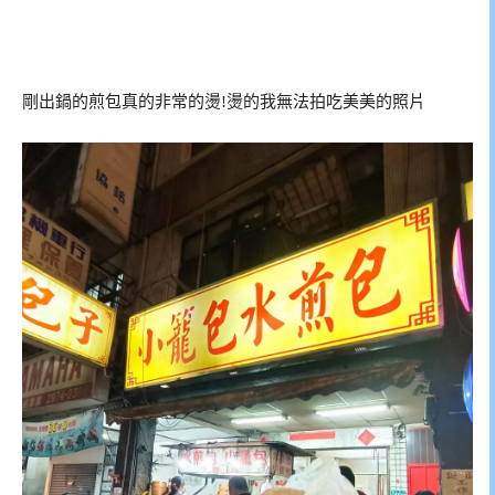
剛出鍋的煎包真的非常的燙!燙的我無法拍吃美美的照片