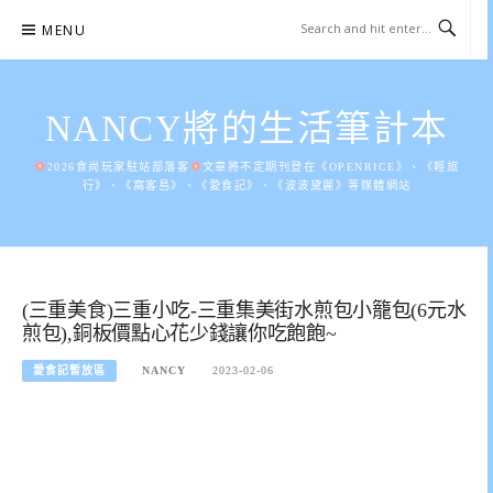
Skip
MENU
to
content
NANCY將的生活筆計本
2026食尚玩家駐站部落客
文章將不定期刊登在《OPENRICE》、《輕旅
行》、《窩客島》、《愛食記》、《波波黛麗》等媒體網站
(三重美食)三重小吃-三重集美街水煎包小籠包(6元水
煎包),銅板價點心花少錢讓你吃飽飽~
愛食記暫放區
NANCY
2023-02-06