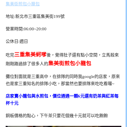
集美街煎包小籠包
地址:新北市三重區集美街199號
營業時間:06:00~20:00
公休日:週日
三重集美蚵嗲
吃完
後，覺得肚子還有點小空間，立馬殺來
集美街煎包小籠包
剛剛路過排了很多人的
攤位對面就是三重高中，在排隊的同時我google的店家，原來
也是家三重知名的排隊小吃，那當然也要排隊來吃吃看囉~
店家賣小籠包與水煎包，價位通通一顆6元還有奶茶與紅茶每
杯十元
銅板價格的點心，下午茶只要花個幾十元就可以吃飽飽