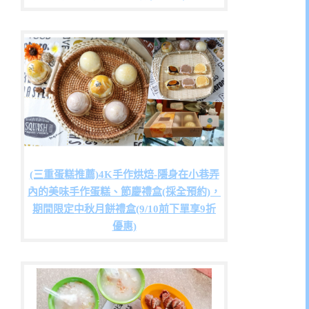
(三重蛋糕推薦)4K手作烘焙-隱身在小巷弄
內的美味手作蛋糕、節慶禮盒(採全預約)，
期間限定中秋月餅禮盒(9/10前下單享9折
優惠)