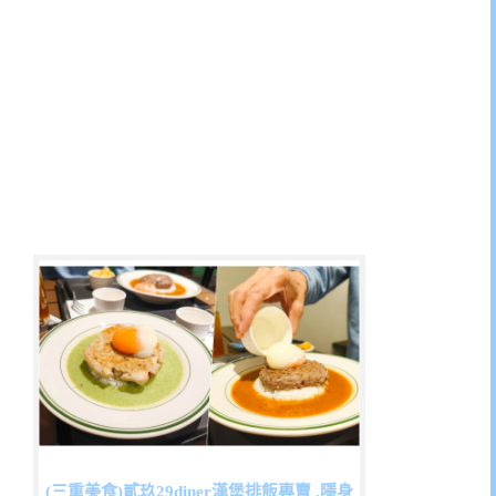
(三重美食)貳玖29diner漢堡排飯專賣 ,隱身