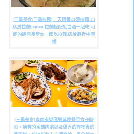
(三重美食/三重拉麵)一天限量23碗拉麵-23
私房拉麵ramen,拉麵搭配紅白酒一起吃,可
愛的貓店長陪你一起吃拉麵,店址靠近中興
橋
(三重美食)高家肉粥僅營業晚餐至宵夜時
段，清爽的香菇肉粥以及優秀的炸物真的