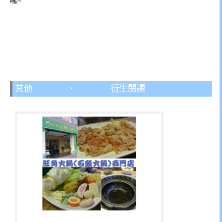
囉~
其他
三重美食
、
三重小吃
衍生閱讀