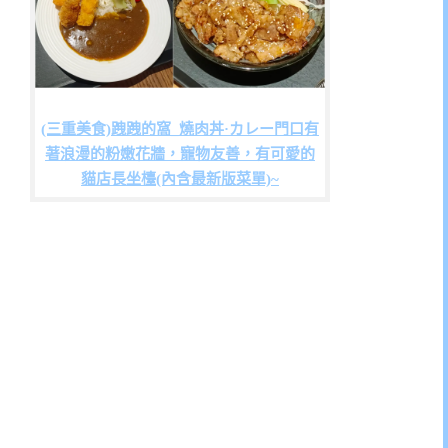
(三重美食)跩跩的窩_燒肉丼·カレー門口有
著浪漫的粉嫩花牆，寵物友善，有可愛的
貓店長坐檯(內含最新版菜單)~