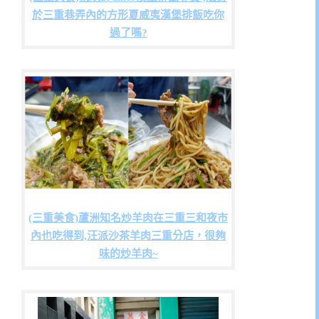
於三重巷弄內的方形夏威夷漢堡排飯吃你
過了嗎?
(三重美食)蘆洲知名炒羊肉在三重三和夜市
內也吃得到,汪派沙茶羊肉三重分店，很夠
味的炒羊肉~