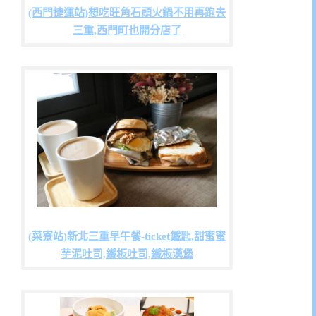
(西門捷運站)想吃旺角石頭火鍋不用再跑去
三重,西門町也開分店了
(菜寮站)新北三重早午餐-ticket鐵匙,甜蜜蜜
芋泥吐司,鐵板吐司,鐵板漢堡