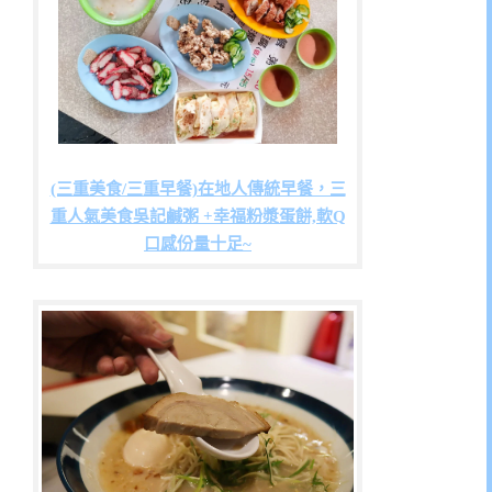
(三重美食/三重早餐)在地人傳統早餐，三
重人氣美食吳記鹹粥 +幸福粉漿蛋餅,軟Q
口感份量十足~