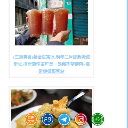
(三重美食)萬金紅茶冰,明年二月即將搬遷
新址,招牌隨便茶可是一點都不隨便阿~鄰
近捷運菜寮站