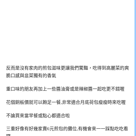
反而是沒有家肉的煎包滋味更讓我們驚豔，吃得到高麗菜的爽
脆口感與韭菜獨有的香氣
重口味的朋友再加上一些醬油膏或是辣椒醬一起吃更不錯喔
花個銅板價就可以飽足一餐,非常適合月底荷包瘦瘦時來吃喔
不論買來當早餐或點心都適合啦
三重好像有好幾家賣6元煎包的攤位,有機會來一一踩點吃吃看