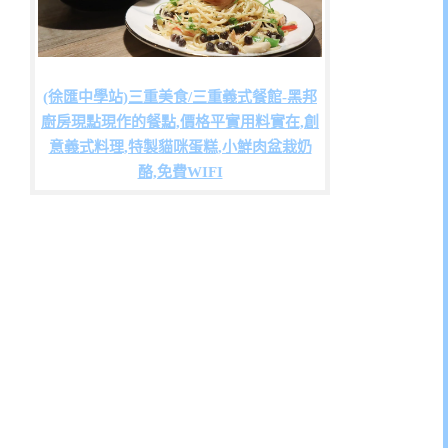
(徐匯中學站)三重美食/三重義式餐館-黑邦
廚房現點現作的餐點,價格平實用料實在,創
意義式料理,特製貓咪蛋糕,小鮮肉盆栽奶
酪,免費WIFI