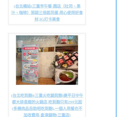
(台北橋站)三重早午餐-餓店（吐司、果
汁、咖啡）邪惡三倍起司蛋,用心使用好食
材,IG打卡美食
(台北吃到飽)(三重火吃鍋到飽)連平日中午
都大排長龍的火鍋店,吃到飽只有299元起
(多種肉品自助吧吃到飽),一個人用餐也不
加收費用-倉津鍋物(三重店)