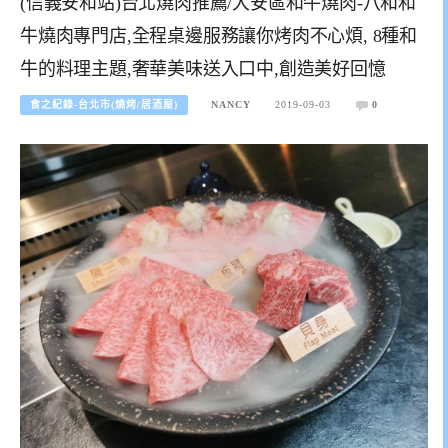
(信義安和站)台北燒肉推薦/大安區和牛燒肉-八和和
牛燒肉專門店,全程桌邊服務讓你烤肉不心煩, 8種和
牛的料理主題,奢華美味送入口中,創造美好回憶
食之紀錄-台北市(燒烤/居酒屋)
NANCY
2019-09-03
0