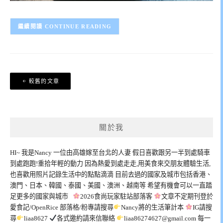
CONTINUE READING
文
較舊的文章
章
導
覽
關於我
HI~ 我是Nancy 一位由高雄嫁至台北的人妻 假日喜歡跟另一半到處騎車
到處跑跑!重拾年輕的動力 因為熱愛到處走走,用美食來交朋友體驗生活,
也喜歡用照片記錄生活中的點點滴滴 目前去過的國家及城市包括香港、
澳門、日本、韓國、泰國、美國、澳洲、越南等 希望有機會可以一直踏
足更多的國家與城市
2026食尚玩家駐站部落客
文章不定期刊登於
愛食記/OpenRice 部落格/粉專請搜尋
Nancy將的生活筆計本
IG請搜
尋
liaa8627
各式邀約請來信聯絡
liaa86274627@gmail.com
每一