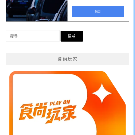
搜
尋
關
鍵
食尚玩家
字: