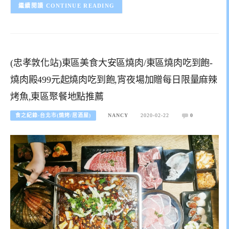
CONTINUE READING
(忠孝敦化站)東區美食大安區燒肉/東區燒肉吃到飽-
燒肉殿499元起燒肉吃到飽,宵夜場加贈每日限量麻辣
烤魚,東區聚餐地點推薦
食之紀錄-台北市(燒烤/居酒屋)
NANCY
2020-02-22
0