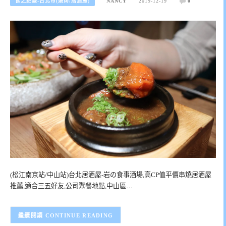
食之紀錄-台北市(燒烤/居酒屋)
NANCY
2019-12-19
0
(松江南京站/中山站)台北居酒屋-岩の食事酒場,高CP值平價串燒居酒屋
推薦,適合三五好友,公司聚餐地點,中山區…
CONTINUE READING