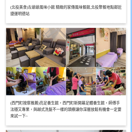
(北投美食)左爺爺風味小館 精緻的家傳風味餐館,北投聚餐地點鄰近
捷運明德站
(西門町按摩推薦)亮足養生館，西門町新開幕足體養生館，師傅手
法穩又專業，與越式洗髮不一樣的頭療讓你深層放鬆有機會一定要
來試一下~