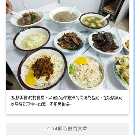
(板橋美食)村村食堂，以自家秘製燉煮的高湯為基底，在板橋就可
以喝得到現沖牛肉湯，不用再跑遠~
GA4即時熱門文章