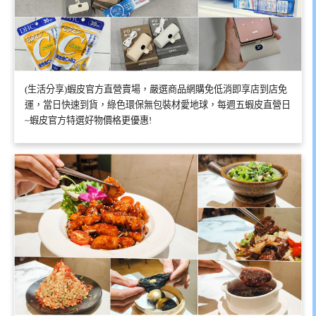
(生活分享)蝦皮官方直營賣場，嚴選商品網購免低消即享店到店免
運，當日快速到貨，綠色環保無包裝材愛地球，每週五蝦皮直營日
~蝦皮官方特選好物價格更優惠!