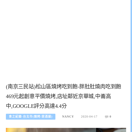
(南京三民站)松山區燒烤吃到飽-胖肚肚燒肉吃到飽
469元起創意平價燒烤,店址鄰近京華城,中崙高
中,GOOGLE評分高達4.4分
食之紀錄-台北市(燒烤/居酒屋)
NANCY
2020-04-17
0