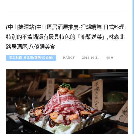
(中山捷運站)中山區居酒屋推薦-狸爐端燒 日式料理,
特別的平盆鍋還有最具特色的「船槳送菜」,林森北
路居酒屋,八條通美食
食之紀錄-台北市(燒烤/居酒屋)
NANCY
2019-10-21
0