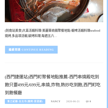
(劍南站美食)大直活蝦料理/美麗華商圈聚餐地點-蝦啤活蝦料理seafood
燒烤,多品項活蝦,碳烤料理,每週五六…
CONTINUE READING
(西門捷運站)西門町聚餐地點推薦-西門串燒殿吃到
飽只要499元/699元,串燒,炸物,熱炒吃到飽,西門町吃
到飽餐廳
食之紀錄-台北市(燒烤/居酒屋)
NANCY
2020-06-21
0