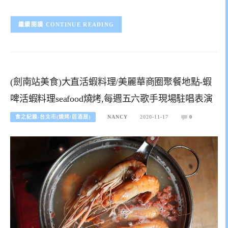
CONTINUE READING
(劍南站美食)大直活蝦料理/美麗華商圈聚餐地點-蝦
啤活蝦料理seafood燒烤,每週五六歌手現場駐唱表演
食之紀錄-台北市(燒烤/居酒屋)
NANCY
2020-11-17
0