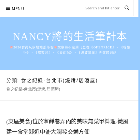
Skip
MENU
to
content
NANCY將的生活筆計本
2026食尚玩家駐站部落客
文章將不定期刊登在《OPENRICE》、《輕旅
行》、《窩客島》、《愛食記》、《波波黛麗》等媒體網站
分類:
食之紀錄-台北市(燒烤/居酒屋)
食之紀錄-台北市(燒烤/居酒屋)
(東區美食)位於寧靜巷弄內的美味無菜單料理-微風
建一食堂鄰近中崙大潤發交通方便