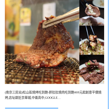
(南京三民站)松山區燒烤吃到飽-胖肚肚燒肉吃到飽469元起創意平價燒
烤,店址鄰近京華城,中崙高中,GOOGLE…