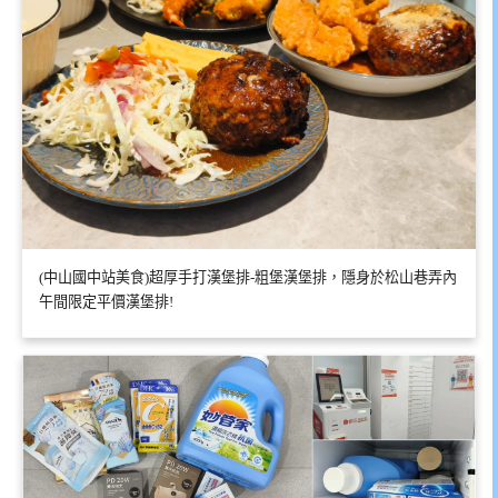
(中山國中站美食)超厚手打漢堡排-粗堡漢堡排，隱身於松山巷弄內
午間限定平價漢堡排!