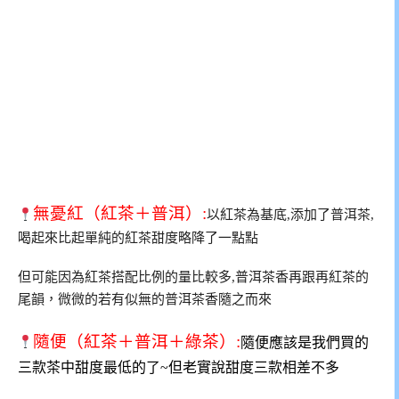
無憂紅（紅茶＋普洱）:
以紅茶為基底,添加了普洱茶,
喝起來比起單純的紅茶甜度略降了一點點
但可能因為紅茶搭配比例的量比較多,普洱茶香再跟再紅茶的
尾韻，微微的若有似無的普洱茶香隨之而來
隨便（紅茶＋普洱＋綠茶）:
隨便應該是我們買的
三款茶中甜度最低的了~但老實說甜度三款相差不多