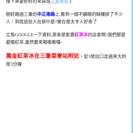
接下來要好好的來探尋
三重美食
了
剛好路過三重的
中正南路
上,看到一個不顯眼的騎樓排了不少
人，到底這些人在排什麼?實在是太令人好奇了
立馬GOOGLE一下資料,原來是家賣
紅茶冰
的店家啊?我們那麼
愛喝紅茶,當然要來喝喝看囉~
萬金紅茶冰在三重菜寮站附近
，從3號出口走過來大約
是3分鐘