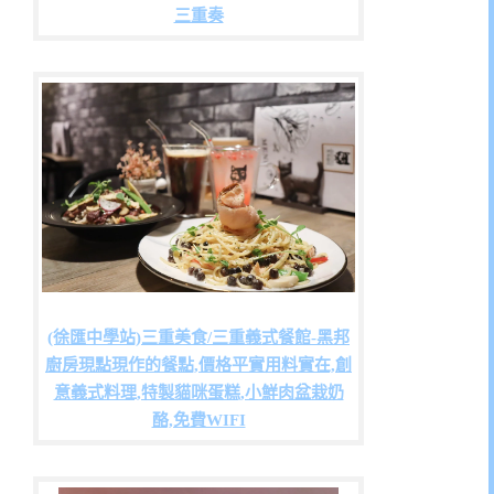
三重奏
(徐匯中學站)三重美食/三重義式餐館-黑邦
廚房現點現作的餐點,價格平實用料實在,創
意義式料理,特製貓咪蛋糕,小鮮肉盆栽奶
酪,免費WIFI