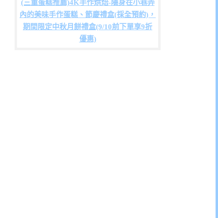
(三重蛋糕推薦)4K手作烘焙-隱身在小巷弄
內的美味手作蛋糕、節慶禮盒(採全預約)，
期間限定中秋月餅禮盒(9/10前下單享9折
優惠)