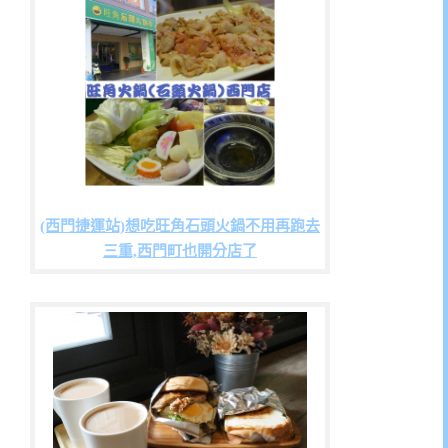
(西門捷運站)想吃旺角石頭火鍋不用再跑去
三重,西門町也開分店了