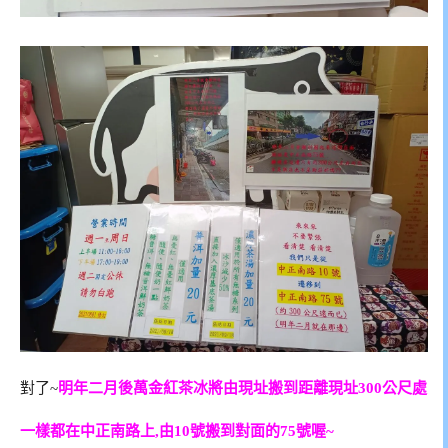
對了~
明年二月後萬金紅茶冰將由現址搬到距離現址300公尺處
一樣都在中正南路上,由10號搬到對面的75號喔~