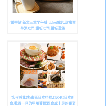
(菜寮站)新北三重早午餐-ticket鐵匙,甜蜜蜜
芋泥吐司,鐵板吐司,鐵板漢堡
(忠孝敦化站)東區日本料裡,IRORI日本新
食,難得一見的甲州葡萄酒,食感十足的饗宴