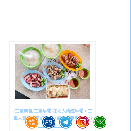
(三重美食/三重早餐)在地人傳統早餐，三
重人氣美食吳記鹹粥 +幸福粉漿蛋餅,軟Q
口感份量十足~