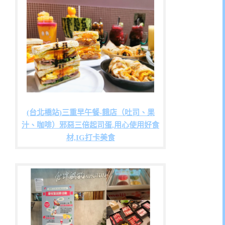
(台北橋站)三重早午餐-餓店（吐司、果
汁、咖啡）邪惡三倍起司蛋,用心使用好食
材,IG打卡美食