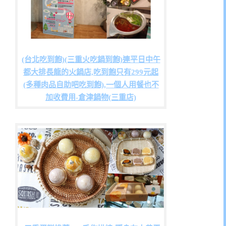
(台北吃到飽)(三重火吃鍋到飽)連平日中午
都大排長龍的火鍋店,吃到飽只有299元起
(多種肉品自助吧吃到飽),一個人用餐也不
加收費用-倉津鍋物(三重店)