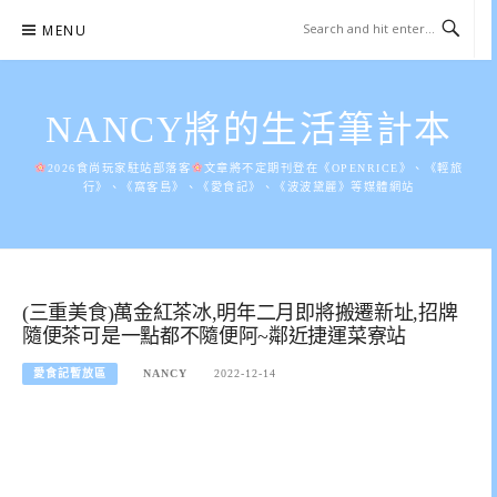
Skip
MENU
to
content
NANCY將的生活筆計本
2026食尚玩家駐站部落客
文章將不定期刊登在《OPENRICE》、《輕旅
行》、《窩客島》、《愛食記》、《波波黛麗》等媒體網站
(三重美食)萬金紅茶冰,明年二月即將搬遷新址,招牌
隨便茶可是一點都不隨便阿~鄰近捷運菜寮站
愛食記暫放區
NANCY
2022-12-14