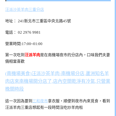
汪派沙茶羊肉三重分店
地址：
241新北市三重區中央北路45號
電話：
02 2976 9981
營業時間:17:00~01:00
第一次吃到
汪派羊肉
是在南機場夜市的分店內，口味我們夫妻
倆相當喜歡
(南機場美食)汪派沙茶羊肉-南機場分店,蘆洲知名羊
肉店來南機場開分店了,店內空間乾淨有冷氣,只營業
晚間時段
這一次因為要到
三和夜市
拿衣服，順便到夜市內來覓食，看到
汪派羊肉三重店想起有一段時間沒吃炒羊肉啦