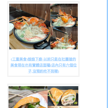
(三重美食)娘娘下廚-以前只能在社團搶的
美食現在也有實體店面囉(店內只有六個位
子,沒預約吃不到喔)