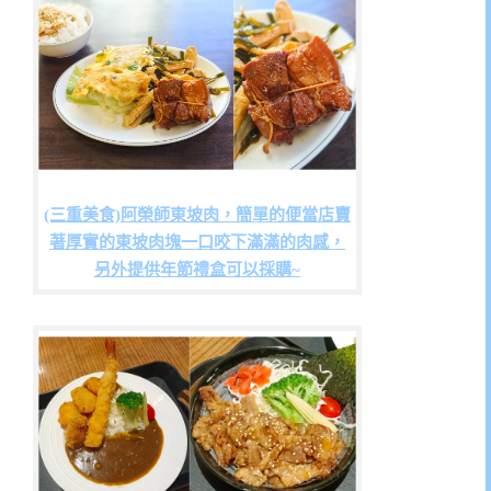
(三重美食)阿榮師東坡肉，簡單的便當店賣
著厚實的東坡肉塊一口咬下滿滿的肉感，
另外提供年節禮盒可以採購~