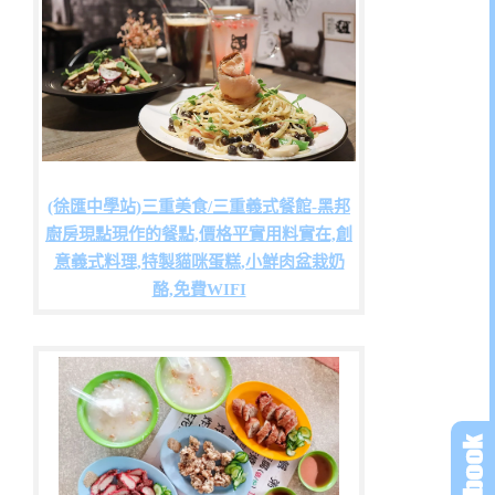
(徐匯中學站)三重美食/三重義式餐館-黑邦
廚房現點現作的餐點,價格平實用料實在,創
意義式料理,特製貓咪蛋糕,小鮮肉盆栽奶
酪,免費WIFI