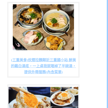
(三重美食)炊煙拉麵鄰近三重國小站,鮮美
的雞白湯底，一上桌我就喝掉了半碗湯，
提供外帶服務(內含菜單)