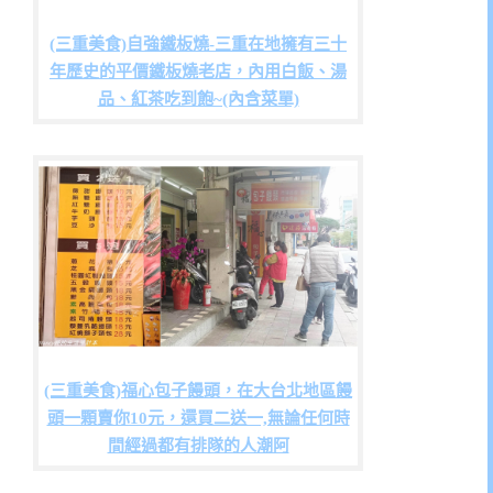
(三重美食)自強鐵板燒-三重在地擁有三十
年歷史的平價鐵板燒老店，內用白飯、湯
品、紅茶吃到飽~(內含菜單)
(三重美食)福心包子饅頭，在大台北地區饅
頭一顆賣你10元，還買二送一,無論任何時
間經過都有排隊的人潮阿