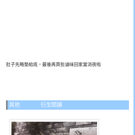
肚子先略墊給底，最後再買些滷味回家當消夜啦
其他
三重美食
衍生閱讀