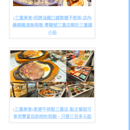
(三重美食)招牌油雞口感軟嫩不乾柴,店內
藥膳雞湯無限喝-豐雞號三重店鄰近三重國
小站
(三重美食)家堤牛排館三重店-點主餐就可
享用豐富自助吧吃到飽，只要三百多元起