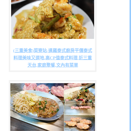
(三重美食)菜寮站-暹羅泰式廚房平價泰式
料理美味又道地,高CP值泰式料理,近三重
天台,家庭聚餐,文內有菜單