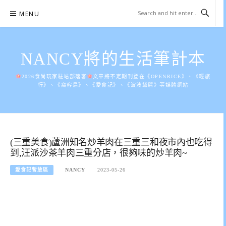
Skip
MENU
to
content
NANCY將的生活筆計本
2026食尚玩家駐站部落客
文章將不定期刊登在《OPENRICE》、《輕旅
行》、《窩客島》、《愛食記》、《波波黛麗》等媒體網站
(三重美食)蘆洲知名炒羊肉在三重三和夜市內也吃得
到,汪派沙茶羊肉三重分店，很夠味的炒羊肉~
愛食記暫放區
NANCY
2023-05-26