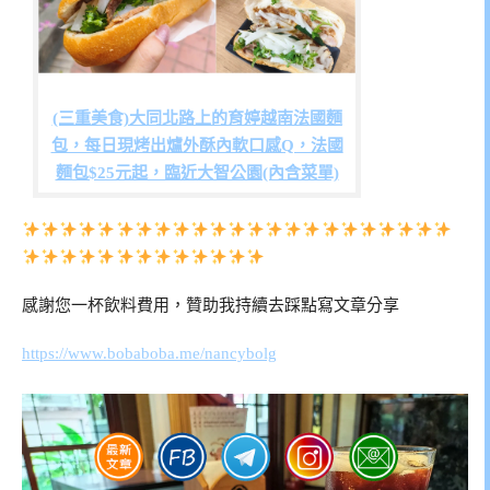
(三重美食)大同北路上的育婷越南法國麵
包，每日現烤出爐外酥內軟口感Q，法國
麵包$25元起，臨近大智公園(內含菜單)
感謝您一杯飲料費用，贊助我持續去踩點寫文章分享
https://www.bobaboba.me/nancybolg