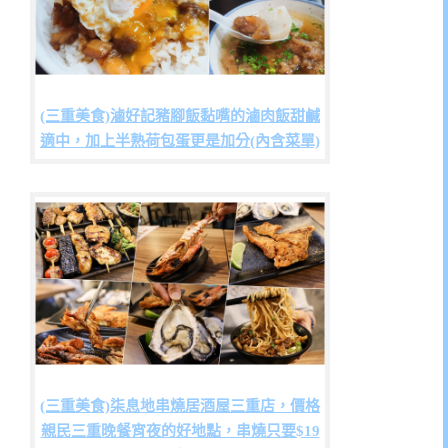
(三重美食)滷好記豬腳飯黏嘴的滷肉飯甜鹹
適中，加上半熟荷包蛋更是加分(內含菜單)
(三重美食)柒息地串燒居酒屋三重店，價格
親民三重晚餐宵夜的好地點，串燒只要$19