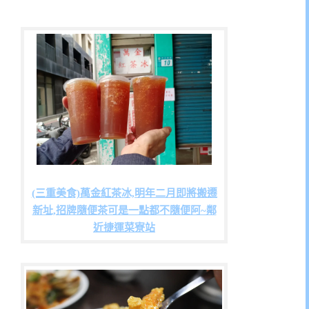
(三重美食)萬金紅茶冰,明年二月即將搬遷
新址,招牌隨便茶可是一點都不隨便阿~鄰
近捷運菜寮站