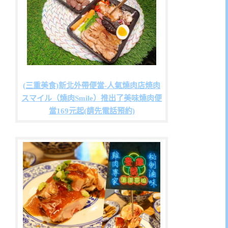
(三重美食)新北外帶便當-人氣燒肉店焼肉
スマイル（燒肉Smile）推出了美味燒肉便
當169元起(請先電話預約)