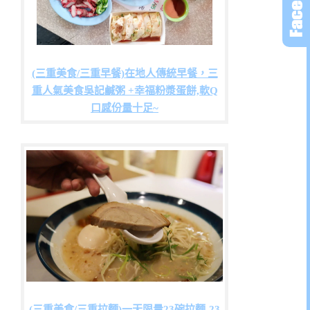
(三重美食/三重早餐)在地人傳統早餐，三
重人氣美食吳記鹹粥 +幸福粉漿蛋餅,軟Q
口感份量十足~
(三重美食/三重拉麵)一天限量23碗拉麵-23