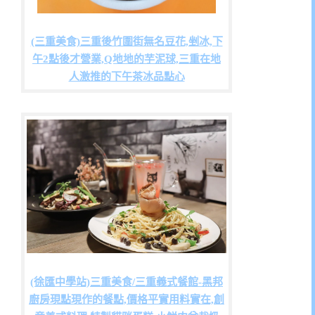
(三重美食)三重後竹圍街無名豆花,剉冰,下
午2點後才營業,Q地地的芋泥球,三重在地
人激推的下午茶冰品點心
(徐匯中學站)三重美食/三重義式餐館-黑邦
廚房現點現作的餐點,價格平實用料實在,創