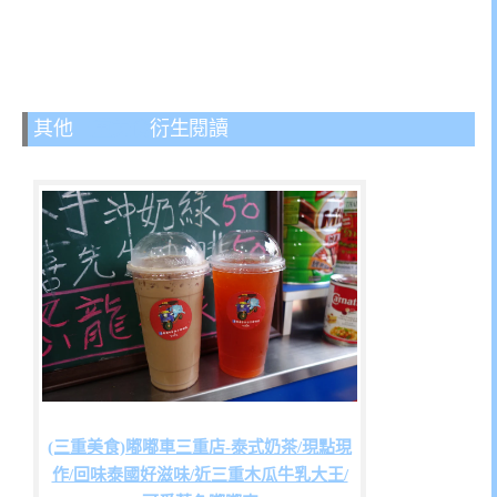
其他
三重美食
衍生閱讀
(三重美食)嘟嘟車三重店-泰式奶茶/現點現
作/回味泰國好滋味/近三重木瓜牛乳大王/