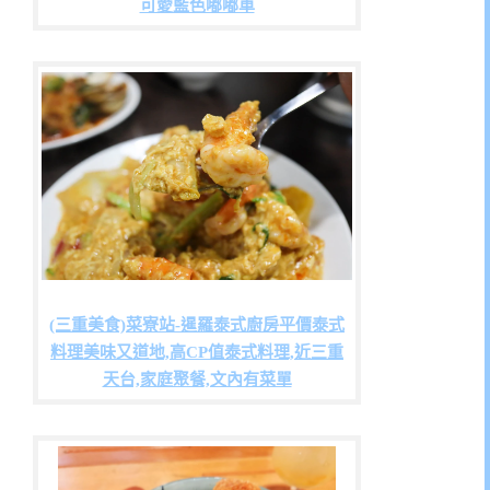
可愛藍色嘟嘟車
(三重美食)菜寮站-暹羅泰式廚房平價泰式
料理美味又道地,高CP值泰式料理,近三重
天台,家庭聚餐,文內有菜單