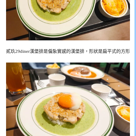
貳玖29diner漢堡排是偏紮實感的漢堡排，形狀是扁平式的方形