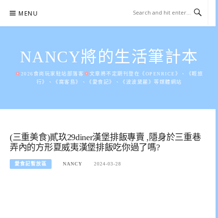
Skip
MENU
to
content
NANCY將的生活筆計本
2026食尚玩家駐站部落客
文章將不定期刊登在《OPENRICE》、《輕旅
行》、《窩客島》、《愛食記》、《波波黛麗》等媒體網站
(三重美食)貳玖29diner漢堡排飯專賣 ,隱身於三重巷
弄內的方形夏威夷漢堡排飯吃你過了嗎?
愛食記暫放區
NANCY
2024-03-28