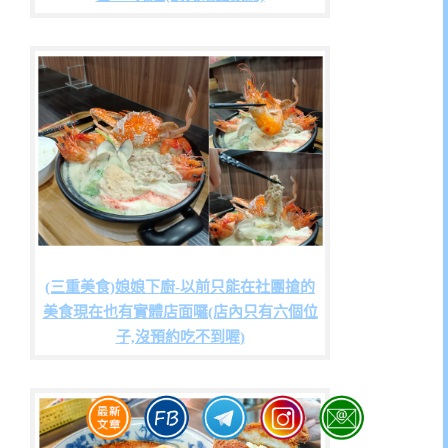
(三重美食)娘娘下廚-以前只能在社團搶的
美食現在也有實體店面囉(店內只有六個位
子,沒預約吃不到喔)