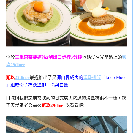
位於
三重菜寮捷運站2號出口步行5分鐘
地點就在光明路上的
貳
玖29diner
貳玖
29diner
最近推出了是
源自夏威夷的
漢堡排飯
「Loco Moco
」組成份子為漢堡排、醬與白飯
口味與我們之前常吃到的日式炭火烤過的漢堡排很不一樣，找
了天就跟老公前來
貳玖29diner
吃看看吧!