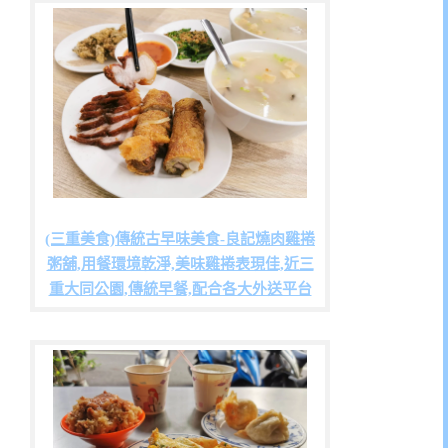
(三重美食)傳統古早味美食-良記燒肉雞捲
粥舖,用餐環境乾淨,美味雞捲表現佳,近三
重大同公園,傳統早餐,配合各大外送平台