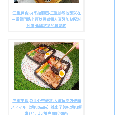
(三重美食)丸宗拉麵屋-三重排隊拉麵就在
三重龍門路上可以根據個人喜好加點配料
到滿,全雞熬製的雞湯底
(三重美食)新北外帶便當-人氣燒肉店焼肉
スマイル（燒肉Smile）推出了美味燒肉便
當169元起(請先電話預約)