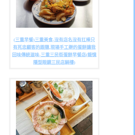
(三重早餐)三重美食-沒有店名沒有扛棒只
有死忠顧客的跟隨,現場手工擀的蛋餅讓我
回味傳統滋味-三重三民街蛋餅早餐店(龍憶
隱型眼鏡三民店騎樓)