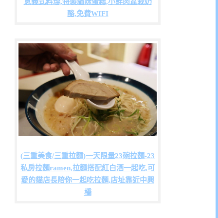
意義式料理,特製貓咪蛋糕,小鮮肉盆栽奶
酪,免費WIFI
(三重美食/三重拉麵)一天限量23碗拉麵-23
私房拉麵ramen,拉麵搭配紅白酒一起吃,可
愛的貓店長陪你一起吃拉麵,店址靠近中興
橋