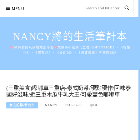
Skip
MENU
to
content
NANCY將的生活筆計本
2026食尚玩家駐站部落客
文章將不定期刊登在《OPENRICE》、《輕旅
行》、《窩客島》、《愛食記》、《波波黛麗》等媒體網站
(三重美食)嘟嘟車三重店-泰式奶茶/現點現作/回味泰
國好滋味/近三重木瓜牛乳大王/可愛藍色嘟嘟車
食之記錄-新北市
NANCY
2016-07-06
0