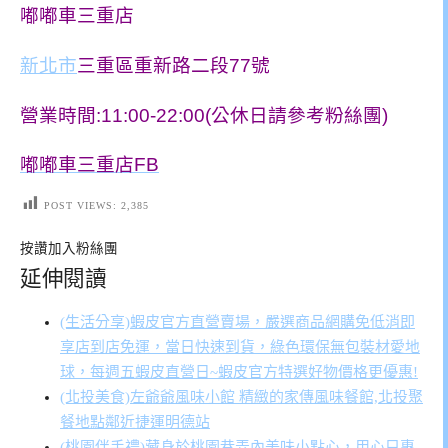
嘟嘟車三重店
新北市
三重區重新路二段77號
營業時間:11:00-22:00(公休日請參考粉絲團)
嘟嘟車三重店FB
POST VIEWS:
2,385
按讚加入粉絲團
延伸閱讀
(生活分享)蝦皮官方直營賣場，嚴選商品網購免低消即
享店到店免運，當日快速到貨，綠色環保無包裝材愛地
球，每週五蝦皮直營日~蝦皮官方特選好物價格更優惠!
(北投美食)左爺爺風味小館 精緻的家傳風味餐館,北投聚
餐地點鄰近捷運明德站
(桃園伴手禮)藏身於桃園巷弄內美味小點心，用心只專