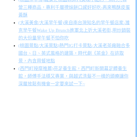
營三種商品，專利千層撩妹餅口感好好吃-再來鴨酥皮蛋
黃酥
(大溪美食/大溪早午餐)來自南台灣知名的早午餐店家-濰
克早午餐Wake Up Brunch進軍北上近大溪老街,用炒鍋裝
的大份量早午餐不怕你吃
(桃園景點/大溪景點)熱門IG打卡景點-大溪老茶廠融合多
國台、日、英式風格的建築，時代劇《茶金》在這取
景，內含用餐地點
(西門町按摩推薦)亮足養生館，西門町新開幕足體養生
館，師傅手法穩又專業，與越式洗髮不一樣的頭療讓你
深層放鬆有機會一定要來試一下~