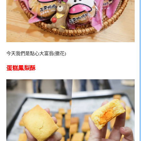
今天我們是點心大富翁(撒花)
蛋糕鳳梨酥