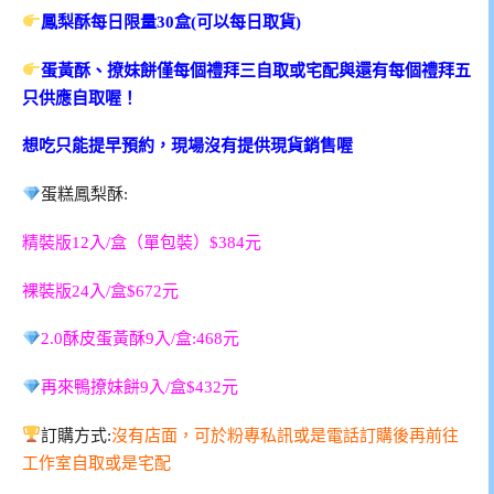
鳳梨酥每日限量30盒(可以每日取貨)
蛋黃酥、撩妹餅僅每個禮拜三自取或宅配與還有每個禮拜五
只供應自取喔！
想吃只能提早預約，現場沒有提供現貨銷售喔
蛋糕鳳梨酥:
精裝版12入/盒（單包裝）$384元
裸裝版24入/盒$672元
2.0酥皮蛋黃酥9入/盒:468元
再來鴨撩妹餅9入/盒$432元
訂購方式:
沒有店面，可於粉專私訊或是電話訂購後再前往
工作室自取或是宅配