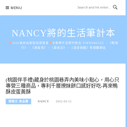
Skip
MENU
to
content
NANCY將的生活筆計本
2026食尚玩家駐站部落客
文章將不定期刊登在《OPENRICE》、《輕旅
行》、《窩客島》、《愛食記》、《波波黛麗》等媒體網站
(桃園伴手禮)藏身於桃園巷弄內美味小點心，用心只
專營三種商品，專利千層撩妹餅口感好好吃-再來鴨
酥皮蛋黃酥
開箱文-食品類
NANCY
2022-03-12