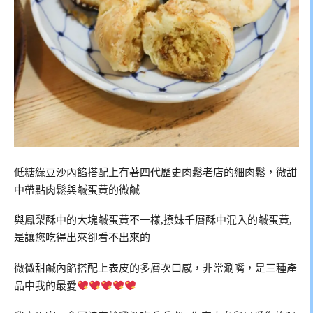
低糖綠豆沙內餡搭配上有著四代歷史肉鬆老店的細肉鬆，微甜
中帶點肉鬆與鹹蛋黃的微鹹
與鳳梨酥中的大塊鹹蛋黃不一樣,撩妹千層酥中混入的鹹蛋黃,
是讓您吃得出來卻看不出來的
微微甜鹹內餡搭配上表皮的多層次口感，非常涮嘴，是三種產
品中我的最愛