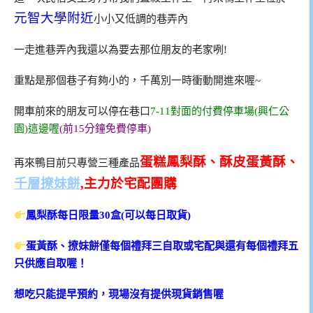
元智大學附近
小小又低調的巷弄內
一走進巷弄內我還以為要去那位朋友的老家咧!
重點是那個巷子有夠小的，千萬別一時衝動開進來喔~
開車前來的朋友可以停在巷口
7-11對面的付費停車場(興仁公
園)這邊喔
(前15分鐘免費停車)
蛋糕鳳梨酥、酥皮蛋黃酥、
再來鴨目前只專營三種產品
千層撩妹餅
,主力於宅配團購
鳳梨酥每日限量30盒(可以每日取貨)
蛋黃酥、撩妹餅僅每個禮拜三自取或宅配與還有每個禮拜五
只供應自取喔！
想吃只能提早預約，現場沒有提供現貨銷售喔