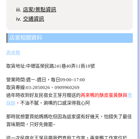
店家/景點資訊
交通資訊
店家相關資料
再來鴨
取貨地址:中壢區榮民路241巷40弄11衖18號
營業時間:週ㄧ-週日，每日09:00~17:00
️取貨專線:03-2850026、0909960269
過年時收到好友民宿女王芽月贈送的
再來鴨的酥皮蛋黃酥與
撩
妹餅
，
不油不膩，涮嘴的口感深得我心阿
那時就想要買給媽媽吃但因為返家還有好幾天，怕錯失了最佳
賞味期間，只好先做罷~
這一次民宿女王芽月帶我們直殺工作室，再來鴨工作室位於