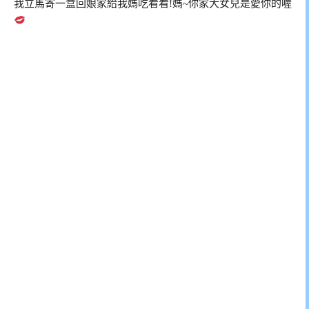
我立馬寄一盒回娘家給我媽吃看看!媽~你家大女兒是愛你的喔