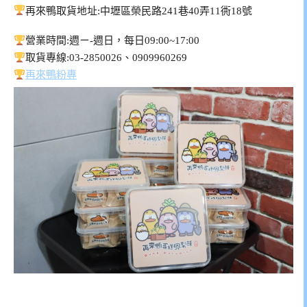
再來鴨取貨地址:中壢區榮民路241巷40弄11衖18號
營業時間:週ㄧ-週日，每日09:00~17:00
取貨專線:03-2850026、0909960269
再來鴨粉專