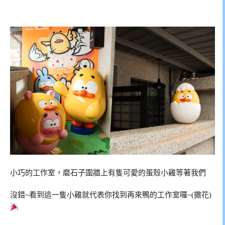
小巧的工作室，磨石子圍牆上有隻可愛的蛋殼小雞等著我們
沒錯~看到這一隻小雞就代表你找到再來鴨的工作室囉~(撒花)