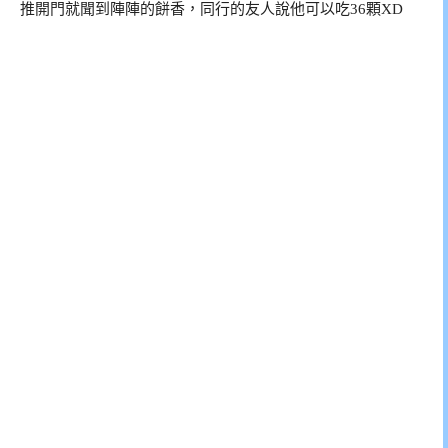
推開門就聞到陣陣的餅香，同行的友人說他可以吃36顆XD