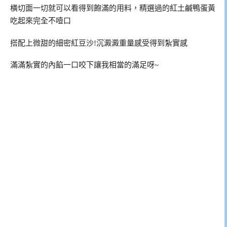
橫切面一切就可以看得到飽滿的用料，精選過的紅土鹹鴨蛋黃
吃起來完全不噎口
搭配上微甜的細密紅豆沙!沉澱澱重量感受得到紮實感
滿滿紮實的內餡一口咬下讓我相當的滿足呀~