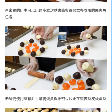
再來鴨的店主可以出過多本甜點書籍與得過眾多獎項的厲害角
色喔
老師們使用整顆紅土鹹鴨蛋黃與細密豆沙正在製做酥皮蛋黃酥