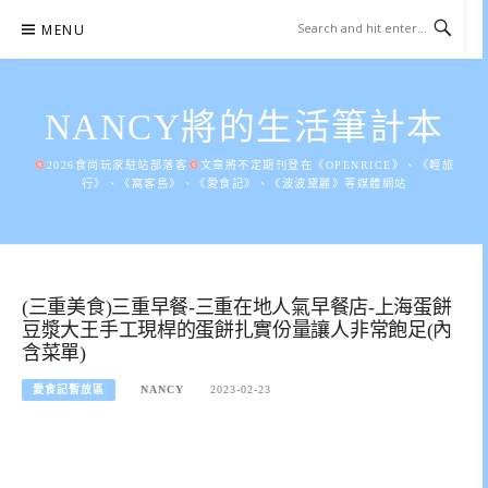
Skip
MENU
to
content
NANCY將的生活筆計本
2026食尚玩家駐站部落客
文章將不定期刊登在《OPENRICE》、《輕旅
行》、《窩客島》、《愛食記》、《波波黛麗》等媒體網站
(三重美食)三重早餐-三重在地人氣早餐店-上海蛋餅
豆漿大王手工現桿的蛋餅扎實份量讓人非常飽足(內
含菜單)
愛食記暫放區
NANCY
2023-02-23