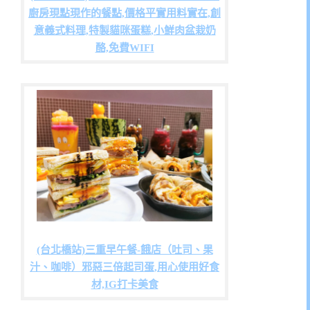
廚房現點現作的餐點,價格平實用料實在,創
意義式料理,特製貓咪蛋糕,小鮮肉盆栽奶
酪,免費WIFI
(台北橋站)三重早午餐-餓店（吐司、果
汁、咖啡）邪惡三倍起司蛋,用心使用好食
材,IG打卡美食