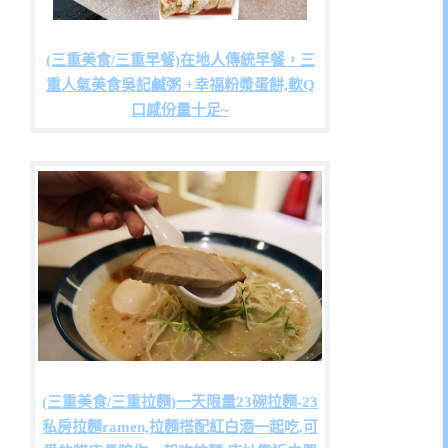
(三重美食/三重早餐)在地人傳統早餐，三
重人氣美食吳記鹹粥 +幸福粉漿蛋餅,軟Q
口感份量十足~
(三重美食/三重拉麵)一天限量23碗拉麵-23
私房拉麵ramen,拉麵搭配紅白酒一起吃,可