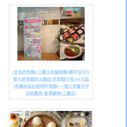
(台北吃到飽)(三重火吃鍋到飽)連平日中午
都大排長龍的火鍋店,吃到飽只有299元起
(多種肉品自助吧吃到飽),一個人用餐也不
加收費用-倉津鍋物(三重店)