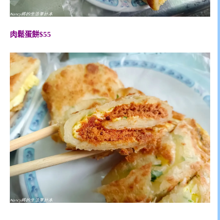
肉鬆蛋餅$55