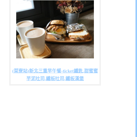
(菜寮站)新北三重早午餐-ticket鐵匙,甜蜜蜜
芋泥吐司,鐵板吐司,鐵板漢堡