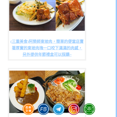
(三重美食)阿榮師東坡肉，簡單的便當店賣
著厚實的東坡肉塊一口咬下滿滿的肉感，
另外提供年節禮盒可以採購~