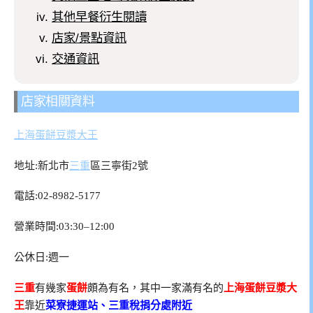
其他早餐衍生閱讀
店家/景點資訊
交通資訊
店家相關資料
上海蛋餅豆漿大王
地址:新北市
三重
區三寧街2號
電話:02-8982-5177
營業時間:03:30–12:00
公休日:週一
三重
有幾家
蛋餅
頗為有名，其中一家滿有名的
上海蛋餅豆漿大
王
靠近
菜寮捷運站、三重稅捐分處附近