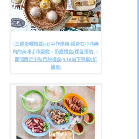
(三重蛋糕推薦)4K手作烘焙-隱身在小巷弄
內的美味手作蛋糕、節慶禮盒(採全預約)，
期間限定中秋月餅禮盒(9/10前下單享9折
優惠)