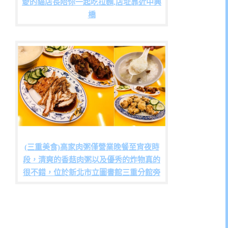
愛的貓店長陪你一起吃拉麵,店址靠近中興
橋
(三重美食)高家肉粥僅營業晚餐至宵夜時
段，清爽的香菇肉粥以及優秀的炸物真的
很不錯，位於新北市立圖書館三重分館旁