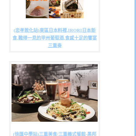
(忠孝敦化站)東區日本料裡,IRORI日本新
食,難得一見的甲州葡萄酒,食感十足的饗宴
三重奏
(徐匯中學站)三重美食/三重義式餐館-黑邦