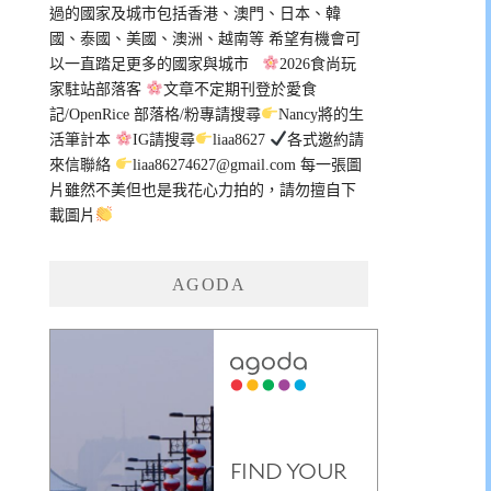
過的國家及城市包括香港、澳門、日本、韓
國、泰國、美國、澳洲、越南等 希望有機會可
以一直踏足更多的國家與城市
2026食尚玩
家駐站部落客
文章不定期刊登於愛食
記/OpenRice 部落格/粉專請搜尋
Nancy將的生
活筆計本
IG請搜尋
liaa8627
各式邀約請
來信聯絡
liaa86274627@gmail.com
每一張圖
片雖然不美但也是我花心力拍的，請勿擅自下
載圖片
AGODA