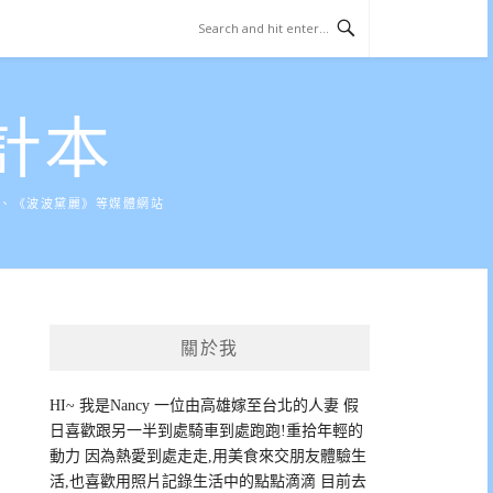
計本
》、《波波黛麗》等媒體網站
關於我
HI~ 我是Nancy 一位由高雄嫁至台北的人妻 假
日喜歡跟另一半到處騎車到處跑跑!重拾年輕的
動力 因為熱愛到處走走,用美食來交朋友體驗生
活,也喜歡用照片記錄生活中的點點滴滴 目前去