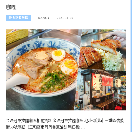
咖哩
愛食記暫放區
NANCY
2021-11-09
金澤冠軍拉麵咖哩相關資料 金澤冠軍拉麵咖哩 地址:新北市三重區信義
街50號隔壁（三和夜市丹丹香蔥油餅隔壁攤) …