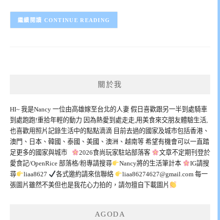
CONTINUE READING
關於我
HI~ 我是Nancy 一位由高雄嫁至台北的人妻 假日喜歡跟另一半到處騎車
到處跑跑!重拾年輕的動力 因為熱愛到處走走,用美食來交朋友體驗生活,
也喜歡用照片記錄生活中的點點滴滴 目前去過的國家及城市包括香港、
澳門、日本、韓國、泰國、美國、澳洲、越南等 希望有機會可以一直踏
足更多的國家與城市
2026食尚玩家駐站部落客
文章不定期刊登於
愛食記/OpenRice 部落格/粉專請搜尋
Nancy將的生活筆計本
IG請搜
尋
liaa8627
各式邀約請來信聯絡
liaa86274627@gmail.com
每一
張圖片雖然不美但也是我花心力拍的，請勿擅自下載圖片
AGODA