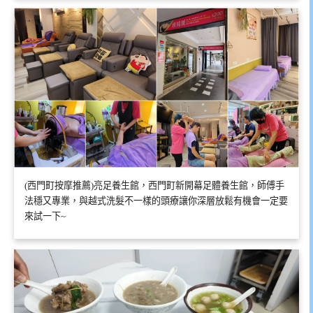
(西門町按摩推薦)亮足養生館，西門町新開幕足體養生館，師傅手
法穩又專業，與越式洗髮不一樣的頭療讓你深層放鬆有機會一定要
來試一下~