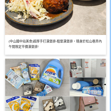
(中山國中站美食)超厚手打漢堡排-粗堡漢堡排，隱身於松山巷弄內
午間限定平價漢堡排!