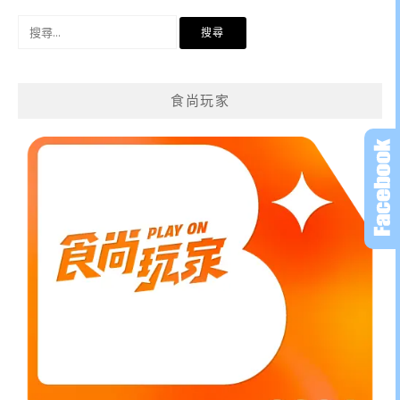
搜
尋
關
鍵
食尚玩家
字: