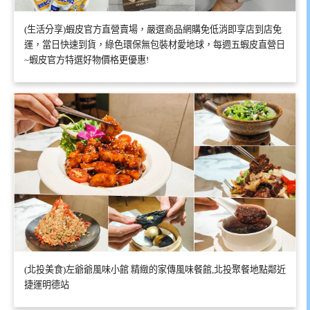
(生活分享)蝦皮官方直營賣場，嚴選商品網購免低消即享店到店免
運，當日快速到貨，綠色環保無包裝材愛地球，每週五蝦皮直營日
~蝦皮官方特選好物價格更優惠!
(北投美食)左爺爺風味小館 精緻的家傳風味餐館,北投聚餐地點鄰近
捷運明德站