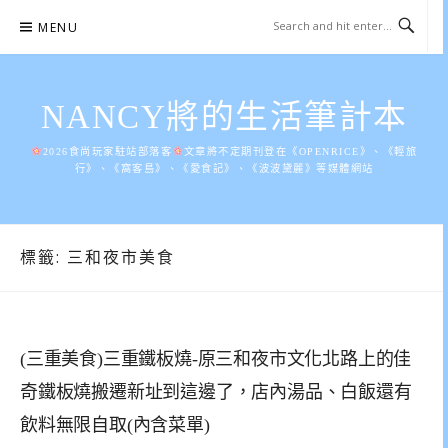
Skip
MENU
to
content
NANCY將的生活筆計本
2026食尚玩家駐站部落客
文章將不定期刊登在《OPENRICE》、《輕旅
行》、《窩客島》、《愛食記》、《波波黛麗》等媒體網站
標籤:
三和夜市美食
(三重美食)三重鐵板燒-原三和夜市文化北路上的佳
奇鐵板燒搬遷新址到這邊了，店內湯品、白飯還有
飲料無限自取(內含菜單)