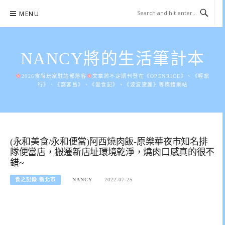
Skip
MENU
to
content
NANCY將的生活筆計本
2026食尚玩家駐站部落客
文章將不定期刊登在《OPENRICE》、《輕旅
行》、《窩客島》、《愛食記》、《波波黛麗》等媒體網站
(永和美食/永和便當)阿西燒肉飯-原樂華夜市知名排
隊便當店，搬遷新店址環境乾淨，燒肉口感真的很不
錯~
食之記錄-新北市
NANCY
2022-07-25