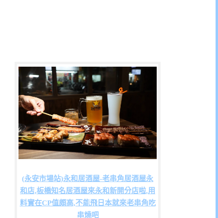
(永安市場站)永和居酒屋-老串角居酒屋永
和店,板橋知名居酒屋來永和新開分店啦,用
料實在CP值頗高,不能飛日本就來老串角吃
串燒吧