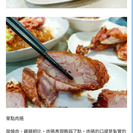
單點肉捲
與燒肉、雞腿相比，肉捲表現略弱了點，肉捲的口感是紮實的