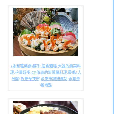
(永和區美食)醉牛 居食酒場,大器的無菜料
理,份量超多,CP值高的無菜單料理,最低6人
預約,近樂華夜市,永安市場捷運站,永和聚
餐地點