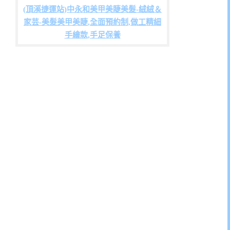
(頂溪捷運站)中永和美甲美睫美髮-絨絨＆
家芸-美髮美甲美睫,全面預約制,做工精細
手繪款,手足保養