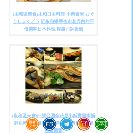
(永和區美食)永和日本料理-小栗食堂 おぐ
りしょくどう,近永和樂華夜市巷弄內的平
價美味日本料理,握壽司銅板價
(永和區美食)四號公園旁花見小鋪壽司本舖
鮮魚料理,生食熟食通通有~還有整尾的星
饅握壽司