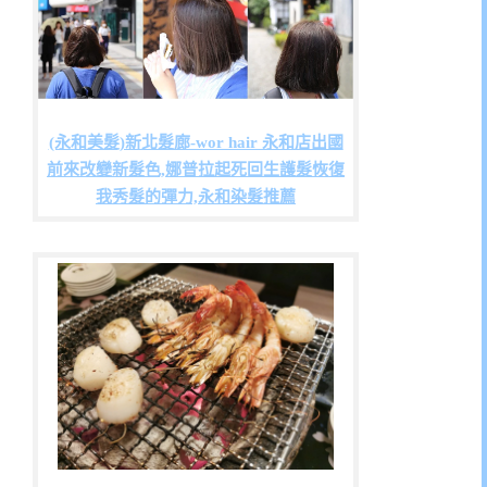
(永和美髮)新北髮廊-wor hair 永和店出國
前來改變新髮色,娜普拉起死回生護髮恢復
我秀髮的彈力,永和染髮推薦