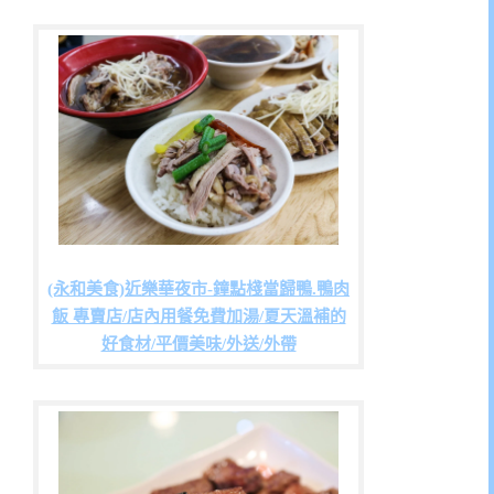
(永和美食)近樂華夜市-鐘點棧當歸鴨.鴨肉
飯 專賣店/店內用餐免費加湯/夏天溫補的
好食材/平價美味/外送/外帶