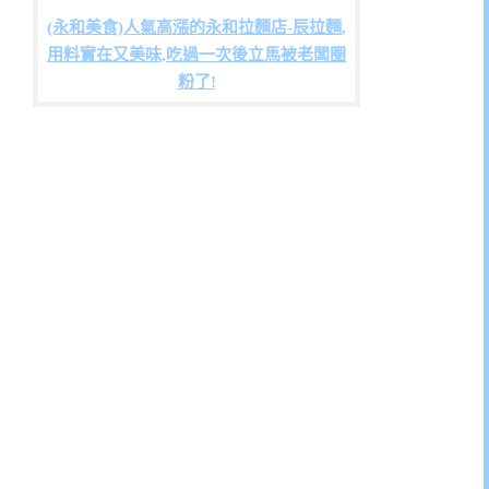
(永和美食)人氣高漲的永和拉麵店-辰拉麵,
用料實在又美味,吃過一次後立馬被老闆圈
粉了!