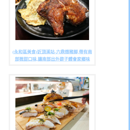
(永和區美食)近頂溪站-六鼎煨豬脚,帶有南
部微甜口味,讓南部出外遊子體會家鄉味