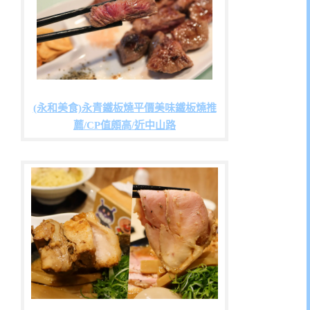
(永和美食)永青鐵板燒平價美味鐵板燒推
薦/CP值頗高/近中山路