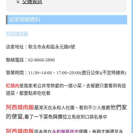
交通資訊
店家相關資料
阿西燒肉飯
店家地址：新北市永和區永元路8號
聯絡電話：02-8660-5890
營業時間：11:30~14:00、17:00~20:00(週日公休)(不定時連休)
紅燒肉
是我家老公非常熱愛的一道小菜，去餐廳只要看到有這
道菜，都要點來吃吃看
阿西燒肉飯
他們家
是
某天在永和人社團，看到不少人推薦
的便當
,
看了一下菜色與價位
立馬收到口袋名單中
阿西燒肉飯
原本是在
永和樂華夜市
擺攤，後期才搬遷至永