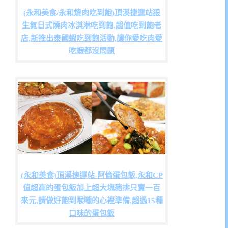
(永和美食/永和燒肉吃到飽)頂溪捷運站狠
生氣日式燒肉冰淇淋吃到飽,超值吃到飽老
店,新推出泰國蝦吃到飽活動,讓你愛吃肉愛
吃蝦都沒問題
(永和美食)頂溪捷運站-阿倫蛋包飯,永和CP
值超高的蛋包飯加上超大塊豬排只賣一百
來元,請做好飽到喉嚨的心裡準備,超過15種
口味的蛋包飯