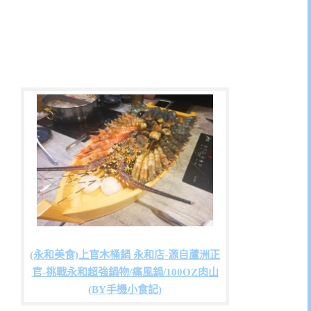
(永和美食)上官木桶鍋 永和店-源自蘆洲正
官-挑戰永和超強鍋物/痛風鍋/100OZ肉山
(BY手機小食記)