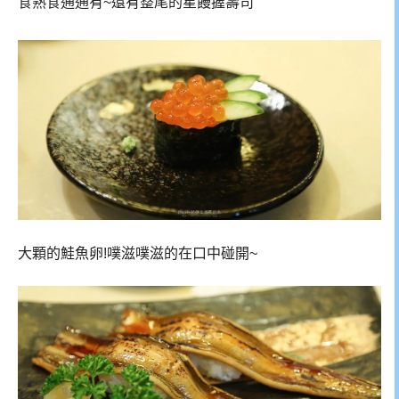
大顆的鮭魚卵!噗滋噗滋的在口中碰開~