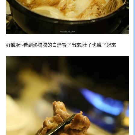
好餓喔~看到熱騰騰的白煙冒了出來,肚子也餓了起來