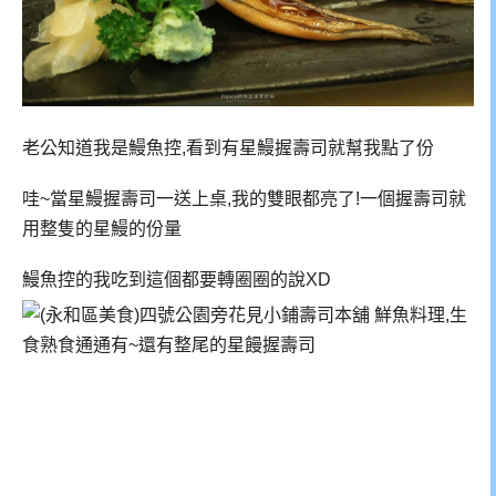
老公知道我是鰻魚控,看到有星鰻握壽司就幫我點了份
哇~當星鰻握壽司一送上桌,我的雙眼都亮了!一個握壽司就
用整隻的星鰻的份量
鰻魚控的我吃到這個都要轉圈圈的說XD