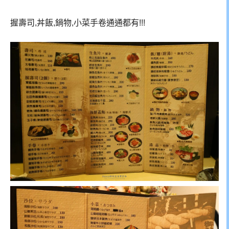
握壽司,丼飯,鍋物,小菜手卷通通都有!!!