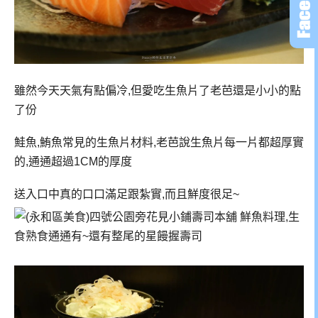
雖然今天天氣有點偏冷,但愛吃生魚片了老芭還是小小的點
了份
鮭魚,鮪魚常見的生魚片材料,老芭說生魚片每一片都超厚實
的,通通超過1CM的厚度
送入口中真的口口滿足跟紮實,而且鮮度很足~