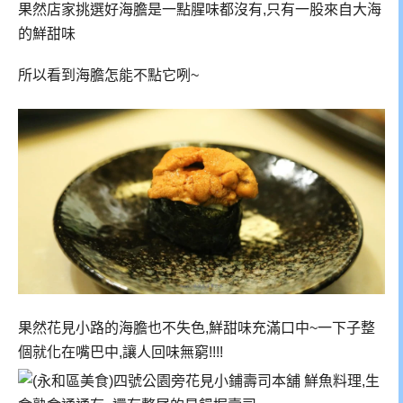
果然店家挑選好海膽是一點腥味都沒有,只有一股來自大海
的鮮甜味
所以看到海膽怎能不點它咧~
果然花見小路的海膽也不失色,鮮甜味充滿口中~一下子整
個就化在嘴巴中,讓人回味無窮!!!!