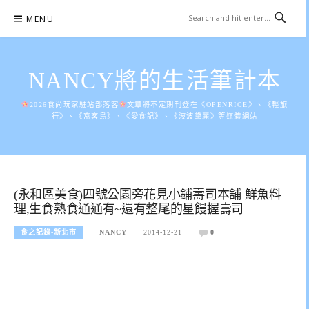
Skip
MENU
to
content
NANCY將的生活筆計本
2026食尚玩家駐站部落客
文章將不定期刊登在《OPENRICE》、《輕旅
行》、《窩客島》、《愛食記》、《波波黛麗》等媒體網站
(永和區美食)四號公園旁花見小鋪壽司本舖 鮮魚料
理,生食熟食通通有~還有整尾的星饅握壽司
食之記錄-新北市
NANCY
2014-12-21
0