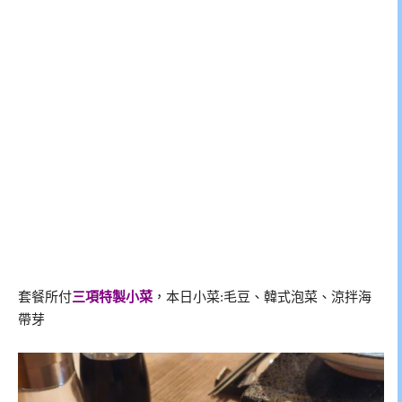
套餐所付
三項特製小菜
，本日小菜:毛豆、韓式泡菜、涼拌海
帶芽