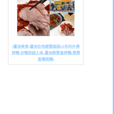
(蘆洲美食)蘆洲在地經營超過20年的外帶
烤鴨,炒鴨架超入味-蘆洲鼎聚香烤鴨(鼎聚
香櫻桃鴨)