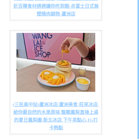
近百種食材通通讓你吃到飽-赤富士日式無
煙燒肉鍋物-蘆洲店
(三民高中站)蘆洲冰店/蘆洲美食-旺來冰店,
給你最自然的水果原味,整顆鳳梨直接上桌
的夏日鳳梨園,新北冰店,下午茶點心,IG打
卡熱點