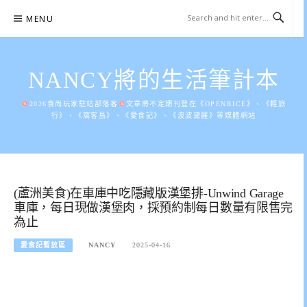
Skip
MENU
to
content
NANCY將的生活筆計本
2026食尚玩家駐站部落客
文章將不定期刊登在《OPENRICE》、《輕旅
行》、《窩客島》、《愛食記》、《波波黛麗》等媒體網站
(蘆洲美食)在車庫中吃隱藏版漢堡排-Unwind Garage
車庫，每日現做漢堡肉，採預約制每日數量有限售完
為止
愛食記暫放區
NANCY
2025-04-16