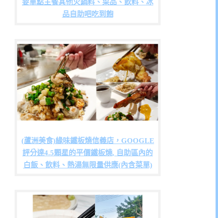
要單點主餐其他火鍋料、菜品、飲料、冰
品自助吧吃到飽
(蘆洲美食)緣味鐵板燒信義店，GOOGLE
評分達4.5顆星的平價鐵板燒, 自助區內的
白飯、飲料、熱湯無限量供應(內含菜單)