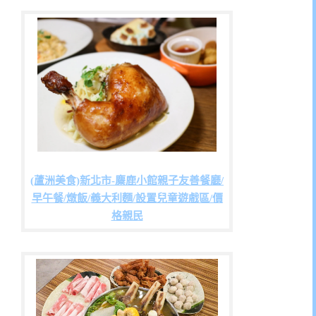
(蘆洲美食)新北市-麋鹿小館親子友善餐廳/
早午餐/燉飯/義大利麵/設置兒童遊戲區/價
格親民