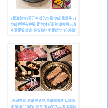
(蘆洲美食)百元有找的炸蝦炒飯,秘製牛肉
炒飯通通在這邊,提供外送服務讓你可以得
享受優質美食-長安品道小餐館(外送/外帶)
(蘆洲美食)蘆洲吃到飽/蘆洲聚餐地點推薦-
海鮮,肉品,鍋物,熟食,啤酒知名品牌冰淇淋