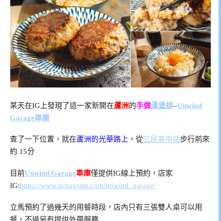
某天在IG上發現了這一家新開在
蘆洲
的
手做
漢堡排
–
Unwind
Garage車庫
查了一下位置，就在
蘆洲的光華路上
，從
三民高中站
步行前來
約 15分
目前
Unwind Garage
車庫
僅提供IG線上預約，店家
IG:
https://www.instagram.com/unwind_garage/
立馬預約了過幾天的用餐時段，店內只有三張雙人桌可以用
餐，不過另有提供外帶服務