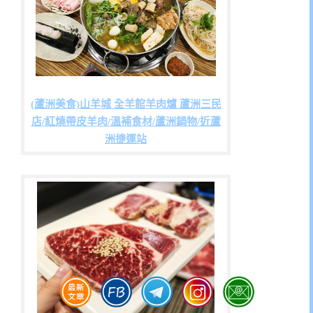
(蘆洲美食)山羊城 全羊館羊肉爐 蘆洲三民
店/紅燒帶皮羊肉/溫補食材/蘆洲鍋物/近蘆
洲捷運站