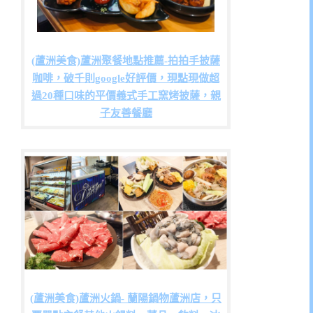
(蘆洲美食)蘆洲聚餐地點推薦-拍拍手披薩
咖啡，破千則google好評價，現點現做超
過20種口味的平價義式手工窯烤披薩，親
子友善餐廳
(蘆洲美食)蘆洲火鍋- 蘭陽鍋物蘆洲店，只