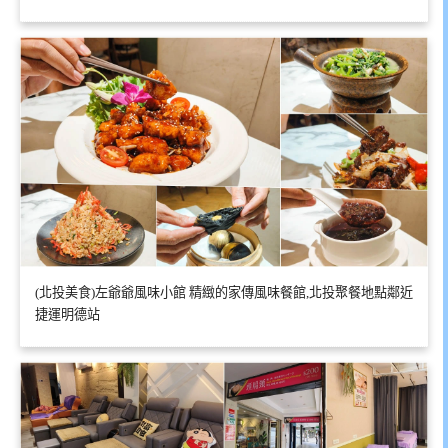
(北投美食)左爺爺風味小館 精緻的家傳風味餐館,北投聚餐地點鄰近
捷運明德站