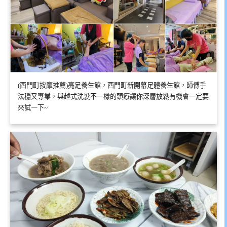
(西門町按摩推薦)亮足養生館，西門町新開幕足體養生館，師傅手
法穩又專業，與越式洗髮不一樣的頭療讓你深層放鬆有機會一定要
來試一下~