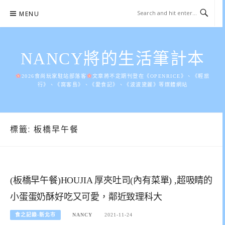
Skip
MENU
to
content
NANCY將的生活筆計本
2026食尚玩家駐站部落客
文章將不定期刊登在《OPENRICE》、《輕旅
行》、《窩客島》、《愛食記》、《波波黛麗》等媒體網站
標籤:
板橋早午餐
(板橋早午餐)HOUJIA 厚夾吐司(內有菜單) ,超吸睛的
小蛋蛋奶酥好吃又可愛，鄰近致理科大
食之記錄-新北市
NANCY
2021-11-24