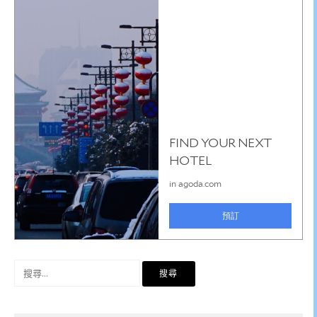
搜
尋
關
鍵