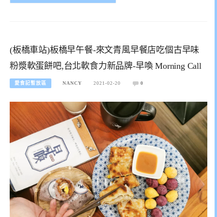
(板橋車站)板橋早午餐-來文青風早餐店吃個古早味
粉漿軟蛋餅吧,台北軟食力新品牌-早喚 Morning Call
愛食記暫放區
NANCY
2021-02-20
0