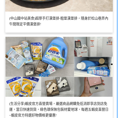
(中山國中站美食)超厚手打漢堡排-粗堡漢堡排，隱身於松山巷弄內
午間限定平價漢堡排!
(生活分享)蝦皮官方直營賣場，嚴選商品網購免低消即享店到店免
運，當日快速到貨，綠色環保無包裝材愛地球，每週五蝦皮直營日
~蝦皮官方特選好物價格更優惠!