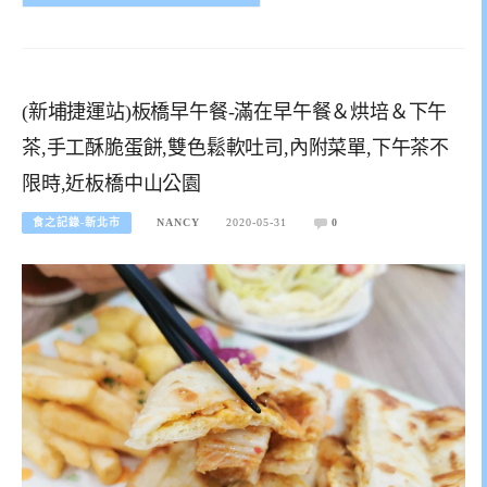
(新埔捷運站)板橋早午餐-滿在早午餐＆烘培＆下午
茶,手工酥脆蛋餅,雙色鬆軟吐司,內附菜單,下午茶不
限時,近板橋中山公園
食之記錄-新北市
NANCY
2020-05-31
0