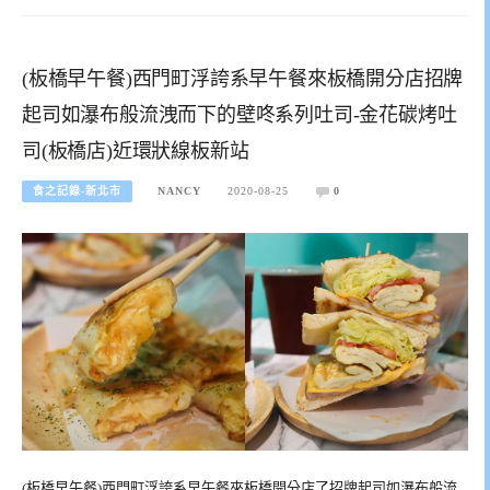
(板橋早午餐)西門町浮誇系早午餐來板橋開分店招牌
起司如瀑布般流洩而下的壁咚系列吐司-金花碳烤吐
司(板橋店)近環狀線板新站
食之記錄-新北市
NANCY
2020-08-25
0
(板橋早午餐)西門町浮誇系早午餐來板橋開分店了招牌起司如瀑布般流