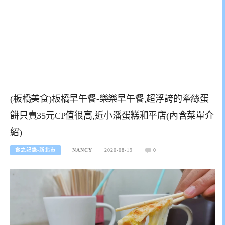
(板橋美食)板橋早午餐-樂樂早午餐,超浮誇的牽絲蛋
餅只賣35元CP值很高,近小潘蛋糕和平店(內含菜單介
紹)
食之記錄-新北市
NANCY
2020-08-19
0