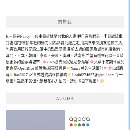
章
導
覽
關於我
HI~ 我是Nancy 一位由高雄嫁至台北的人妻 假日喜歡跟另一半到處騎車
到處跑跑!重拾年輕的動力 因為熱愛到處走走,用美食來交朋友體驗生活,
也喜歡用照片記錄生活中的點點滴滴 目前去過的國家及城市包括香港、
澳門、日本、韓國、泰國、美國、澳洲、越南等 希望有機會可以一直踏
足更多的國家與城市
2026食尚玩家駐站部落客
文章不定期刊登於
愛食記/OpenRice 部落格/粉專請搜尋
Nancy將的生活筆計本
IG請搜
尋
liaa8627
各式邀約請來信聯絡
liaa86274627@gmail.com
每一
張圖片雖然不美但也是我花心力拍的，請勿擅自下載圖片
AGODA