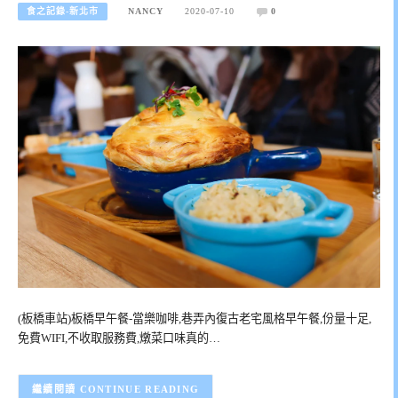
食之記錄-新北市
NANCY
2020-07-10
0
(板橋車站)板橋早午餐-當樂咖啡,巷弄內復古老宅風格早午餐,份量十足,
免費WIFI,不收取服務費,燉菜口味真的…
CONTINUE READING