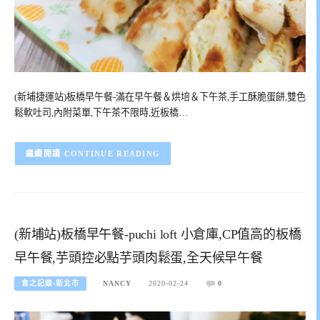
(新埔捷運站)板橋早午餐-滿在早午餐＆烘培＆下午茶,手工酥脆蛋餅,雙色
鬆軟吐司,內附菜單,下午茶不限時,近板橋…
CONTINUE READING
(新埔站)板橋早午餐-puchi loft 小倉庫,CP值高的板橋
早午餐,芋頭控必點芋頭肉鬆蛋,全天候早午餐
食之記錄-新北市
NANCY
2020-02-24
0