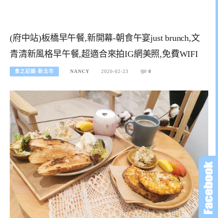
(府中站)板橋早午餐,新開幕-朝食午宴just brunch,文
青清新風格早午餐,超適合來拍IG網美照,免費WIFI
食之記錄-新北市
NANCY
2020-02-23
0