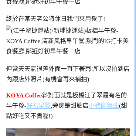
終於在某天老公特休日我們來用餐了!
但當天天氣很差外面一直下著雨!所以沒拍到店
內跟店外照片(有機會再來補拍)
KOYA Coffee
斜對面就是板橋江子翠最有名的
早午餐-
好初早餐
,旁邊是甜點店
小豬圓舞曲
(甜
點好吃又不貴喔!)