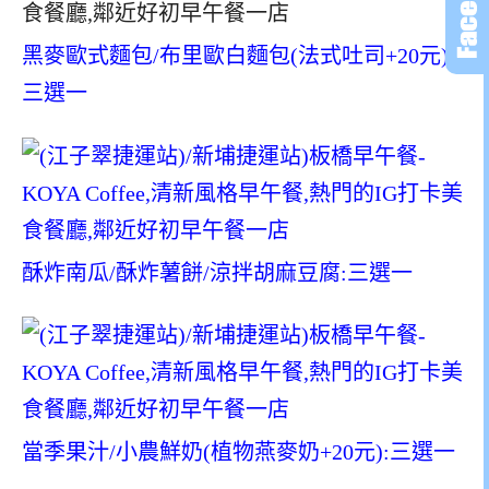
黑麥歐式麵包/布里歐白麵包(法式吐司+20元):
三選一
酥炸南瓜/酥炸薯餅/涼拌胡麻豆腐:三選一
當季果汁/小農鮮奶(植物燕麥奶+20元):三選一