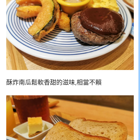
酥炸南瓜鬆軟香甜的滋味,相當不賴