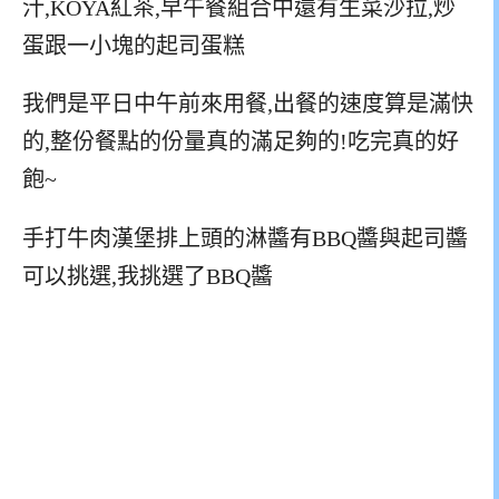
汁,KOYA紅茶,早午餐組合中還有生菜沙拉,炒
蛋跟一小塊的起司蛋糕
我們是平日中午前來用餐,出餐的速度算是滿快
的,整份餐點的份量真的滿足夠的!吃完真的好
飽~
手打牛肉漢堡排上頭的淋醬有BBQ醬與起司醬
可以挑選,我挑選了BBQ醬