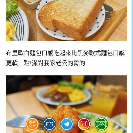
布里歐白麵包口感吃起來比黑麥歐式麵包口感
更軟一點!滿對我家老公的胃的