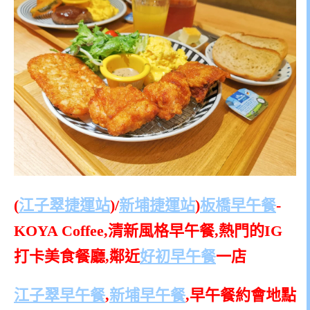
(
江子翠捷運站
)/
新埔捷運站
)
板橋早午餐
-
KOYA Coffee,清新風格早午餐,熱門的IG
打卡美食餐廳,鄰近
好初早午餐
一店
江子翠早午餐
,
新埔早午餐
,早午餐約會地點