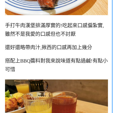
手打牛肉漢堡排滿厚實的!吃起來口感偏紮實,
雖然不是我愛的口感但也不討厭
還好還略帶肉汁,揪西的口感再加上幾分
搭配上BBQ醬料對我來說味道有點過鹹!有點小
可惜