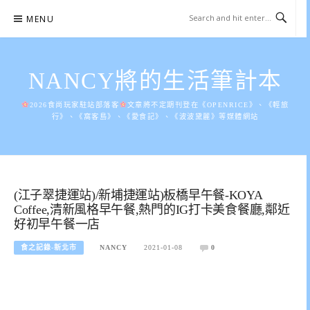
Skip
MENU
to
content
NANCY將的生活筆計本
2026食尚玩家駐站部落客
文章將不定期刊登在《OPENRICE》、《輕旅
行》、《窩客島》、《愛食記》、《波波黛麗》等媒體網站
(江子翠捷運站)/新埔捷運站)板橋早午餐-KOYA
Coffee,清新風格早午餐,熱門的IG打卡美食餐廳,鄰近
好初早午餐一店
食之記錄-新北市
NANCY
2021-01-08
0