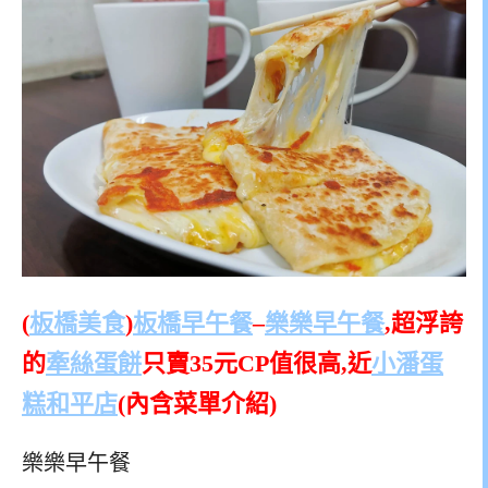
(
板橋美食
)
板橋早午餐
–
樂樂早午餐
,超浮誇
的
牽絲蛋餅
只賣35元CP值很高,近
小潘蛋
糕和平店
(內含菜單介紹)
樂樂早午餐