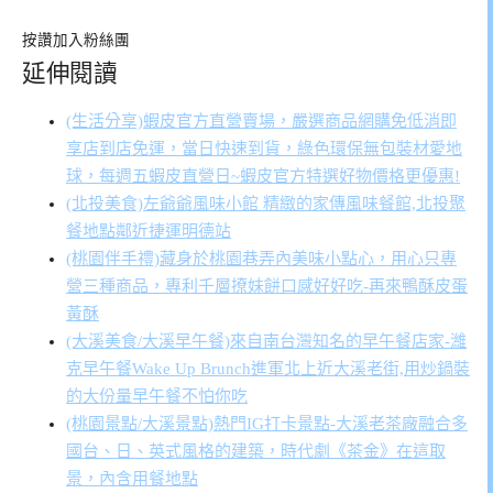
按讚加入粉絲團
延伸閱讀
(生活分享)蝦皮官方直營賣場，嚴選商品網購免低消即
享店到店免運，當日快速到貨，綠色環保無包裝材愛地
球，每週五蝦皮直營日~蝦皮官方特選好物價格更優惠!
(北投美食)左爺爺風味小館 精緻的家傳風味餐館,北投聚
餐地點鄰近捷運明德站
(桃園伴手禮)藏身於桃園巷弄內美味小點心，用心只專
營三種商品，專利千層撩妹餅口感好好吃-再來鴨酥皮蛋
黃酥
(大溪美食/大溪早午餐)來自南台灣知名的早午餐店家-濰
克早午餐Wake Up Brunch進軍北上近大溪老街,用炒鍋裝
的大份量早午餐不怕你吃
(桃園景點/大溪景點)熱門IG打卡景點-大溪老茶廠融合多
國台、日、英式風格的建築，時代劇《茶金》在這取
景，內含用餐地點