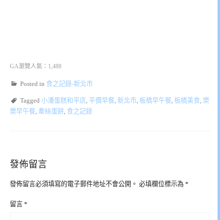
GA瀏覽人氣：1,488
Posted in
食之記錄-新北市
Tagged
小潘蛋糕和平店
,
平價早餐
,
新北市
,
板橋早午餐
,
板橋美食
,
樂
樂早午餐
,
牽絲蛋餅
,
食之記錄
發佈留言
發佈留言必須填寫的電子郵件地址不會公開。
必填欄位標示為
*
留言
*