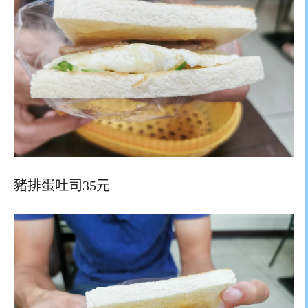
豬排蛋吐司35元