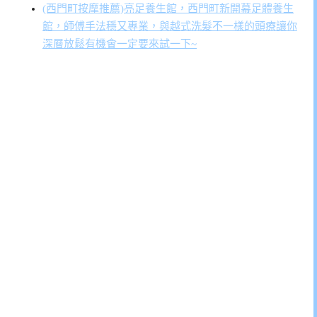
(西門町按摩推薦)亮足養生館，西門町新開幕足體養生
館，師傅手法穩又專業，與越式洗髮不一樣的頭療讓你
深層放鬆有機會一定要來試一下~