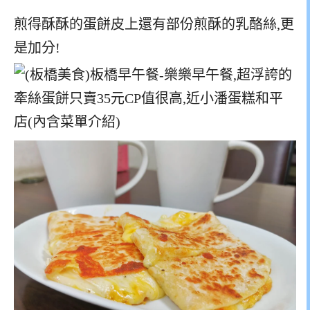
煎得酥酥的蛋餅皮上還有部份煎酥的乳酪絲,更
是加分!