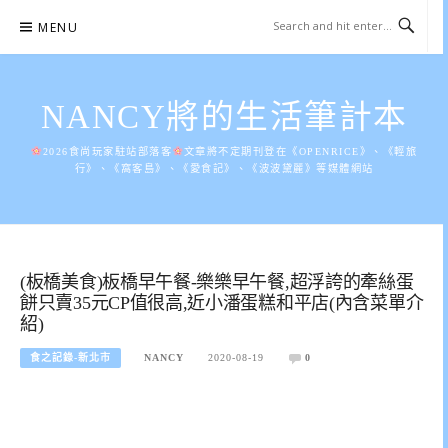
Skip
MENU
to
content
NANCY將的生活筆計本
2026食尚玩家駐站部落客
文章將不定期刊登在《OPENRICE》、《輕旅
行》、《窩客島》、《愛食記》、《波波黛麗》等媒體網站
(板橋美食)板橋早午餐-樂樂早午餐,超浮誇的牽絲蛋
餅只賣35元CP值很高,近小潘蛋糕和平店(內含菜單介
紹)
食之記錄-新北市
NANCY
2020-08-19
0