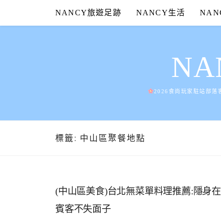
Skip
NANCY旅遊足跡
NANCY生活
NA
to
content
N
2026食尚玩家駐站部落
標籤:
中山區聚餐地點
(中山區美食)台北無菜單料理推薦:隱身
賓客不失面子