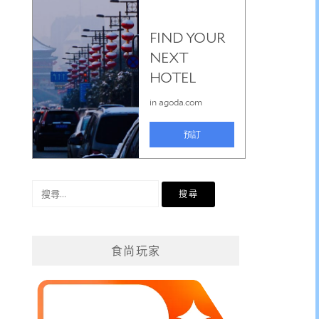
搜
尋
關
鍵
食尚玩家
字: