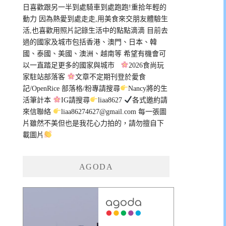
日喜歡跟另一半到處騎車到處跑跑!重拾年輕的
動力 因為熱愛到處走走,用美食來交朋友體驗生
活,也喜歡用照片記錄生活中的點點滴滴 目前去
過的國家及城市包括香港、澳門、日本、韓
國、泰國、美國、澳洲、越南等 希望有機會可
以一直踏足更多的國家與城市
2026食尚玩
家駐站部落客
文章不定期刊登於愛食
記/OpenRice 部落格/粉專請搜尋
Nancy將的生
活筆計本
IG請搜尋
liaa8627
各式邀約請
來信聯絡
liaa86274627@gmail.com
每一張圖
片雖然不美但也是我花心力拍的，請勿擅自下
載圖片
AGODA