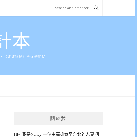
計本
》、《波波黛麗》等媒體網站
關於我
HI~ 我是Nancy 一位由高雄嫁至台北的人妻 假