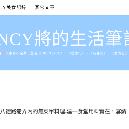
NCY美食記錄
其它文章
ANCY將的生活筆
客
文章將不定期刊登在《OPENRICE》、《輕旅行》、《窩客島》、《愛食記
在八德路巷弄內的無菜單料理-建一食堂用料實在，宴請