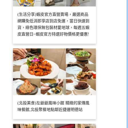
(生活分享)蝦皮官方直營賣場，嚴選商品
網購免低消即享店到店免運，當日快速到
貨，綠色環保無包裝材愛地球，每週五蝦
皮直營日~蝦皮官方特選好物價格更優惠!
(北投美食)左爺爺風味小館 精緻的家傳風
味餐館,北投聚餐地點鄰近捷運明德站