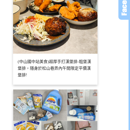
(中山國中站美食)超厚手打漢堡排-粗堡漢
堡排，隱身於松山巷弄內午間限定平價漢
堡排!