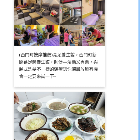
(西門町按摩推薦)亮足養生館，西門町新
開幕足體養生館，師傅手法穩又專業，與
越式洗髮不一樣的頭療讓你深層放鬆有機
會一定要來試一下~