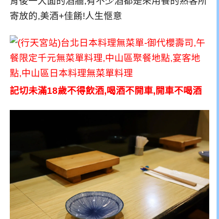
背後一大面的酒牆,有不少酒都是來用餐的熟客所
寄放的,美酒+佳餚!人生愜意
記切未滿18歲不得飲酒,喝酒不開車,開車不喝酒