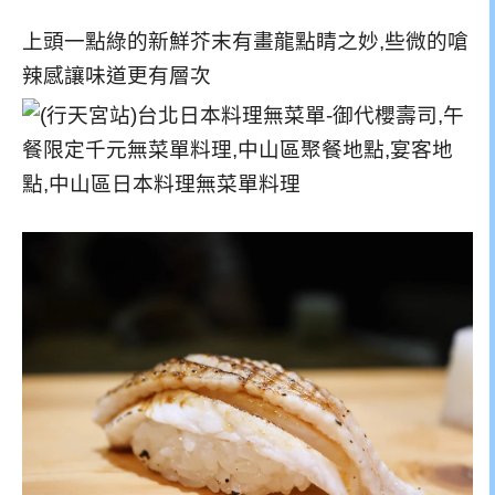
上頭一點綠的新鮮芥末有畫龍點睛之妙,些微的嗆
辣感讓味道更有層次