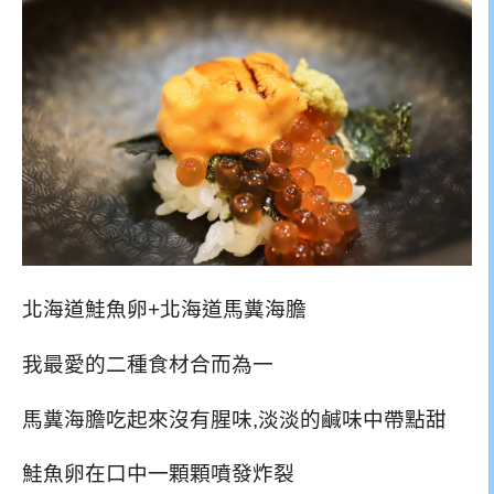
北海道鮭魚卵+北海道馬糞海膽
我最愛的二種食材合而為一
馬糞海膽吃起來沒有腥味,淡淡的鹹味中帶點甜
鮭魚卵在口中一顆顆噴發炸裂