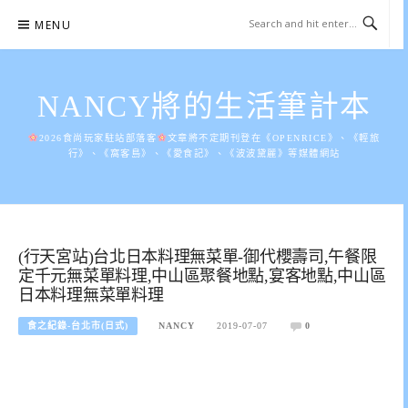
Skip
MENU
to
content
NANCY將的生活筆計本
2026食尚玩家駐站部落客
文章將不定期刊登在《OPENRICE》、《輕旅
行》、《窩客島》、《愛食記》、《波波黛麗》等媒體網站
(行天宮站)台北日本料理無菜單-御代櫻壽司,午餐限
定千元無菜單料理,中山區聚餐地點,宴客地點,中山區
日本料理無菜單料理
食之紀錄-台北市(日式)
NANCY
2019-07-07
0