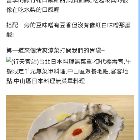
當季的綠竹筍口感鮮甜,肉質細緻,吃起來真的很
像在吃水梨的口感喔
搭配一旁的豆味噌有豆香但沒有像紅白味噌那麼
鹹!
第一道來個清爽涼菜打開我們的胃袋~