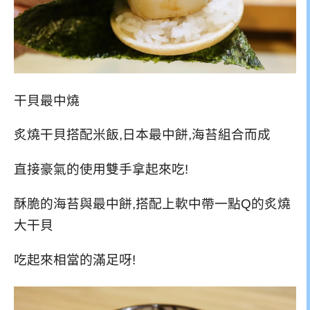
干貝最中燒
炙燒干貝搭配米飯,日本最中餅,海苔組合而成
直接豪氣的使用雙手拿起來吃!
酥脆的海苔與最中餅,搭配上軟中帶一點Q的炙燒
大干貝
吃起來相當的滿足呀!