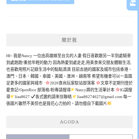
關於我
HI~ 我是Nancy 一位由高雄嫁至台北的人妻 假日喜歡跟另一半到處騎車
到處跑跑!重拾年輕的動力 因為熱愛到處走走,用美食來交朋友體驗生活,
也喜歡用照片記錄生活中的點點滴滴 目前去過的國家及城市包括香港、
澳門、日本、韓國、泰國、美國、澳洲、越南等 希望有機會可以一直踏
足更多的國家與城市
2026食尚玩家駐站部落客
文章不定期刊登於
愛食記/OpenRice 部落格/粉專請搜尋
Nancy將的生活筆計本
IG請搜
尋
liaa8627
各式邀約請來信聯絡
liaa86274627@gmail.com
每一
張圖片雖然不美但也是我花心力拍的，請勿擅自下載圖片
AGODA