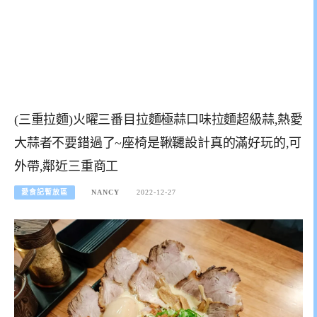
(三重拉麵)火曜三番目拉麵極蒜口味拉麵超級蒜,熱愛
大蒜者不要錯過了~座椅是鞦韆設計真的滿好玩的,可
外帶,鄰近三重商工
愛食記暫放區
NANCY
2022-12-27