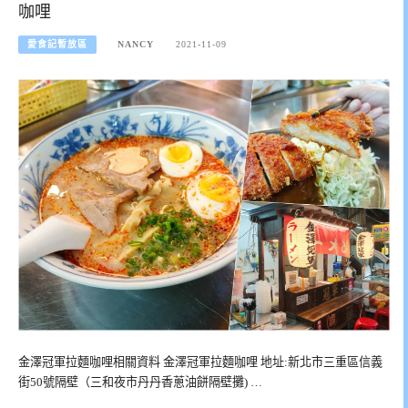
咖哩
愛食記暫放區
NANCY
2021-11-09
金澤冠軍拉麵咖哩相關資料 金澤冠軍拉麵咖哩 地址:新北市三重區信義
街50號隔壁（三和夜市丹丹香蔥油餅隔壁攤) …