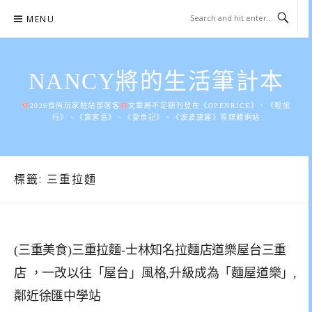
Skip
MENU
to
content
NANCY將的生活筆計本
2026食尚玩家駐站部落客
文章將不定期刊登在《OPENRICE》、《輕旅
行》、《窩客島》、《愛食記》、《波波黛麗》等媒體網站
標籤:
三重拉麵
(三重美食)三重拉麵-士林知名拉麵店道樂屋台三重
店 ，一改以往「屋台」風格,升級成為「麵屋道樂」,
鄰近徐匯中學站