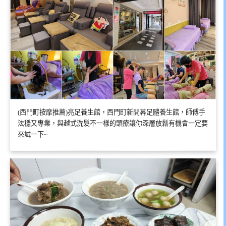
(西門町按摩推薦)亮足養生館，西門町新開幕足體養生館，師傅手
法穩又專業，與越式洗髮不一樣的頭療讓你深層放鬆有機會一定要
來試一下~