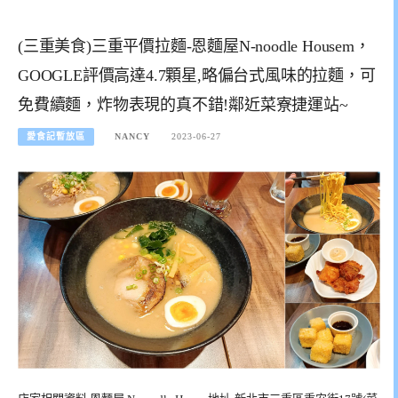
(三重美食)三重平價拉麵-恩麵屋N-noodle Housem，
GOOGLE評價高達4.7顆星,略偏台式風味的拉麵，可
免費續麵，炸物表現的真不錯!鄰近菜寮捷運站~
愛食記暫放區
NANCY
2023-06-27