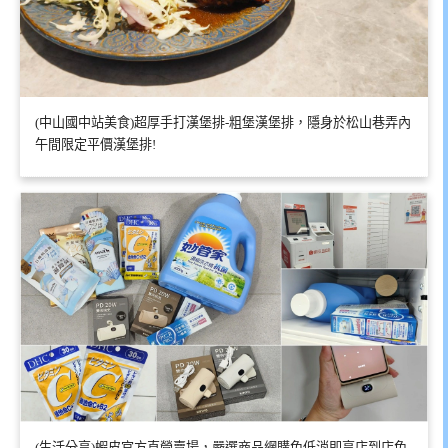
(中山國中站美食)超厚手打漢堡排-粗堡漢堡排，隱身於松山巷弄內
午間限定平價漢堡排!
(生活分享)蝦皮官方直營賣場，嚴選商品網購免低消即享店到店免