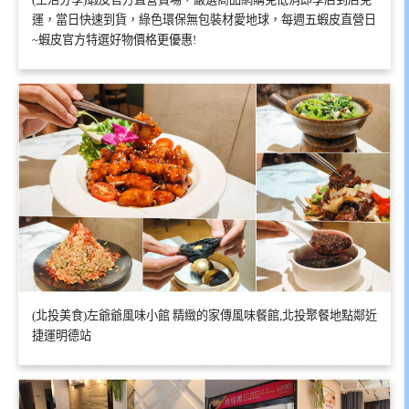
運，當日快速到貨，綠色環保無包裝材愛地球，每週五蝦皮直營日
~蝦皮官方特選好物價格更優惠!
(北投美食)左爺爺風味小館 精緻的家傳風味餐館,北投聚餐地點鄰近
捷運明德站