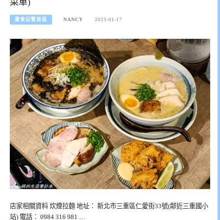
菜單)
愛食記暫放區
NANCY
2023-01-17
店家相關資料 炊煙拉麵 地址： 新北市三重區仁愛街33號(鄰近三重國小
站) 電話： 0984 316 981 …