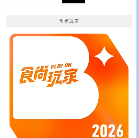
尋
關
鍵
食尚玩家
字: