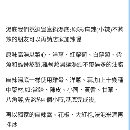
湯底我們挑選鴛鴦鍋湯底:原味/麻辣(小辣)不夠
辣的朋友可以再請店家加辣喔
原味高湯以菜心、洋蔥、紅蘿蔔、白蘿蔔、柴
魚和雞骨熬製,雞骨熬湯讓湯頭不帶過多的油脂
麻辣湯底一樣使用雞骨、洋蔥、蒜,加上十幾種
中藥材,如:當歸、陳皮、小茴、黃耆、甘草、
八角等,先熬約4 個小時,基底完成後,
再以獨家的麻辣醬、花椒、大紅袍,浸泡米酒再
拌炒