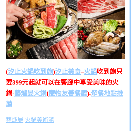
(
汐止火鍋吃到飽
)
汐止美食
–
火鍋
吃到飽只
要399元起就可以在藝廊中享受美味的火
鍋-
藝爐晏火鍋
(
寵物友善餐廳
),
聚餐地點推
薦
藝爐晏
火鍋美術館