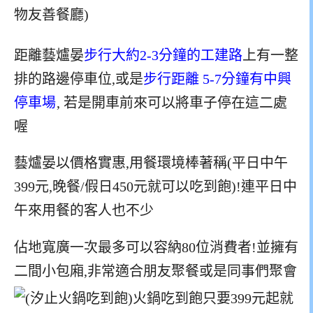
距離藝爐晏
步行大約2-3分鐘的工建路
上有一整
排的路邊停車位,或是
步行距離 5-7分鐘有
中興
停車場
,
若是開車前來可以將車子停在這二處
喔
藝爐晏以價格實惠,用餐環境棒著稱(平日中午
399元,晚餐/假日450元就可以吃到飽)!連平日中
午來用餐的客人也不少
佔地寬廣一次最多可以容納80位消費者!並擁有
二間小包廂,非常適合朋友聚餐或是同事們聚會