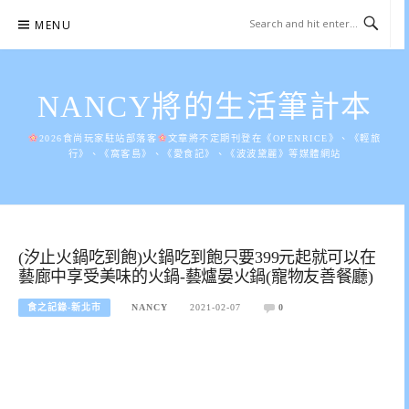
Skip
MENU
to
content
NANCY將的生活筆計本
2026食尚玩家駐站部落客
文章將不定期刊登在《OPENRICE》、《輕旅
行》、《窩客島》、《愛食記》、《波波黛麗》等媒體網站
(汐止火鍋吃到飽)火鍋吃到飽只要399元起就可以在
藝廊中享受美味的火鍋-藝爐晏火鍋(寵物友善餐廳)
食之記錄-新北市
NANCY
2021-02-07
0