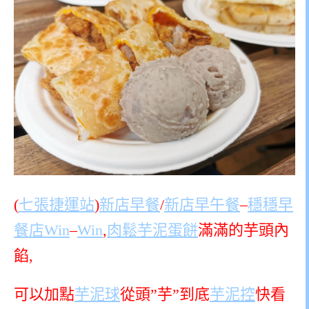
(
七張捷運站
)
新店早餐
/
新店早午餐
–
穩穩早
餐店Win
–
Win
,
肉鬆芋泥蛋餅
滿滿的芋頭內
餡,
可以加點
芋泥球
從頭”芋”到底
芋泥控
快看