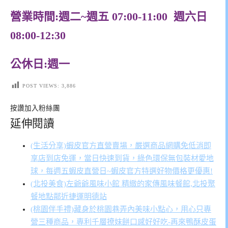
營業時間:週二~週五 07:00-11:00 週六日
08:00-12:30
公休日:週一
POST VIEWS:
3,886
按讚加入粉絲團
延伸閱讀
(生活分享)蝦皮官方直營賣場，嚴選商品網購免低消即
享店到店免運，當日快速到貨，綠色環保無包裝材愛地
球，每週五蝦皮直營日~蝦皮官方特選好物價格更優惠!
(北投美食)左爺爺風味小館 精緻的家傳風味餐館,北投聚
餐地點鄰近捷運明德站
(桃園伴手禮)藏身於桃園巷弄內美味小點心，用心只專
營三種商品，專利千層撩妹餅口感好好吃-再來鴨酥皮蛋