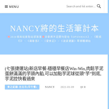
Skip
MENU
to
content
NANCY將的生活筆計本
2026食尚玩家駐站部落客
文章將不定期刊登在《OPENRICE》、《輕旅
行》、《窩客島》、《愛食記》、《波波黛麗》等媒體網站
(七張捷運站)新店早餐-穩穩早餐店Win-Win,肉鬆芋泥
蛋餅滿滿的芋頭內餡,可以加點芋泥球從頭”芋”到底,
芋泥控快看過來
食之紀錄-台北市(早午餐)
NANCY
2021-01-09
0