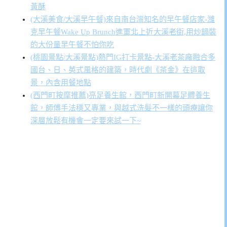
黃酥
(大溪美食/大溪早午餐)來自南台灣知名的早午餐店家-濰
克早午餐Wake Up Brunch進軍北上近大溪老街,用炒鍋裝
的大份量早午餐不怕你吃
(桃園景點/大溪景點)熱門IG打卡景點-大溪老茶廠融合多
國台、日、英式風格的建築，時代劇《茶金》在這取
景，內含用餐地點
(西門町按摩推薦)亮足養生館，西門町新開幕足體養生
館，師傅手法穩又專業，與越式洗髮不一樣的頭療讓你
深層放鬆有機會一定要來試一下~