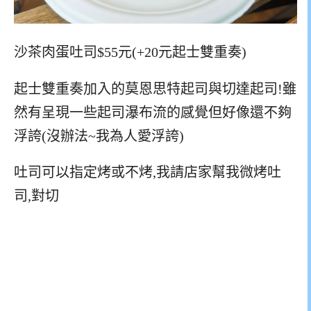
沙茶肉蛋吐司$55元(+20元起士雙重奏)
起士雙重奏加入的莫恩思特起司與切達起司!雖
然有呈現一些起司瀑布流的感覺但好像還不夠
浮誇(沒辦法~我為人愛浮誇)
吐司可以指定烤或不烤,我請店家幫我微烤吐
司,對切