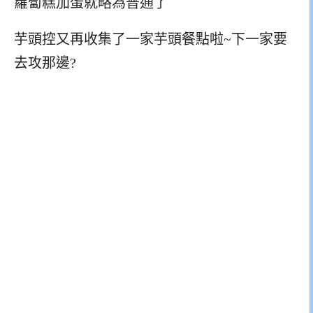
蘿蔔糕加蛋就略為普通了
芋頭控又再收集了一家芋頭餐點啦~下一家要
去攻那邊?