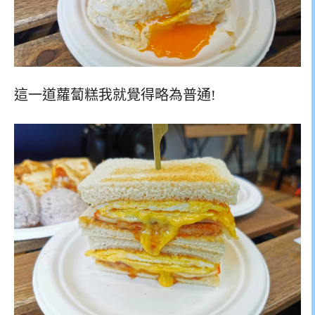
這一道蘿蔔糕我就覺得略為普通!