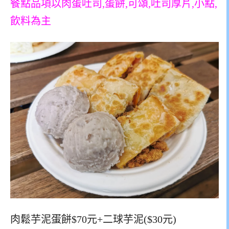
餐點品項以肉蛋吐司,蛋餅,可頌,吐司厚片,小點,
飲料為主
肉鬆芋泥蛋餅$70元+二球芋泥($30元)