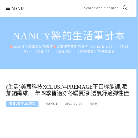
Skip
MENU
to
content
NANCY將的生活筆計本
2026食尚玩家駐站部落客
文章將不定期刊登在《OPENRICE》、《輕旅
行》、《窩客島》、《愛食記》、《波波黛麗》等媒體網站
(生活)美宸科技XCLUSIV-PREMAGE平口機能褲,添
加鍺纖維,一年四季皆適穿冬暖夏涼,透氣舒適彈性佳
美髮,美甲,服裝文
NANCY
2020-12-05
0