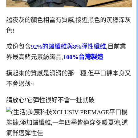
謐夜灰的顏色相當有質感,接近黑色的沉穩深灰
色!
成份包含
92%的鍺纖維與8%彈性纖維
,目前業
界最高鍺元素紡織品,
100%台灣製造
摸起來的質感是滑滑的那一種,但平口褲本身又
不會過薄~
請放心!它彈性很好不會一扯就破