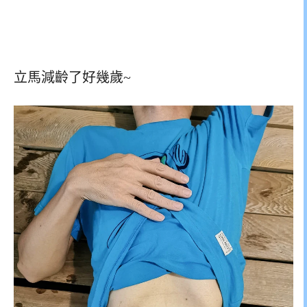
立馬減齡了好幾歲~