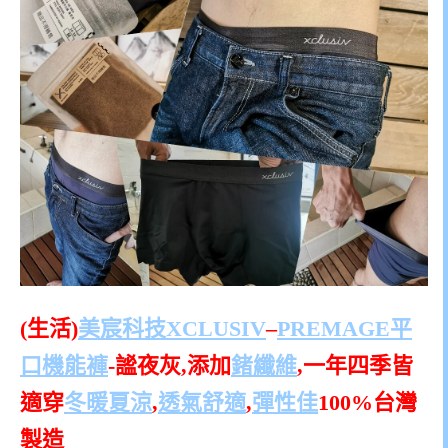
(生活)
美宸科技
XCLUSIV
–
PREMAGE
平
口機能褲
-謐夜灰,添加
鍺纖維
,一年四季皆
適穿
冬暖夏涼
,
透氣舒適
,
彈性佳
100%台灣
製造