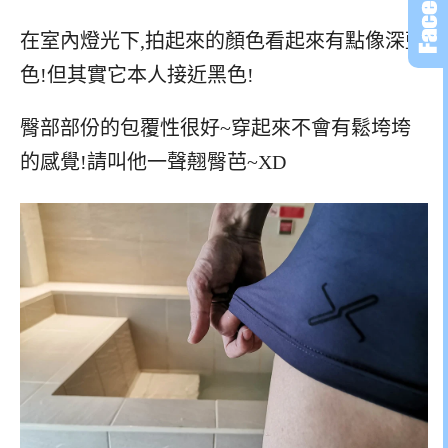
在室內燈光下,拍起來的顏色看起來有點像深藍
色!但其實它本人接近黑色!
臀部部份的包覆性很好~穿起來不會有鬆垮垮
的感覺!請叫他一聲翹臀芭~XD