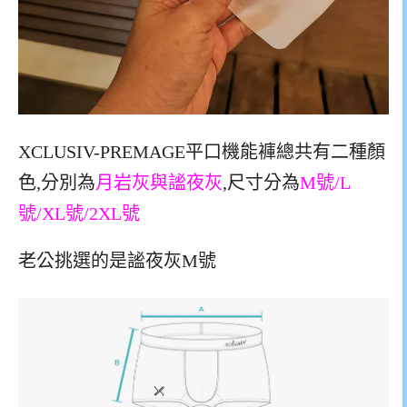
XCLUSIV-PREMAGE平口機能褲總共有二種顏
色,分別為
月岩灰與謐夜灰
,尺寸分為
M號/L
號/XL號/2XL號
老公挑選的是謐夜灰M號