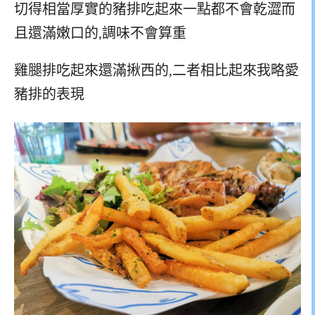
切得相當厚實的豬排吃起來一點都不會乾澀而
且還滿嫩口的,調味不會算重
雞腿排吃起來還滿揪西的,二者相比起來我略愛
豬排的表現