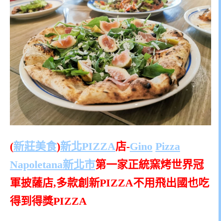
(
新莊美食
)
新北PIZZA
店-
Gino
Pizza
Napoletana
新北市
第一家正統窯烤世界冠
軍披薩店,多款創新PIZZA不用飛出國也吃
得到得獎PIZZA