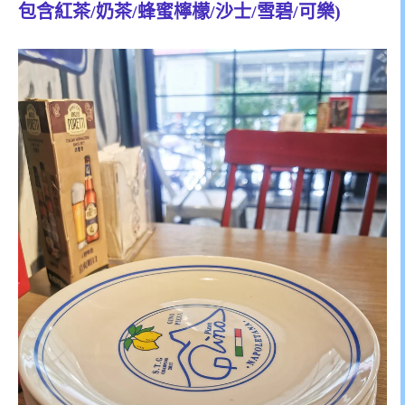
包含紅茶/奶茶/蜂蜜檸檬/沙士/雪碧/可樂)