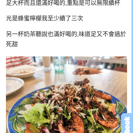
足大杯而且還滿好喝的,重點是可以無限續杯
光是蜂蜜檸檬我至少續了三次
另一杯奶茶聽說也滿好喝的,味道足又不會過於
死甜