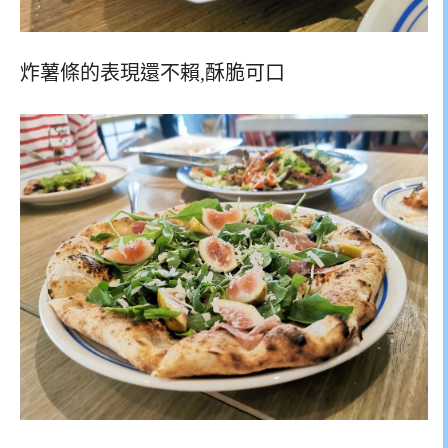
炸薯條的表現還不賴,酥脆可口