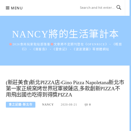
Skip
MENU
to
content
NANCY將的生活筆計本
2026食尚玩家駐站部落客
文章將不定期刊登在《OPENRICE》、《輕旅
行》、《窩客島》、《愛食記》、《波波黛麗》等媒體網站
(新莊美食)新北PIZZA店-Gino Pizza Napoletana新北市
第一家正統窯烤世界冠軍披薩店,多款創新PIZZA不
用飛出國也吃得到得獎PIZZA
食之記錄-新北市
NANCY
2020-08-21
0