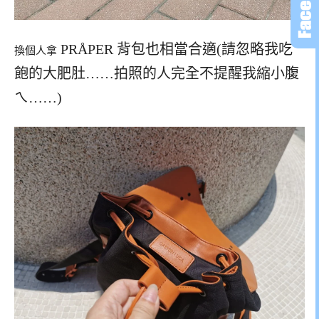
PRÅPER 背包也相當合適(請忽略我吃
換個人拿
飽的大肥肚……拍照的人完全不提醒我縮小腹
ㄟ……)