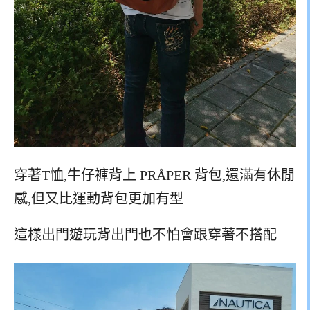
穿著T恤,牛仔褲背上 PRÅPER 背包,還滿有休閒
感,但又比運動背包更加有型
這樣出門遊玩背出門也不怕會跟穿著不搭配