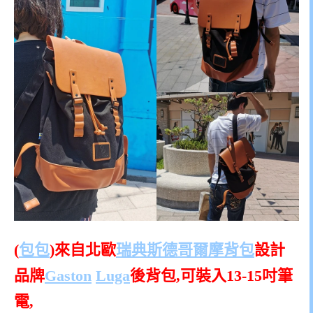
(
包包
)來自北歐
瑞典斯德哥爾摩
背包
設計
品牌
Gaston
Luga
後背包,可裝入13-15吋筆
電,