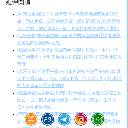
延伸閱讀
(生活分享)蝦皮官方直營賣場，嚴選商品網購免低消即
享店到店免運，當日快速到貨，綠色環保無包裝材愛地
球，每週五蝦皮直營日~蝦皮官方特選好物價格更優惠!
(北投美食)左爺爺風味小館 精緻的家傳風味餐館,北投聚
餐地點鄰近捷運明德站
(桃園伴手禮)藏身於桃園巷弄內美味小點心，用心只專
營三種商品，專利千層撩妹餅口感好好吃-再來鴨酥皮蛋
黃酥
(大溪美食/大溪早午餐)來自南台灣知名的早午餐店家-濰
克早午餐Wake Up Brunch進軍北上近大溪老街,用炒鍋裝
的大份量早午餐不怕你吃
(桃園景點/大溪景點)熱門IG打卡景點-大溪老茶廠融合多
國台、日、英式風格的建築，時代劇《茶金》在這取
景，內含用餐地點
(西門町按摩推薦)亮足養生館，西門町新開幕足體養生
館，師傅手法穩又專業，與越式洗髮不一樣的頭療讓你