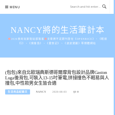
Skip
MENU
to
content
NANCY將的生活筆計本
2026食尚玩家駐站部落客
文章將不定期刊登在《OPENRICE》、《輕旅
行》、《窩客島》、《愛食記》、《波波黛麗》等媒體網站
(包包)來自北歐瑞典斯德哥爾摩背包設計品牌Gaston
Luga後背包,可裝入13-15吋筆電,拼接撞色不輕易與人
撞包,中性款男女生皆合適
生活用品紀錄文
NANCY
2020-08-03
0