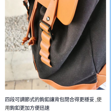
四段可調節式的鉤釦讓背包閉合得更穩妥
,使
用
鉤釦更加方便迅速