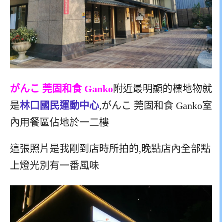
がんこ 莞固和食 Ganko
附近最明顯的標地物就
是
林口國民運動中心
,がんこ 莞固和食 Ganko室
內用餐區佔地於一二樓
這張照片是我剛到店時所拍的,晚點店內全部點
上燈光別有一番風味