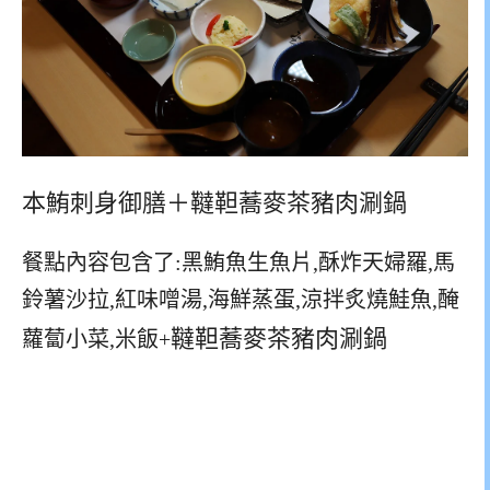
本鮪刺身御膳＋
韃靼蕎麥茶豬肉涮鍋
餐點內容包含了:黑鮪魚生魚片,酥炸天婦羅,馬
鈴薯沙拉,紅味噌湯,海鮮蒸蛋,涼拌炙燒鮭魚,醃
韃靼蕎麥茶豬肉涮鍋
蘿蔔小菜,米飯+