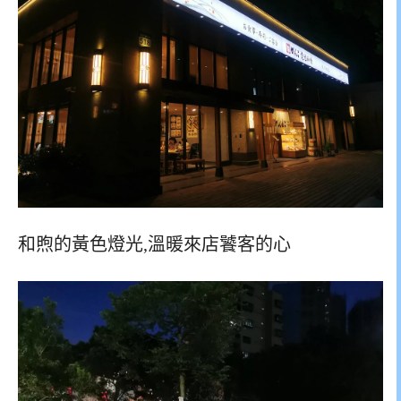
和煦的黃色燈光,溫暖來店饕客的心