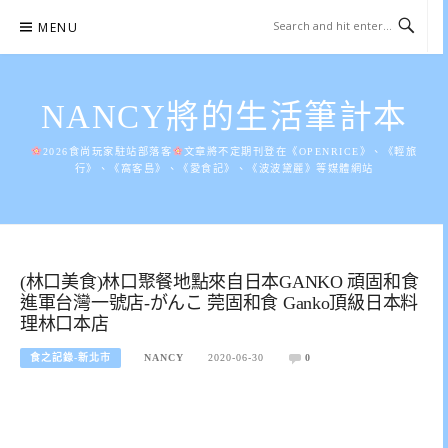
Skip
MENU
to
content
NANCY將的生活筆計本
2026食尚玩家駐站部落客
文章將不定期刊登在《OPENRICE》、《輕旅
行》、《窩客島》、《愛食記》、《波波黛麗》等媒體網站
(林口美食)林口聚餐地點來自日本GANKO 頑固和食
進軍台灣一號店-がんこ 莞固和食 Ganko頂級日本料
理林口本店
食之記錄-新北市
NANCY
2020-06-30
0