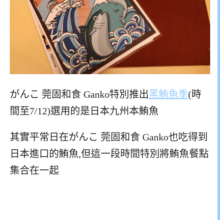
がんこ 莞固和食 Ganko特別推出
黑鮪魚季
(時
間至7/12)選用的是日本九州本鮪魚
其實平常日在がんこ 莞固和食 Ganko也吃得到
日本進口的鮪魚,但這一段時間特別將鮪魚餐點
集合在一起