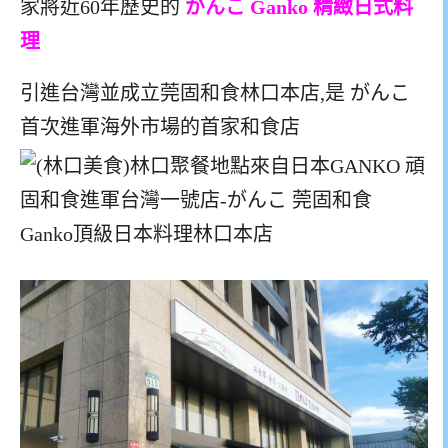
家將近60年歷史的
がんこ Ganko 精緻日式料
理
引進台灣並成立莞固和食林口本店,是 がんこ
首次進軍海外市場的首家和食店