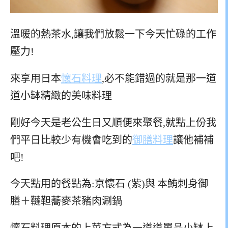
溫暖的熱茶水,讓我們放鬆一下今天忙碌的工作
壓力!
來享用日本
懷石料理
,必不能錯過的就是那一道
道小缽精緻的美味料理
剛好今天是老公生日又順便來聚餐,就點上份我
們平日比較少有機會吃到的
御膳料理
讓他補補
吧!
今天點用的餐點為:京懷石 (紫)與
本鮪刺身御
膳＋
韃靼蕎麥茶豬肉涮鍋