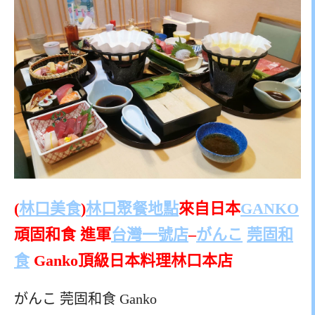
(
林口美食
)
林口聚餐地點
來自日本
GANKO
頑固和食 進軍
台灣一號店
–
がんこ
莞固和
食
Ganko頂級日本料理林口本店
がんこ 莞固和食 Ganko