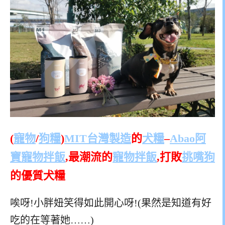
(
寵物
/
狗糧
)
MIT台灣製造
的
犬糧
–
Abao阿
寶寵物拌飯
,最潮流的
寵物拌飯
,打敗
挑嘴狗
的優質犬糧
唉呀!小胖妞笑得如此開心呀!(果然是知道有好
吃的在等著她……)