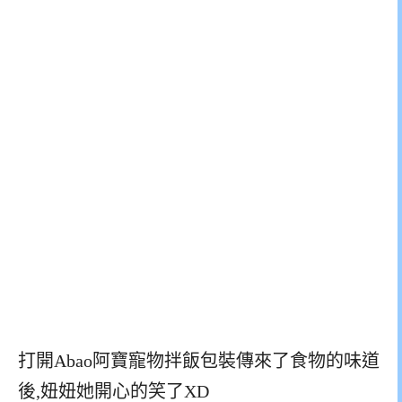
打開Abao阿寶寵物拌飯包裝傳來了食物的味道
後,妞妞她開心的笑了XD