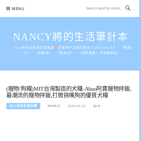
Skip
MENU
to
content
NANCY將的生活筆計本
2026食尚玩家駐站部落客
文章將不定期刊登在《OPENRICE》、《輕旅
行》、《窩客島》、《愛食記》、《波波黛麗》等媒體網站
(寵物/狗糧)MIT台灣製造的犬糧-Abao阿寶寵物拌飯,
最潮流的寵物拌飯,打敗挑嘴狗的優質犬糧
毛小孩的吃喝玩樂
NANCY
2020-03-16
0