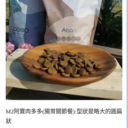
M2阿寶肉多多(腸胃關節餐):型狀是略大的圓扁
狀