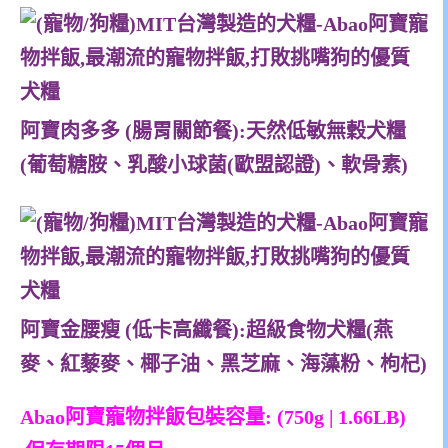
阿寶肉多多 (腸胃關節餐):天然低敏無穀犬糧
(葡萄糖胺、乳酸小球菌(歐盟認證)、軟骨素)
阿寶金腰瘦 (低卡高纖餐):超級食物犬糧(燕
麥、紅藜麥、椰子油、黑芝麻、海藻粉、枸杞)
Abao阿寶寵物拌飯包裝容量: (750g | 1.66LB)