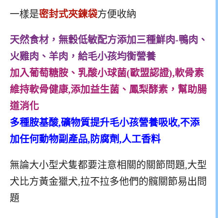
一樣是
密封式夾鍊袋
方便收納
天然食材，無穀低敏配方添加三種鮮肉-鴨肉、
火雞肉、羊肉，給毛小孩均衡營養
加入葡萄糖胺、乳酸小球菌(歐盟認證),軟骨素
維持軟骨健康,
添加益生菌、鳳梨酵素，幫助腸
道消化
多種胺基酸,礦物質提升毛小孩營養吸收,
不添
加任何動物副產品,防腐劑,人工香料
無論大小型犬隻都要注意相關的關節問題,大型
犬比方黃金獵犬,拉不拉多他們的髖關節易出問
題