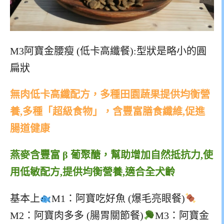
M3阿寶金腰瘦 (低卡高纖餐):型狀是略小的圓
扁狀
無肉低卡高纖配方，多種田園蔬果提供均衡營
養,
多種「超級食物」，含豐富膳食纖維,促進
腸道健康
燕麥含豐富 β 葡聚醣，幫助增加自然抵抗力,
使
用低敏配方,提供均衡營養,適合全犬齡
基本上
M1：阿寶吃好魚 (爆毛亮眼餐)
M2：阿寶肉多多 (腸胃關節餐)
M3：阿寶金