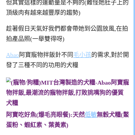
但其實這樣的運動量是不夠的(難怪她肚子上的
頂級肉有越來越豐厚的趨勢)
趁著假日天氣好我們都會帶她到公園放風,在拍
拍產品照(一舉雙得呀)
Abao
阿寶寵物拌飯針不同
毛小孩
的需求,對於開
發了三種不同的功用的犬糧
阿寶吃好魚(爆毛亮眼餐):天然
低敏
無穀犬糧(鱉
蛋粉、蝦紅素、葉黃素)