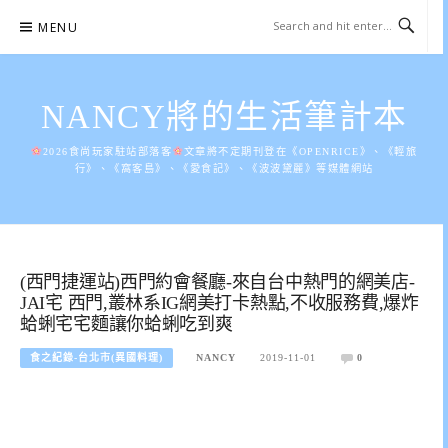
Skip
MENU
to
content
NANCY將的生活筆計本
2026食尚玩家駐站部落客
文章將不定期刊登在《OPENRICE》、《輕旅
行》、《窩客島》、《愛食記》、《波波黛麗》等媒體網站
(西門捷運站)西門約會餐廳-來自台中熱門的網美店-
JAI宅 西門,叢林系IG網美打卡熱點,不收服務費,爆炸
蛤蜊宅宅麵讓你蛤蜊吃到爽
食之紀錄-台北市(異國料理)
NANCY
2019-11-01
0