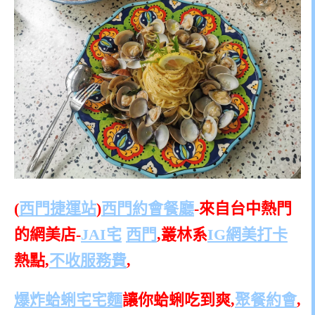
(
西門捷運站
)
西門約會餐廳
-來自台中熱門
的網美店-
JAI宅
西門
,叢林系
IG網美打卡
熱點,
不收服務費
,
爆炸蛤蜊宅宅麵
讓你蛤蜊吃到爽,
聚餐
約會
,