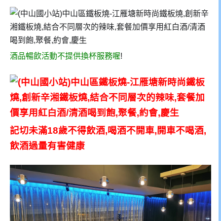
酒品暢飲活動不提供換杯服務喔
!
記切未滿18歲不得飲酒,喝酒不開車,開車不喝酒,
飲酒過量有害健康