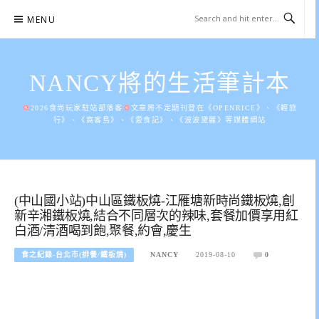
Skip
MENU
to
content
NANCY將的生活筆計本
2026食尚玩家駐站部落客
文章將不定期刊登在《OPENRICE》、《輕旅
行》、《窩客島》、《愛食記》、《波波黛麗》等媒體網站
(中山國小站)中山區鐵板燒-江雁塘新時尚鐵板燒,創
新辛湘鐵板燒,結合不同層次的辣味,套餐加價享用紅
白酒/清酒喝到飽,聚餐,約會,慶生
食之紀錄-台北市(排餐/鐵板燒)
NANCY
2019-08-10
0