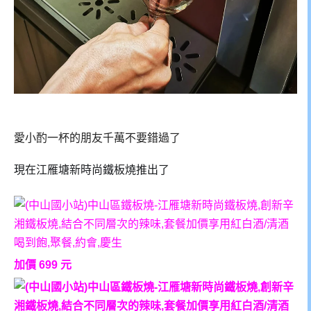
愛小酌一杯的朋友千萬不要錯過了
現在
江雁塘新時尚鐵板燒
推出了
加價 699 元