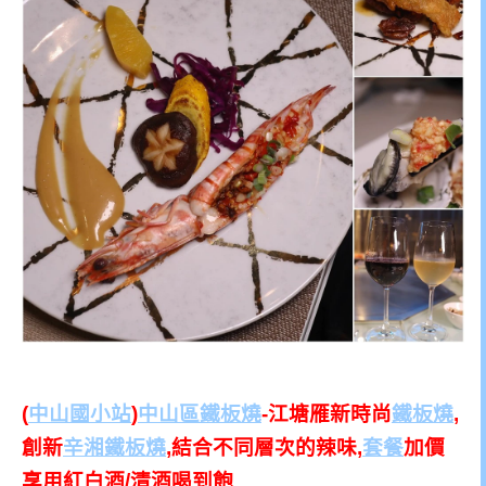
(
中山國小站
)
中山區鐵板燒
-江塘雁新時尚
鐵板燒
,
創新
辛湘鐵板燒
,結合不同層次的辣味,
套餐
加價
享用紅白酒/清酒喝到飽