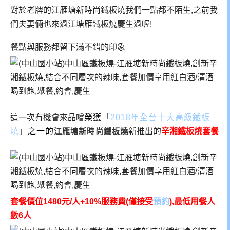
對於老牌的
江雁塘新時尚鐵板燒
我們一點都不陌生,之前我
們夫妻倆也來過江塘雁鐵板燒慶生過喔!
餐點與服務都留下滿不錯的印象
這一次有機會來品嚐
榮獲「
2018年全台十大高級鐵板
燒
」之一的
江雁塘新時尚鐵板燒
新推出的
辛湘鐵板燒套餐
套餐價位1480元/人+10%服務費(僅接受
預約
),最低用餐人
數6人