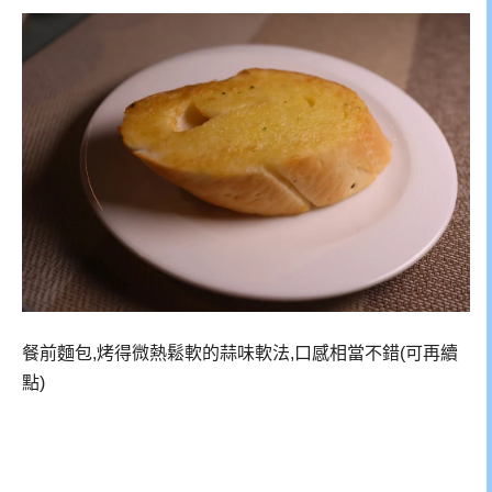
餐前麵包,烤得微熱鬆軟的蒜味軟法,口感相當不錯(可再續
點)