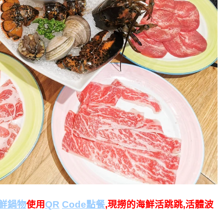
海鮮鍋物
使用
QR
Code點餐
,現撈的海鮮活跳跳,活體波