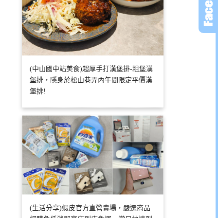
(中山國中站美食)超厚手打漢堡排-粗堡漢
堡排，隱身於松山巷弄內午間限定平價漢
堡排!
(生活分享)蝦皮官方直營賣場，嚴選商品