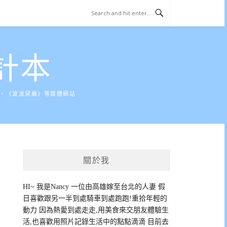
計本
》、《波波黛麗》等媒體網站
關於我
HI~ 我是Nancy 一位由高雄嫁至台北的人妻 假
日喜歡跟另一半到處騎車到處跑跑!重拾年輕的
動力 因為熱愛到處走走,用美食來交朋友體驗生
活,也喜歡用照片記錄生活中的點點滴滴 目前去