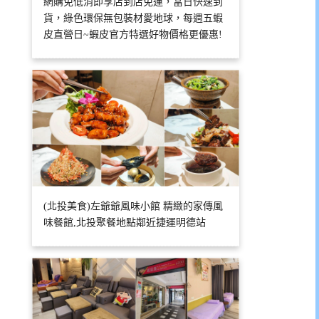
網購免低消即享店到店免運，當日快速到
貨，綠色環保無包裝材愛地球，每週五蝦
皮直營日~蝦皮官方特選好物價格更優惠!
(北投美食)左爺爺風味小館 精緻的家傳風
味餐館,北投聚餐地點鄰近捷運明德站