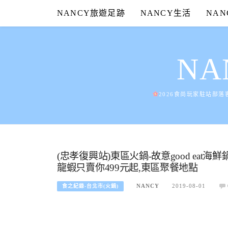
Skip
NANCY旅遊足跡
NANCY生活
NA
to
content
N
2026食尚玩家駐站部落
(忠孝復興站)東區火鍋-故意good eat海
龍蝦只賣你499元起,東區聚餐地點
NANCY
2019-08-01
食之紀錄-台北市(火鍋)