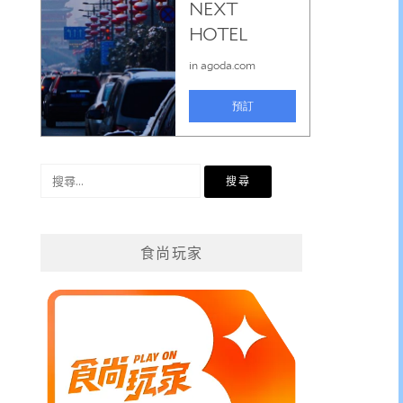
搜
尋
關
鍵
食尚玩家
字: