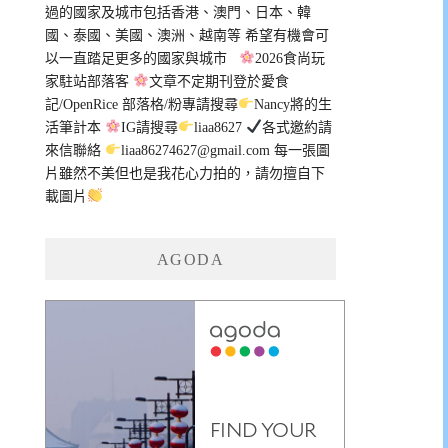
過的國家及城市包括香港、澳門、日本、韓
國、泰國、美國、澳洲、越南等 希望有機會可
以一直踏足更多的國家與城市
2026食尚玩
家駐站部落客
文章不定期刊登於愛食
記/OpenRice 部落格/粉專請搜尋
Nancy將的生
活筆計本
IG請搜尋
liaa8627
各式邀約請
來信聯絡
liaa86274627@gmail.com
每一張圖
片雖然不美但也是我花心力拍的，請勿擅自下
載圖片
AGODA