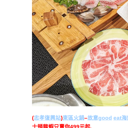
(
忠孝復興站
)
東區火鍋
–
故意good
eat
士頓龍蝦只賣你499元起,