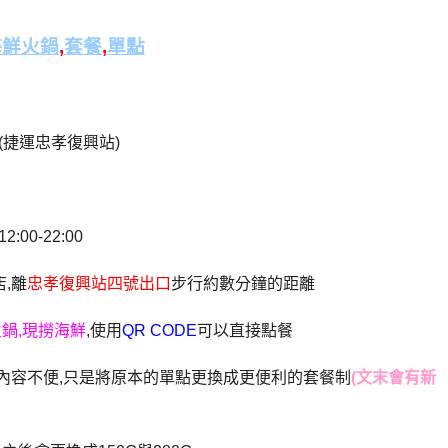
海鮮火鍋
,
套餐
,
單點
 (捷運忠孝復興站)
:00-22:00
店,離
忠孝復興站四號出口
步行約數分鐘的距離
鍋,現撈海鮮
,使用
QR CODE
可以直接點餐
,餐點內容不便,只是將原本的單點更換成更便利的套餐制
(文末會有新