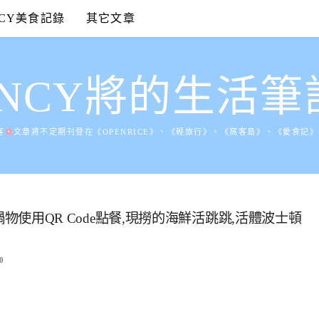
NCY美食記錄
其它文章
ANCY將的生活筆
客
文章將不定期刊登在《OPENRICE》、《輕旅行》、《窩客島》、《愛食記
鮮鍋物使用QR Code點餐,現撈的海鮮活跳跳,活體波士頓
0