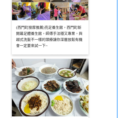
(西門町按摩推薦)亮足養生館，西門町新
開幕足體養生館，師傅手法穩又專業，與
越式洗髮不一樣的頭療讓你深層放鬆有機
會一定要來試一下~