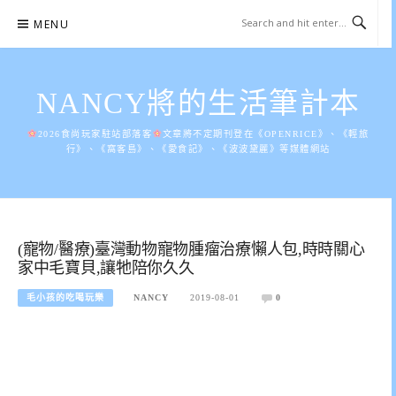
Skip
MENU
to
content
NANCY將的生活筆計本
2026食尚玩家駐站部落客
文章將不定期刊登在《OPENRICE》、《輕旅
行》、《窩客島》、《愛食記》、《波波黛麗》等媒體網站
(寵物/醫療)臺灣動物寵物腫瘤治療懶人包,時時關心
家中毛寶貝,讓牠陪你久久
毛小孩的吃喝玩樂
NANCY
2019-08-01
0