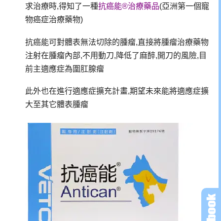
求治療時,得知了一種
抗癌能®治療藥品
(
亞洲第一個寵
物癌症治療藥物)
抗癌能可對體表無法切除的腫瘤,直接將腫瘤治療藥物
注射在腫瘤內部,不用動刀,降低了麻醉,開刀的風險,
目
前主適應症為圍肛腺瘤
此外也在進行適應症擴充計畫,期望未來能將
適應症擴
大至其它體表腫瘤