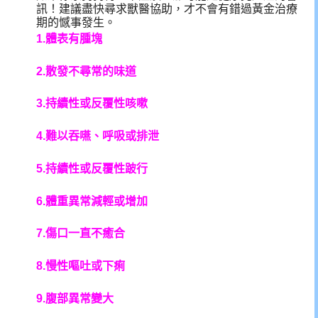
訊！建議盡快尋求獸醫協助，才不會有錯過黃金治療
期的憾事發生。
1.體表有腫塊
2.散發不尋常的味道
3.持續性或反覆性咳嗽
4.難以吞嚥、呼吸或排泄
5.持續性或反覆性跛行
6.體重異常減輕或增加
7.傷口一直不癒合
8.慢性嘔吐或下痢
9.腹部異常變大