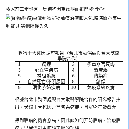
我家前二年也有一隻狗狗因為癌症而離開我們>”<
狗狗十大死因調查報告（台北市動保處與台大獸醫
學院合作）
1
癌症
2
多重器官衰竭
3
心血管疾病
4
腎衰竭
5
神經系統
6
傳染病
7
自然死亡/不明原因
8
創傷
9
消化系統疾病
10
免疫系統疾病
根據台北市動保處與台大獸醫學院合作的研究報告指
出，犬貓十大死因之首皆為癌症，且寵物年齡愈大
得到腫瘤的機會愈高，因此該如何預防腫瘤、治療腫
瘤，是我們飼主應該了解的功課