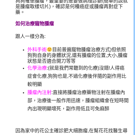
狗狗罹患腫瘤，最重要的是要做病理診斷(簡單的說就
是腫瘤取樣切片)，確認是何種癌症或腫瘤再對症下
藥。
如何治療寵物腫瘤
跟人一樣分為:
外科手術
目前普遍寵物腫瘤治療方式)但依照
狗狗自身的身體狀況,還有腫瘤的位置,大小,腫瘤
狀態是否適合開刀等等
化學治療
:(就是我們常聽到的化療)沒錯!人得癌
症會化療,狗狗也是,不過化療後伴隨的副作用比
較明顯
腫瘤內注射
:
直接將腫瘤治療藥物注射在腫瘤內
部，治療後一般作用迅速，腫瘤組織會在短時間
內出現明顯壞死，副作用低且可免麻醉
因為家中的花公主確診肥大細胞瘤,在幫花花找醫生尋