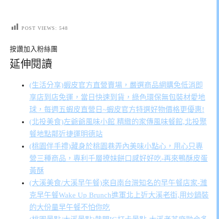
POST VIEWS:
548
按讚加入粉絲團
延伸閱讀
(生活分享)蝦皮官方直營賣場，嚴選商品網購免低消即
享店到店免運，當日快速到貨，綠色環保無包裝材愛地
球，每週五蝦皮直營日~蝦皮官方特選好物價格更優惠!
(北投美食)左爺爺風味小館 精緻的家傳風味餐館,北投聚
餐地點鄰近捷運明德站
(桃園伴手禮)藏身於桃園巷弄內美味小點心，用心只專
營三種商品，專利千層撩妹餅口感好好吃-再來鴨酥皮蛋
黃酥
(大溪美食/大溪早午餐)來自南台灣知名的早午餐店家-濰
克早午餐Wake Up Brunch進軍北上近大溪老街,用炒鍋裝
的大份量早午餐不怕你吃