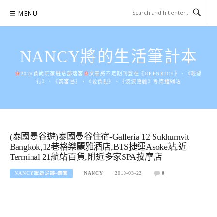
Skip
MENU
to
content
NANCY將的生活筆計本
2026食尚玩家駐站部落客
文章將不定期刊登在《OPENRICE》、《輕旅
行》、《窩客島》、《愛食記》、《波波黛麗》等媒體網站
(泰國曼谷遊)泰國曼谷住宿-Galleria 12 Sukhumvit
Bangkok,12巷格樂麗雅酒店,BTS捷運Asoke站,近
Terminal 21航站百貨,附近多家SPA按摩店
NANCY旅遊足跡-泰國
NANCY
2019-03-22
0