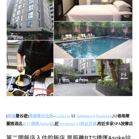
(
泰國
曼谷遊)
泰國曼谷住宿
–
Galleria
12
Sukhumvit
Bangkok
,12巷格樂
麗雅酒店,
BTS捷運Asoke站
,近
Terminal
21航站百貨
,附近多家SPA按摩店
第二間飯店入住的飯店,是距離BTS捷運Asoke站