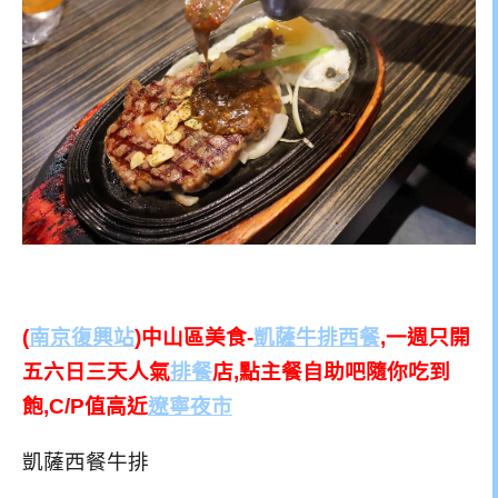
(
南京復興站
)中山區美食-
凱薩牛排西餐
,一週只開
五六日三天人氣
排餐
店,點主餐自助吧隨你吃到
飽,C/P值高近
遼寧夜市
凱薩西餐牛排