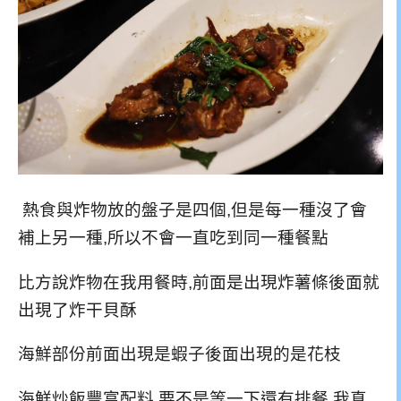
熱食與炸物放的盤子是四個,但是每一種沒了會
補上另一種,所以不會一直吃到同一種餐點
比方說炸物在我用餐時,前面是出現炸薯條後面就
出現了炸干貝酥
海鮮部份前面出現是蝦子後面出現的是花枝
海鮮炒飯豐富配料,要不是等一下還有排餐,我真