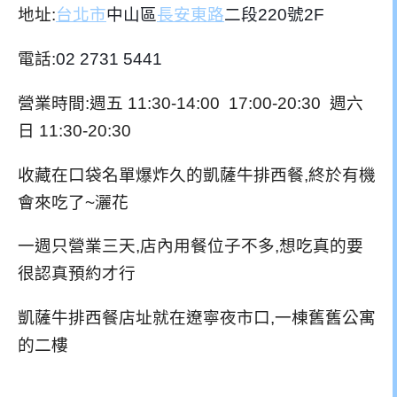
地址:
台北市
中山區
長安東路
二段220號2F
電話:
02 2731 5441
營業時間:週五 11:30-14:00 17:00-20:30 週六
日 11:30-20:30
收藏在口袋名單爆炸久的凱薩牛排西餐,終於有機
會來吃了~灑花
一週只營業三天,店內用餐位子不多,想吃真的要
很認真預約才行
凱薩牛排西餐店址就在遼寧夜市口,一棟舊舊公寓
的二樓