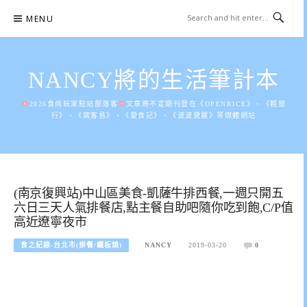
Skip
MENU
to
content
NANCY將的生活筆計本
2026食尚玩家駐站部落客
文章將不定期刊登在《OPENRICE》、《輕旅
行》、《窩客島》、《愛食記》、《波波黛麗》等媒體網站
(南京復興站)中山區美食-凱薩牛排西餐,一週只開五
六日三天人氣排餐店,點主餐自助吧隨你吃到飽,C/P值
高近遼寧夜市
食之紀錄-台北市(排餐/鐵板燒)
NANCY
2019-03-20
0