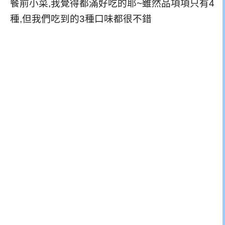
餐前小菜,我覺得都滿好吃的耶~雖然品項項只有4
種,但我們吃到的3種口味都很不錯