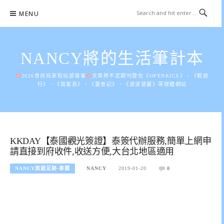
Skip
MENU
to
content
NANCY將的生活筆計本
2026食尚玩家駐站部落客
文章將不定期刊登在《OPENRICE》、《輕旅
行》、《窩客島》、《愛食記》、《波波黛麗》等媒體網站
KKDAY【泰國觀光簽證】泰簽代辦服務,簡單上網申
請直接到府收件,收送方便,大台北地區適用
NANCY旅遊足跡-泰國
NANCY
2019-01-20
0