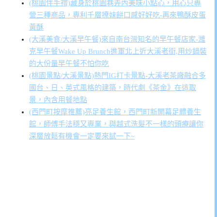
(桃園伴手禮)藏身於桃園巷弄內美味小點心，用心只專
營三種商品，專利千層撩妹餅口感好好吃-再來鴨酥皮蛋
黃酥
(大溪美食/大溪早午餐)來自南台灣知名的早午餐店家-濰
克早午餐Wake Up Brunch進軍北上近大溪老街,用炒鍋裝
的大份量早午餐不怕你吃
(桃園景點/大溪景點)熱門IG打卡景點-大溪老茶廠融合多
國台、日、英式風格的建築，時代劇《茶金》在這取
景，內含用餐地點
(西門町按摩推薦)亮足養生館，西門町新開幕足體養生
館，師傅手法穩又專業，與越式洗髮不一樣的頭療讓你
深層放鬆有機會一定要來試一下~