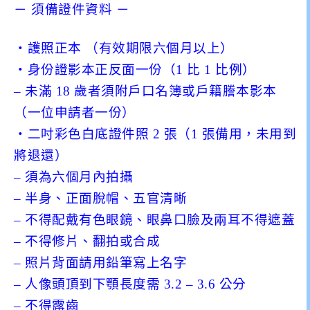
－ 須備證件資料 －
・護照正本 （有效期限六個月以上）
・身份證影本正反面一份（1 比 1 比例）
– 未滿 18 歲者須附戶口名簿或戶籍謄本影本
（一位申請者一份）
・二吋彩色白底證件照 2 張（1 張備用，未用到
將退還）
– 須為六個月內拍攝
– 半身、正面脫帽、五官清晰
– 不得配戴有色眼鏡、眼鼻口臉及兩耳不得遮蓋
– 不得修片、翻拍或合成
– 照片背面請用鉛筆寫上名字
– 人像頭頂到下顎長度需 3.2 – 3.6 公分
– 不得露齒