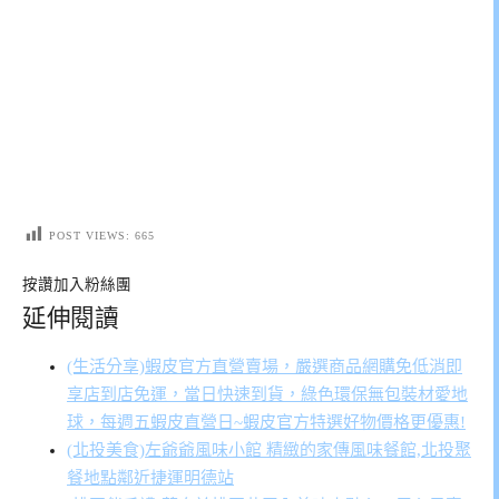
POST VIEWS:
665
按讚加入粉絲團
延伸閱讀
(生活分享)蝦皮官方直營賣場，嚴選商品網購免低消即
享店到店免運，當日快速到貨，綠色環保無包裝材愛地
球，每週五蝦皮直營日~蝦皮官方特選好物價格更優惠!
(北投美食)左爺爺風味小館 精緻的家傳風味餐館,北投聚
餐地點鄰近捷運明德站