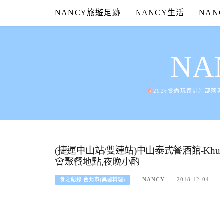
Skip
NANCY旅遊足跡
NANCY生活
NA
to
content
N
2026食尚玩家駐站部落
(捷運中山站/雙連站)中山泰式餐酒館-Khun 
會聚餐地點,夜晚小酌
NANCY
2018-12-04
食之紀錄-台北市(異國料理)