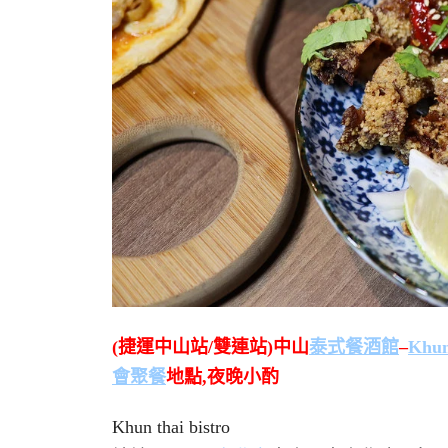
(捷運中山站/雙連站)中山
泰式餐酒館
–
Khu
會
聚餐
地點,夜晚小酌
Khun thai bistro