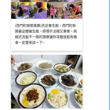
(西門町按摩推薦)亮足養生館，西門町新
開幕足體養生館，師傅手法穩又專業，與
越式洗髮不一樣的頭療讓你深層放鬆有機
會一定要來試一下~