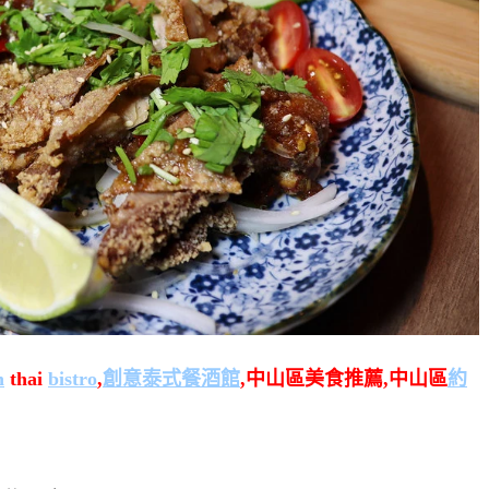
n
thai
bistro
,
創意泰式餐酒館
,中山區美食推薦,中山區
約