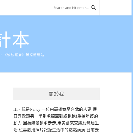
計本
》、《波波黛麗》等媒體網站
關於我
HI~ 我是Nancy 一位由高雄嫁至台北的人妻 假
日喜歡跟另一半到處騎車到處跑跑!重拾年輕的
動力 因為熱愛到處走走,用美食來交朋友體驗生
活,也喜歡用照片記錄生活中的點點滴滴 目前去