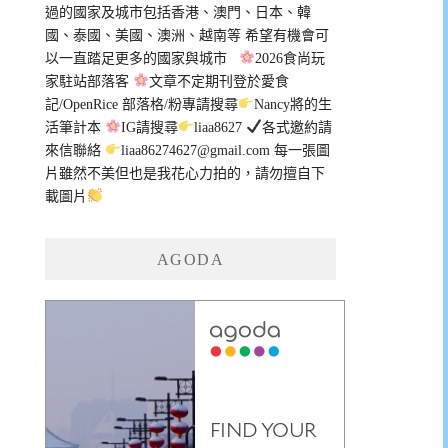
過的國家及城市包括香港、澳門、日本、韓
國、泰國、美國、澳洲、越南等 希望有機會可
以一直踏足更多的國家與城市
2026食尚玩
家駐站部落客
文章不定期刊登於愛食
記/OpenRice 部落格/粉專請搜尋
Nancy將的生
活筆計本
IG請搜尋
liaa8627
各式邀約請
來信聯絡
liaa86274627@gmail.com
每一張圖
片雖然不美但也是我花心力拍的，請勿擅自下
載圖片
AGODA