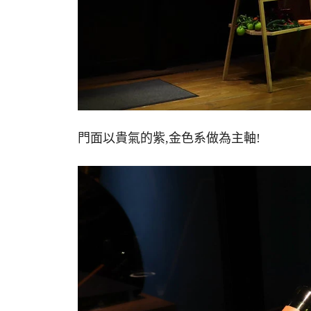
門面以貴氣的紫,金色系做為主軸!