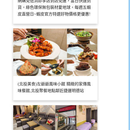
網購免低消即享店到店免運，當日快速到
貨，綠色環保無包裝材愛地球，每週五蝦
皮直營日~蝦皮官方特選好物價格更優惠!
(北投美食)左爺爺風味小館 精緻的家傳風
味餐館,北投聚餐地點鄰近捷運明德站