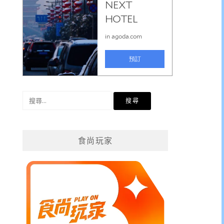
搜
尋
關
鍵
食尚玩家
字: