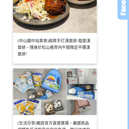
(中山國中站美食)超厚手打漢堡排-粗堡漢
堡排，隱身於松山巷弄內午間限定平價漢
堡排!
(生活分享)蝦皮官方直營賣場，嚴選商品