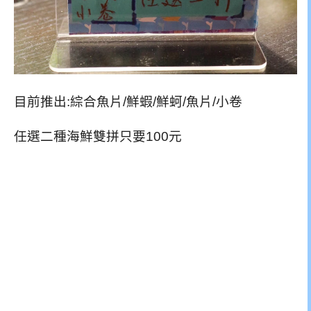
目前推出:綜合魚片/鮮蝦/鮮蚵/魚片/小卷
任選二種海鮮雙拼只要100元