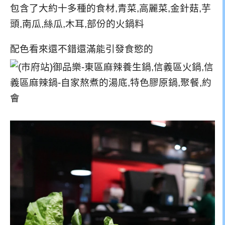
包含了大約十多種的食材,青菜,高麗菜,金針菇,芋
頭,南瓜,絲瓜,木耳,部份的火鍋料
配色看來還不錯還滿能引發食慾的