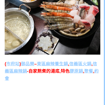
(
市府站
)
御品樂
–
東區麻辣養生鍋
,
信義區火鍋
,
信
義區麻辣鍋
-自家熬煮的湯底,特色
膠原鍋
,
聚餐
,
約
會