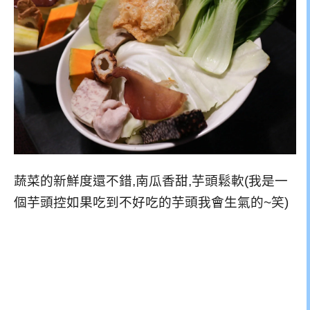
蔬菜的新鮮度還不錯,南瓜香甜,芋頭鬆軟(我是一
個芋頭控如果吃到不好吃的芋頭我會生氣的~笑)