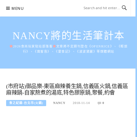
Skip
MENU
to
content
NANCY將的生活筆計本
2026食尚玩家駐站部落客
文章將不定期刊登在《OPENRICE》、《輕旅
行》、《窩客島》、《愛食記》、《波波黛麗》等媒體網站
(市府站)御品樂-東區麻辣養生鍋,信義區火鍋,信義區
麻辣鍋-自家熬煮的湯底,特色膠原鍋,聚餐,約會
食之紀錄-台北市(火鍋)
NANCY
2018-11-14
0