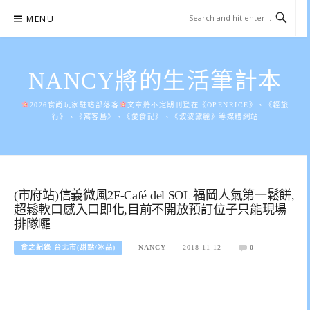
Skip
MENU
to
content
NANCY將的生活筆計本
2026食尚玩家駐站部落客
文章將不定期刊登在《OPENRICE》、《輕旅
行》、《窩客島》、《愛食記》、《波波黛麗》等媒體網站
(市府站)信義微風2F-Café del SOL 福岡人氣第一鬆餅,
超鬆軟口感入口即化,目前不開放預訂位子只能現場
排隊囉
食之紀錄-台北市(甜點/冰品)
NANCY
2018-11-12
0