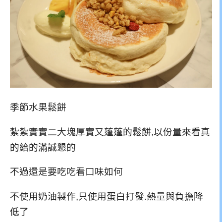
季節水果鬆餅
紮紮實實二大塊厚實又蓬蓬的鬆餅,以份量來看真
的給的滿誠懇的
不過還是要吃吃看口味如何
不使用奶油製作,只使用蛋白打發.熱量與負擔降
低了