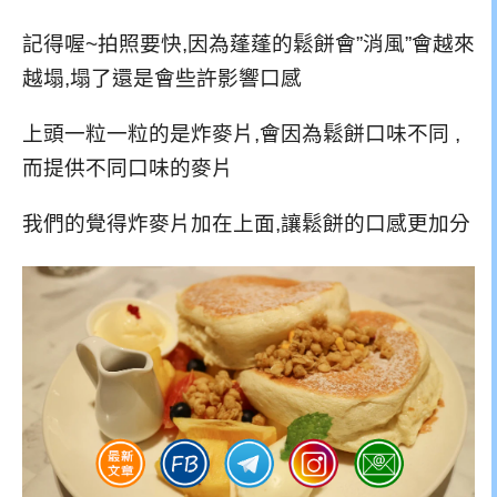
記得喔~拍照要快,因為蓬蓬的鬆餅會”消風”會越來
越塌,塌了還是會些許影響口感
上頭一粒一粒的是炸麥片,會因為鬆餅口味不同 ,
而提供不同口味的麥片
我們的覺得炸麥片加在上面,讓鬆餅的口感更加分