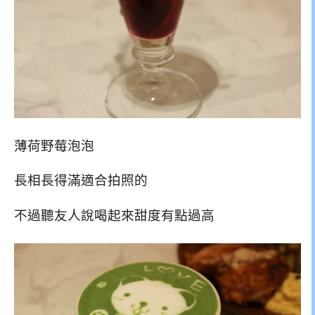
薄荷野莓泡泡
長相長得滿適合拍照的
不過聽友人說喝起來甜度有點過高