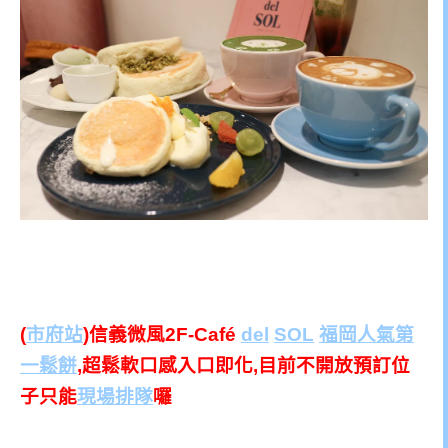
(
市府站
)信義微風2F-Café
del
SOL
福岡人氣第
一鬆餅
,超鬆軟口感入口即化,目前不開放預訂位
子只能
現場排隊
囉