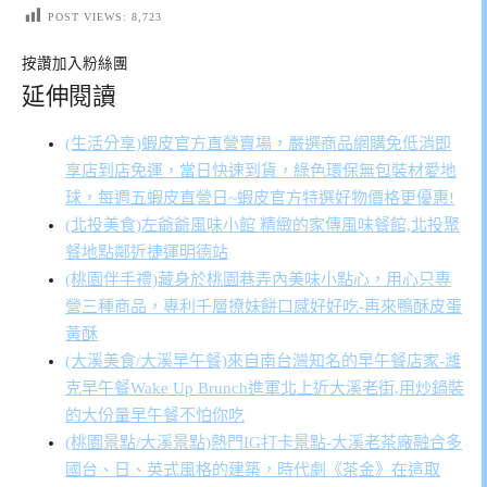
POST VIEWS:
8,723
按讚加入粉絲團
延伸閱讀
(生活分享)蝦皮官方直營賣場，嚴選商品網購免低消即
享店到店免運，當日快速到貨，綠色環保無包裝材愛地
球，每週五蝦皮直營日~蝦皮官方特選好物價格更優惠!
(北投美食)左爺爺風味小館 精緻的家傳風味餐館,北投聚
餐地點鄰近捷運明德站
(桃園伴手禮)藏身於桃園巷弄內美味小點心，用心只專
營三種商品，專利千層撩妹餅口感好好吃-再來鴨酥皮蛋
黃酥
(大溪美食/大溪早午餐)來自南台灣知名的早午餐店家-濰
克早午餐Wake Up Brunch進軍北上近大溪老街,用炒鍋裝
的大份量早午餐不怕你吃
(桃園景點/大溪景點)熱門IG打卡景點-大溪老茶廠融合多
國台、日、英式風格的建築，時代劇《茶金》在這取