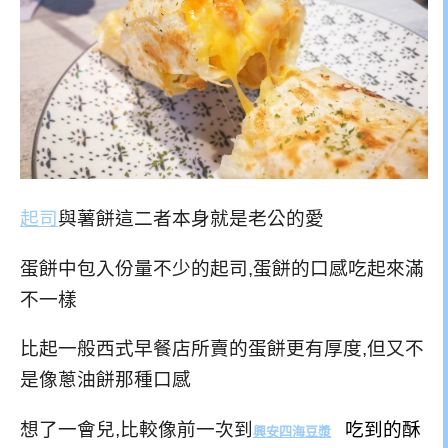
起司
與薯餅這二者本身就是老公的愛
蛋餅中包入份量不少的起司,蛋餅的口感吃起來滿
不一樣
比起一般西式早餐店所賣的蛋餅更有厚度,但又不
是像蔥油餅那種口感
想了一會兒,比較像前一次到
吃到的酥
興安四海豆漿