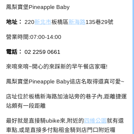
鳳梨寶堡Pineapple Baby
地址
：
220
新北市
板橋區
新海路
135巷29號
營業時間:07:00-14:00
電話
：
02 2259 0661
來唷來唷~開心的來踩新的早午餐店家囉!
鳳梨寶堡Pineapple Baby這店名取得還真可愛~
店址位於板橋新海路加油站旁的巷子內,距離捷運
站頗有一段距離
最好就是直接騎ubike來,附近的
四維公園
就有還
車點,或是直接多付點租金騎到店門口附近囉