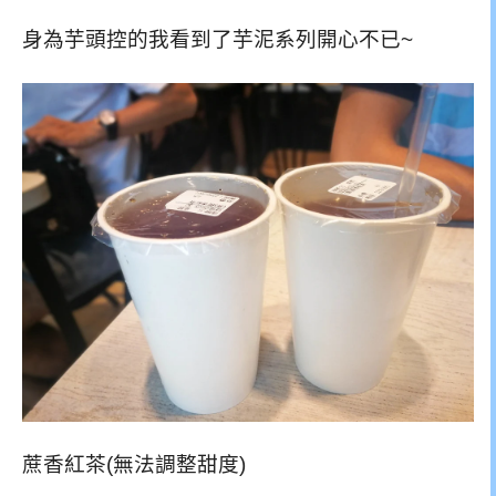
身為芋頭控的我看到了芋泥系列開心不已~
蔗香紅茶(無法調整甜度)