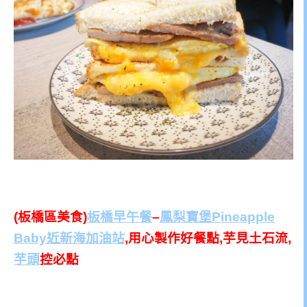
(板橋區美食)
板橋早午餐
–
鳳梨寶堡Pineapple
Baby
近新海加油站
,用心製作好餐點,芋見土石流,
芋頭
控必點