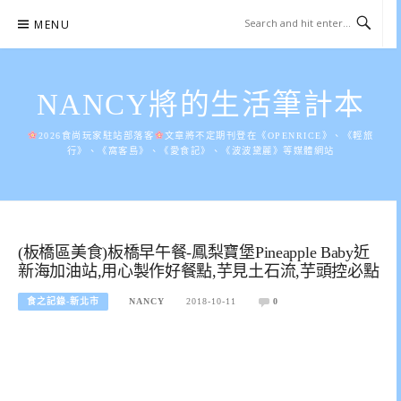
Skip
MENU
to
content
NANCY將的生活筆計本
2026食尚玩家駐站部落客
文章將不定期刊登在《OPENRICE》、《輕旅
行》、《窩客島》、《愛食記》、《波波黛麗》等媒體網站
(板橋區美食)板橋早午餐-鳳梨寶堡Pineapple Baby近
新海加油站,用心製作好餐點,芋見土石流,芋頭控必點
食之記錄-新北市
NANCY
2018-10-11
0