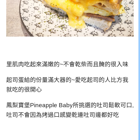
里肌肉吃起來滿嫩的~不會乾柴而且醃的很入味
起司蛋給的份量滿大器的~愛吃起司的人比方我
就吃的很開心
鳳梨寶堡Pineapple Baby所挑選的吐司鬆軟可口,
吐司不會因為烤過口感變乾連吐司邊都好吃