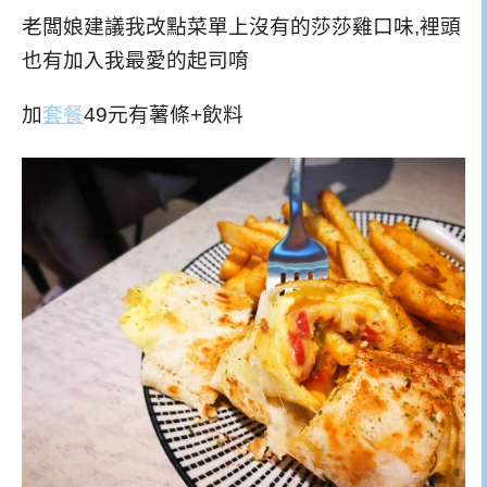
老闆娘建議我改點菜單上沒有的莎莎雞口味,裡頭
也有加入我最愛的起司唷
加
套餐
49元有薯條+飲料