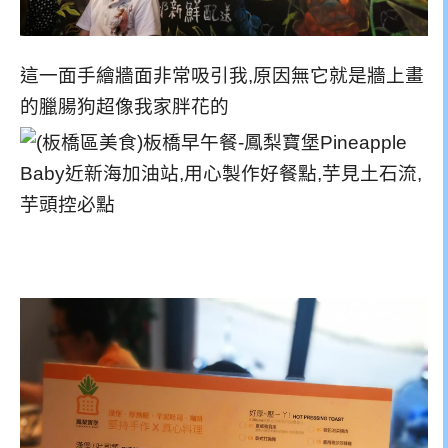
這一面手繪牆面非常吸引我,原因無它就是牆上畫
的臘腸狗超像我家胖花的