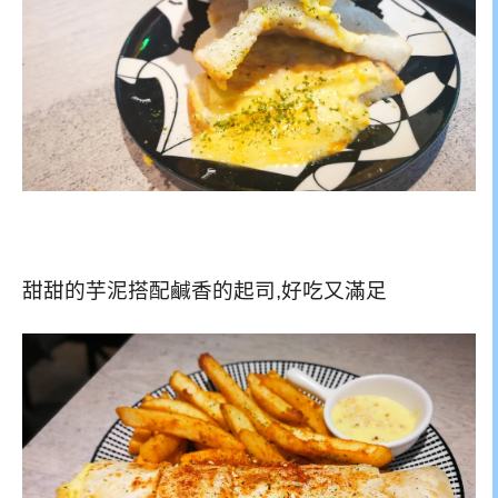
甜甜的芋泥搭配鹹香的起司,好吃又滿足