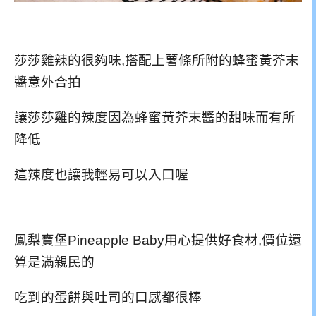
莎莎雞辣的很夠味,搭配上薯條所附的蜂蜜黃芥末
醬意外合拍
讓莎莎雞的辣度因為蜂蜜黃芥末醬的甜味而有所
降低
這辣度也讓我輕易可以入口喔
鳳梨寶堡Pineapple Baby用心提供好食材,價位還
算是滿親民的
吃到的蛋餅與吐司的口感都很棒