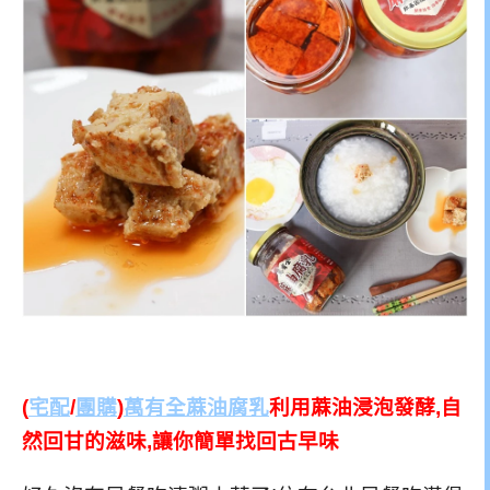
(
宅配
/
團購
)
萬有全蔴油腐乳
利用蔴油浸泡發酵,自
然回甘的滋味,讓你簡單找回古早味