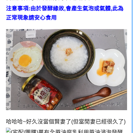
注意事項:由於發酵緣故,會產生氣泡或氣體,此為
正常現象請安心食用
哈哈哈~好久沒當個賢妻了(但當閒妻已經很久了)