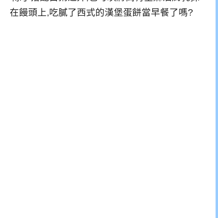
在饅頭上,吃膩了西式的漢堡蛋餅當早餐了嗎?