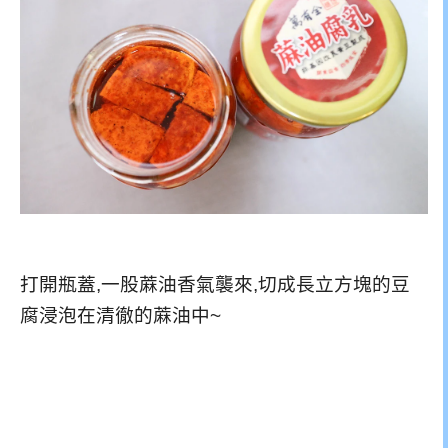
打開瓶蓋,一股蔴油香氣襲來,切成長立方塊的豆
腐浸泡在清徹的蔴油中~