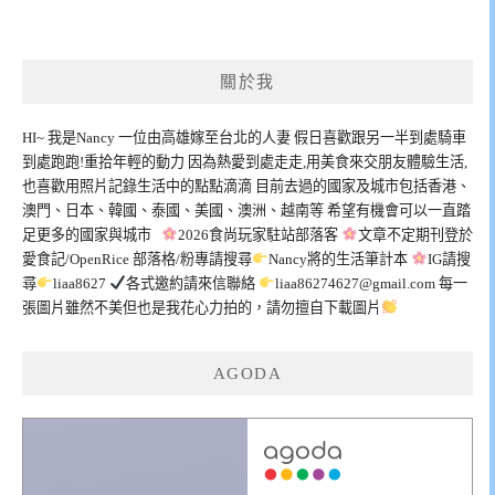
關於我
HI~ 我是Nancy 一位由高雄嫁至台北的人妻 假日喜歡跟另一半到處騎車
到處跑跑!重拾年輕的動力 因為熱愛到處走走,用美食來交朋友體驗生活,
也喜歡用照片記錄生活中的點點滴滴 目前去過的國家及城市包括香港、
澳門、日本、韓國、泰國、美國、澳洲、越南等 希望有機會可以一直踏
足更多的國家與城市
2026食尚玩家駐站部落客
文章不定期刊登於
愛食記/OpenRice 部落格/粉專請搜尋
Nancy將的生活筆計本
IG請搜
尋
liaa8627
各式邀約請來信聯絡
liaa86274627@gmail.com
每一
張圖片雖然不美但也是我花心力拍的，請勿擅自下載圖片
AGODA