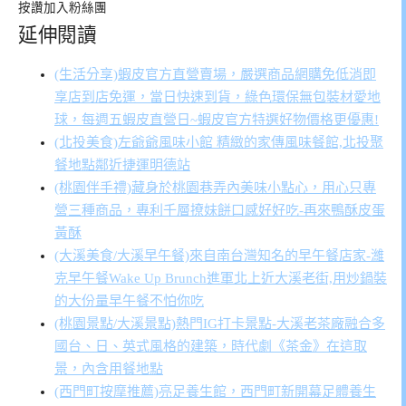
按讚加入粉絲團
延伸閱讀
(生活分享)蝦皮官方直營賣場，嚴選商品網購免低消即
享店到店免運，當日快速到貨，綠色環保無包裝材愛地
球，每週五蝦皮直營日~蝦皮官方特選好物價格更優惠!
(北投美食)左爺爺風味小館 精緻的家傳風味餐館,北投聚
餐地點鄰近捷運明德站
(桃園伴手禮)藏身於桃園巷弄內美味小點心，用心只專
營三種商品，專利千層撩妹餅口感好好吃-再來鴨酥皮蛋
黃酥
(大溪美食/大溪早午餐)來自南台灣知名的早午餐店家-濰
克早午餐Wake Up Brunch進軍北上近大溪老街,用炒鍋裝
的大份量早午餐不怕你吃
(桃園景點/大溪景點)熱門IG打卡景點-大溪老茶廠融合多
國台、日、英式風格的建築，時代劇《茶金》在這取
景，內含用餐地點
(西門町按摩推薦)亮足養生館，西門町新開幕足體養生