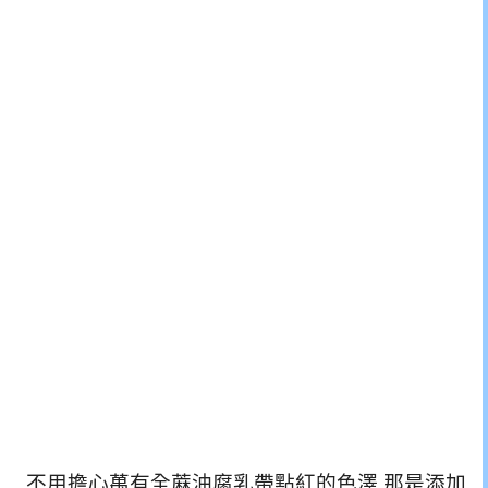
不用擔心萬有全蔴油腐乳帶點紅的色澤,那是添加