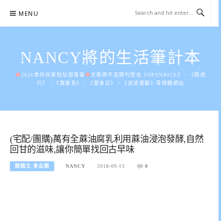
Skip
MENU
to
content
NANCY將的生活筆計本
2026食尚玩家駐站部落客
文章將不定期刊登在《OPENRICE》、《輕旅
行》、《窩客島》、《愛食記》、《波波黛麗》等媒體網站
(宅配/團購)萬有全蔴油腐乳利用蔴油浸泡發酵,自然
回甘的滋味,讓你簡單找回古早味
開箱文-食品類
NANCY
2018-09-13
0