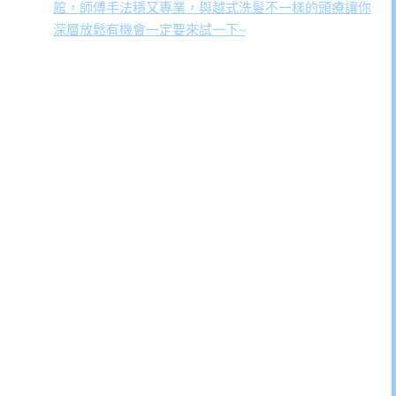
館，師傅手法穩又專業，與越式洗髮不一樣的頭療讓你
深層放鬆有機會一定要來試一下~