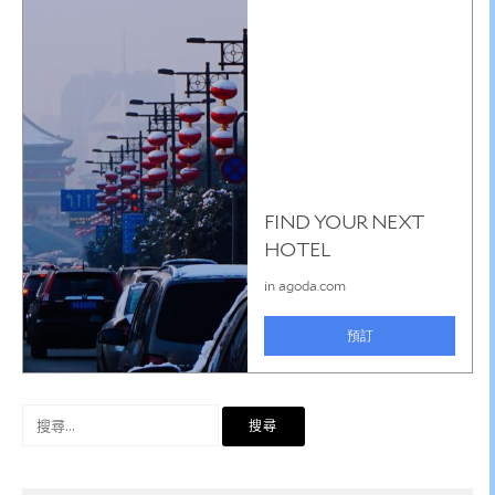
搜
尋
關
鍵