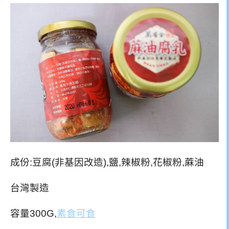
成份:豆腐(非基因改造),鹽,辣椒粉,花椒粉,蔴油
台灣製造
容量300G,
素食可食