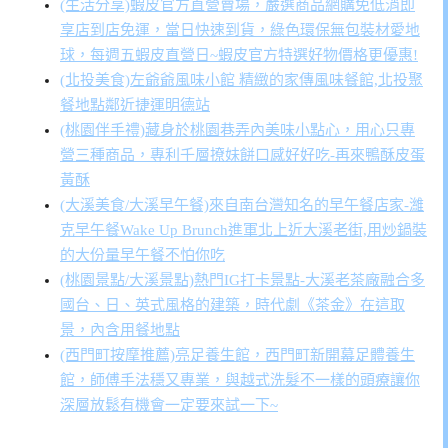
(生活分享)蝦皮官方直營賣場，嚴選商品網購免低消即
享店到店免運，當日快速到貨，綠色環保無包裝材愛地
球，每週五蝦皮直營日~蝦皮官方特選好物價格更優惠!
(北投美食)左爺爺風味小館 精緻的家傳風味餐館,北投聚
餐地點鄰近捷運明德站
(桃園伴手禮)藏身於桃園巷弄內美味小點心，用心只專
營三種商品，專利千層撩妹餅口感好好吃-再來鴨酥皮蛋
黃酥
(大溪美食/大溪早午餐)來自南台灣知名的早午餐店家-濰
克早午餐Wake Up Brunch進軍北上近大溪老街,用炒鍋裝
的大份量早午餐不怕你吃
(桃園景點/大溪景點)熱門IG打卡景點-大溪老茶廠融合多
國台、日、英式風格的建築，時代劇《茶金》在這取
景，內含用餐地點
(西門町按摩推薦)亮足養生館，西門町新開幕足體養生
館，師傅手法穩又專業，與越式洗髮不一樣的頭療讓你
深層放鬆有機會一定要來試一下~