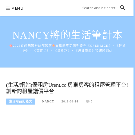
Skip
MENU
to
content
NANCY將的生活筆計本
2026食尚玩家駐站部落客
文章將不定期刊登在《OPENRICE》、《輕旅
行》、《窩客島》、《愛食記》、《波波黛麗》等媒體網站
(生活/網站)優租房Urent.cc 房東房客的租屋管理平台!
創新的租屋議價平台
生活用品紀錄文
NANCY
2018-08-14
0