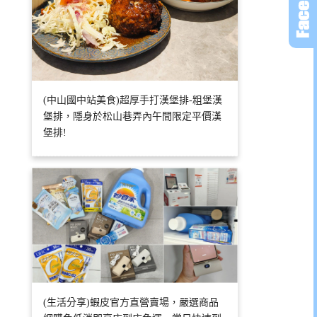
(中山國中站美食)超厚手打漢堡排-粗堡漢
堡排，隱身於松山巷弄內午間限定平價漢
堡排!
(生活分享)蝦皮官方直營賣場，嚴選商品