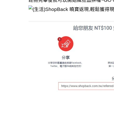
註冊完畢後就可以開始瘋狂血拼囉~GO 