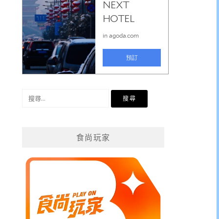
搜
尋
關
鍵
食尚玩家
字: