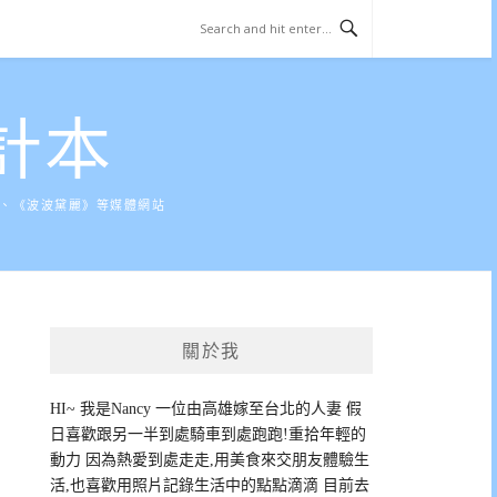
計本
》、《波波黛麗》等媒體網站
關於我
HI~ 我是Nancy 一位由高雄嫁至台北的人妻 假
日喜歡跟另一半到處騎車到處跑跑!重拾年輕的
動力 因為熱愛到處走走,用美食來交朋友體驗生
活,也喜歡用照片記錄生活中的點點滴滴 目前去