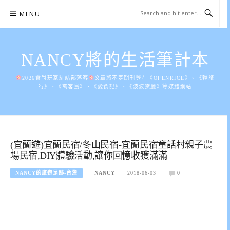
Skip
MENU
to
content
NANCY將的生活筆計本
2026食尚玩家駐站部落客
文章將不定期刊登在《OPENRICE》、《輕旅
行》、《窩客島》、《愛食記》、《波波黛麗》等媒體網站
(宜蘭遊)宜蘭民宿/冬山民宿-宜蘭民宿童話村親子農
場民宿,DIY體驗活動,讓你回憶收獲滿滿
NANCY的旅遊足跡-台灣
NANCY
2018-06-03
0