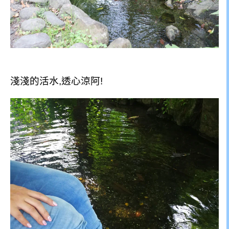
淺淺的活水,透心涼阿!