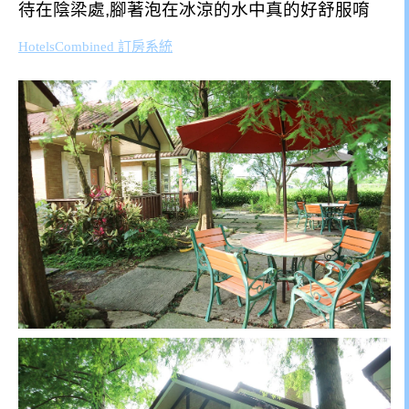
待在陰梁處,腳著泡在冰涼的水中真的好舒服唷
HotelsCombined 訂房系統