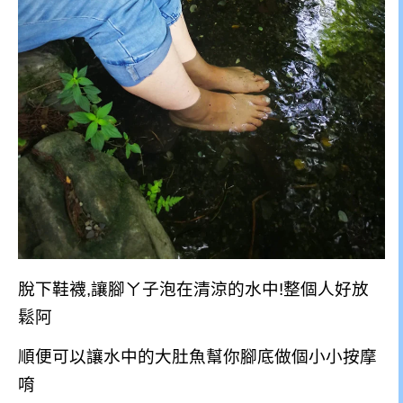
脫下鞋襪,讓腳ㄚ子泡在清涼的水中!整個人好放
鬆阿
順便可以讓水中的大肚魚幫你腳底做個小小按摩
唷