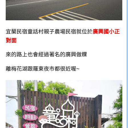
宜蘭民宿童話村親子農場民宿就位於
廣興國小正
對面
來的路上也會經過著名的廣興做粿
離梅花湖跟羅東夜市都很近喔~