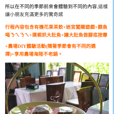
所以在不同的季節前來會體驗到不同的內容,
這樣
讓小朋友充滿更多的驚奇感
行程內容包含有機花果茶飲+迷宮闖關遊戲+餵魚
喝ㄋㄟㄋㄟ+摸蜆抓大肚魚+讓大肚魚做腳底按摩
+農場DIY體驗活動(隨著季節會有不同的選
擇)+享用農場海陸不老鍋。