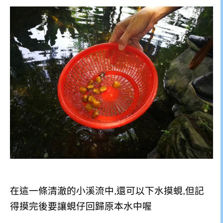
在這一條清澈的小溪流中,還可以下水摸蜆,但記
得摸完後要讓蜆仔回歸原本水中喔