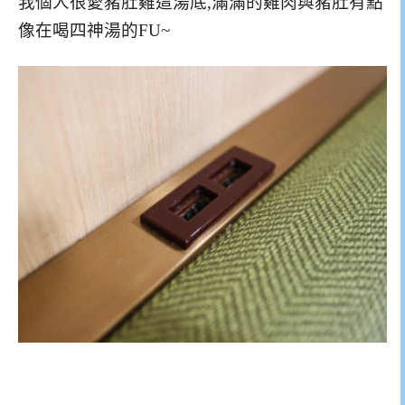
我個人很愛豬肚雞這湯底,滿滿的雞肉與豬肚有點
像在喝四神湯的FU~