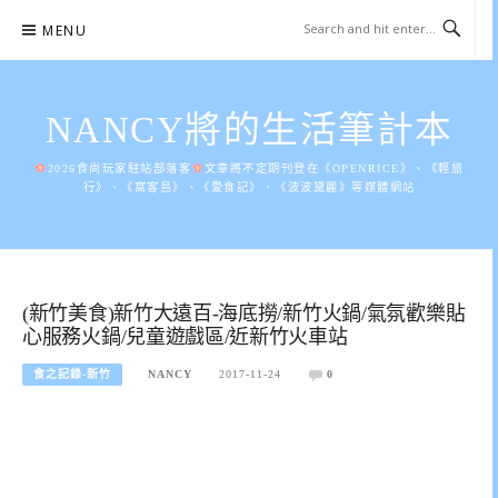
Skip
MENU
to
content
NANCY將的生活筆計本
2026食尚玩家駐站部落客
文章將不定期刊登在《OPENRICE》、《輕旅
行》、《窩客島》、《愛食記》、《波波黛麗》等媒體網站
(新竹美食)新竹大遠百-海底撈/新竹火鍋/氣氛歡樂貼
心服務火鍋/兒童遊戲區/近新竹火車站
食之記錄-新竹
NANCY
2017-11-24
0