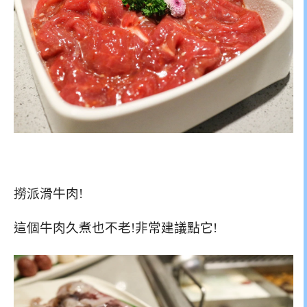
撈派滑牛肉!
這個牛肉久煮也不老!非常建議點它!