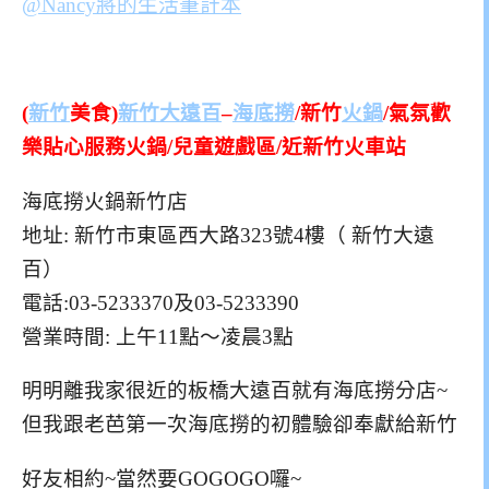
(
新竹
美食)
新竹大遠百
–
海底撈
/新竹
火鍋
/氣氛歡
樂貼心服務火鍋/兒童遊戲區/近新竹火車站
海底撈火鍋新竹店
地址: 新竹市東區西大路323號4樓（ 新竹大遠
百）
電話:03-5233370及03-5233390
營業時間: 上午11點～凌晨3點
明明離我家很近的板橋大遠百就有海底撈分店~
但我跟老芭第一次海底撈的初體驗卻奉獻給新竹
好友相約~當然要GOGOGO囉~