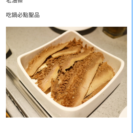
老油條
吃鍋必點聖品