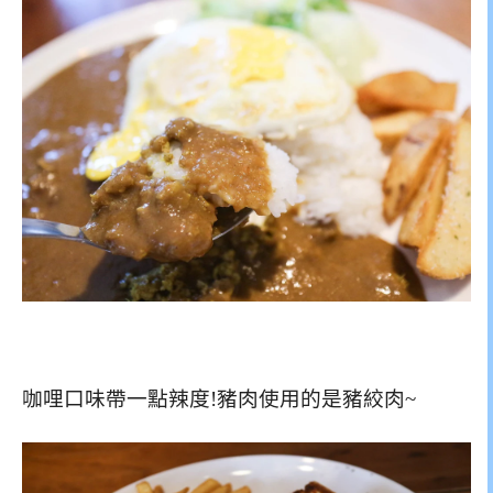
咖哩口味帶一點辣度!豬肉使用的是豬絞肉~