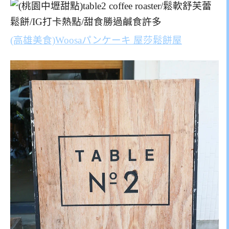
(高雄美食)Woosaパンケーキ 屋莎鬆餅屋