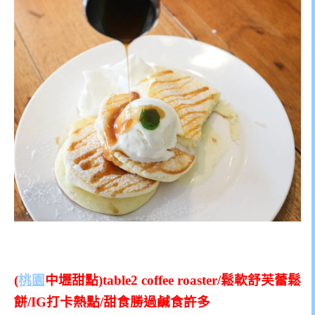
(
桃園
中壢甜點)table2 coffee roaster/鬆軟舒芙蕾鬆
餅/IG打卡熱點/甜食勝過鹹食許多