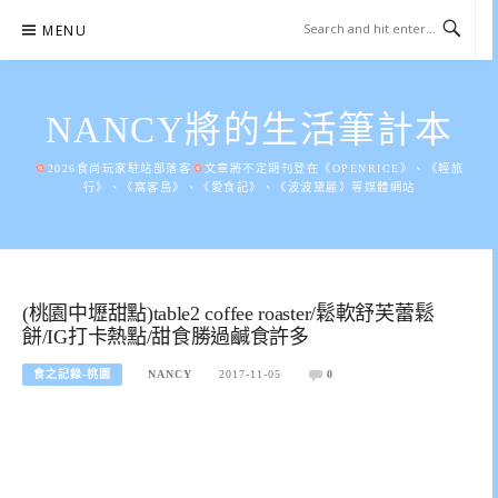
Skip
MENU
to
content
NANCY將的生活筆計本
2026食尚玩家駐站部落客
文章將不定期刊登在《OPENRICE》、《輕旅
行》、《窩客島》、《愛食記》、《波波黛麗》等媒體網站
(桃園中壢甜點)table2 coffee roaster/鬆軟舒芙蕾鬆
餅/IG打卡熱點/甜食勝過鹹食許多
食之記錄-桃園
NANCY
2017-11-05
0