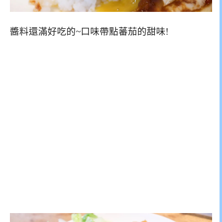
醬料還滿好吃的~口味帶點蕃茄的甜味!