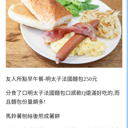
友人所點早午餐-明太子法國麵包250元
分食了口明太子法國麵包口感軟Q還滿好吃的,而
且麵包份量頗多!
馬鈴薯刨絲後煎成薯餅