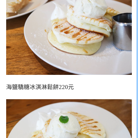
海鹽驕糖冰淇淋鬆餅220元