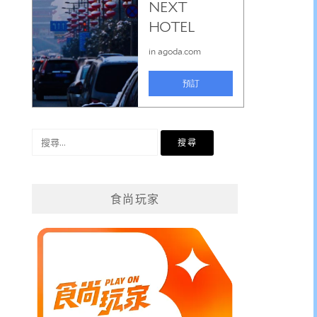
搜
尋
關
鍵
食尚玩家
字: