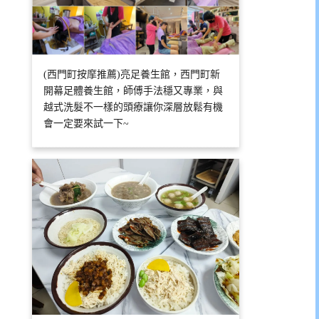
(西門町按摩推薦)亮足養生館，西門町新
開幕足體養生館，師傅手法穩又專業，與
越式洗髮不一樣的頭療讓你深層放鬆有機
會一定要來試一下~