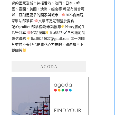
過的國家及城市包括香港、澳門、日本、韓
國、泰國、美國、澳洲、越南等 希望有機會可
以一直踏足更多的國家與城市
2026食尚玩
家駐站部落客
文章不定期刊登於愛食
記/OpenRice 部落格/粉專請搜尋
Nancy將的生
活筆計本
IG請搜尋
liaa8627
各式邀約請
來信聯絡
liaa86274627@gmail.com
每一張圖
片雖然不美但也是我花心力拍的，請勿擅自下
載圖片
AGODA