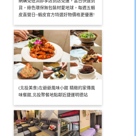
網購免低消即享店到店免運，當日快速到
貨，綠色環保無包裝材愛地球，每週五蝦
皮直營日~蝦皮官方特選好物價格更優惠!
(北投美食)左爺爺風味小館 精緻的家傳風
味餐館,北投聚餐地點鄰近捷運明德站