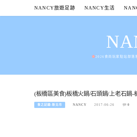
Skip
NANCY旅遊足跡
NANCY生活
NA
to
content
N
2026食尚玩家駐站部落
(板橋區美食)板橋火鍋/石頭鍋/上老石鍋
NANCY
2017-06-26
0
食之記錄-新北市