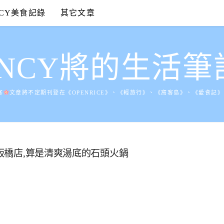
NCY美食記錄
其它文章
ANCY將的生活筆
客
文章將不定期刊登在《OPENRICE》、《輕旅行》、《窩客島》、《愛食記
-板橋店,算是清爽湯底的石頭火鍋