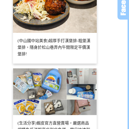
(中山國中站美食)超厚手打漢堡排-粗堡漢
堡排，隱身於松山巷弄內午間限定平價漢
堡排!
(生活分享)蝦皮官方直營賣場，嚴選商品