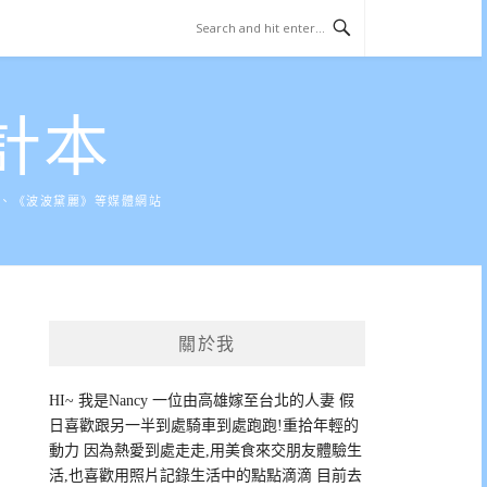
計本
》、《波波黛麗》等媒體網站
關於我
HI~ 我是Nancy 一位由高雄嫁至台北的人妻 假
日喜歡跟另一半到處騎車到處跑跑!重拾年輕的
動力 因為熱愛到處走走,用美食來交朋友體驗生
活,也喜歡用照片記錄生活中的點點滴滴 目前去