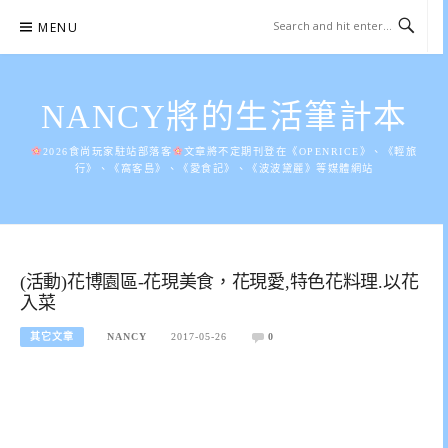
Skip
MENU
to
content
NANCY將的生活筆計本
2026食尚玩家駐站部落客
文章將不定期刊登在《OPENRICE》、《輕旅
行》、《窩客島》、《愛食記》、《波波黛麗》等媒體網站
(活動)花博園區-花現美食，花現愛,特色花料理.以花
入菜
其它文章
NANCY
2017-05-26
0