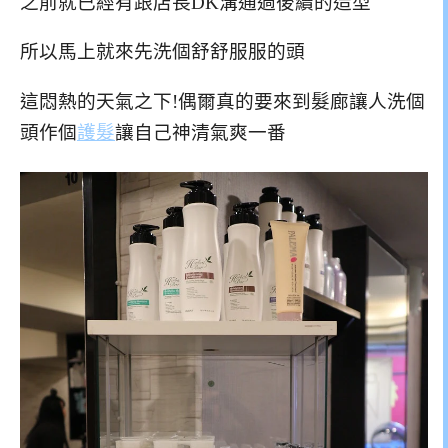
之前就已經有跟店長DK溝通過後續的造型
所以馬上就來先洗個舒舒服服的頭
這悶熱的天氣之下!偶爾真的要來到髮廊讓人洗個
頭作個
護髮
讓自己神清氣爽一番