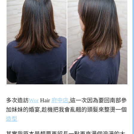
多次造訪
Wor
Hair
府中店
,這一次因為要回南部參
加妹妹的婚宴,趁機把我會亂翹的頭髮來整燙一個
造型
其實我原本是想要再留長一點再來燙個浪漫的大