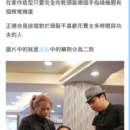
在家作造型只要完全吹乾頭髮順個手指繞幾圈有
個微彎捲度
正適合我這個對於頭髮不喜歡花費太多時間與功
夫的人
圖片中的就是
燙髮
中的藥劑分為二劑