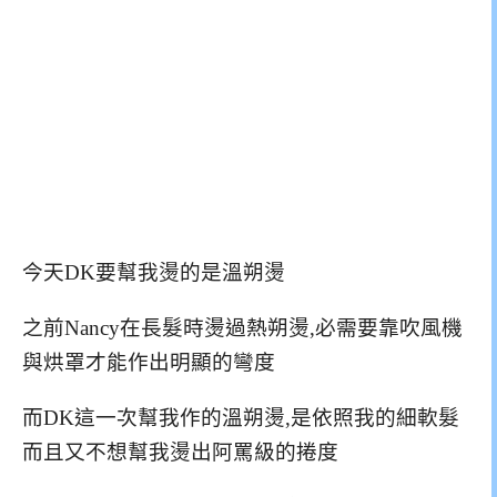
今天DK要幫我燙的是溫朔燙
之前Nancy在長髮時燙過熱朔燙,必需要靠吹風機
與烘罩才能作出明顯的彎度
而DK這一次幫我作的溫朔燙,是依照我的細軟髮
而且又不想幫我燙出阿罵級的捲度