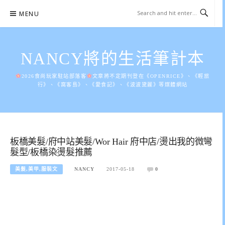
Skip
MENU
to
content
NANCY將的生活筆計本
2026食尚玩家駐站部落客
文章將不定期刊登在《OPENRICE》、《輕旅
行》、《窩客島》、《愛食記》、《波波黛麗》等媒體網站
板橋美髮/府中站美髮/Wor Hair 府中店/燙出我的微彎
髮型/板橋染燙髮推薦
美髮,美甲,服裝文
NANCY
2017-05-18
0