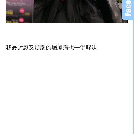
我最討厭又煩腦的塌瀏海也一併解決