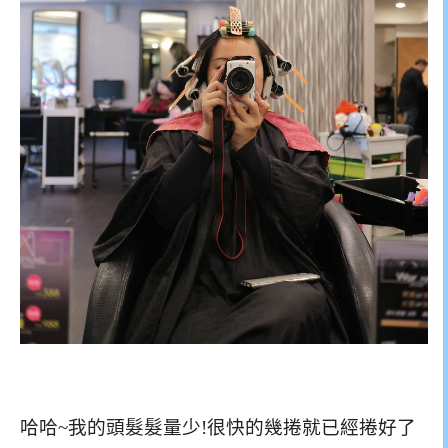
哈哈~我的頭髮髮量少!很快的幾捲就已經捲好了