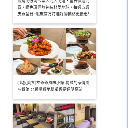
網購免低消即享店到店免運，當日快速到
貨，綠色環保無包裝材愛地球，每週五蝦
皮直營日~蝦皮官方特選好物價格更優惠!
(北投美食)左爺爺風味小館 精緻的家傳風
味餐館,北投聚餐地點鄰近捷運明德站