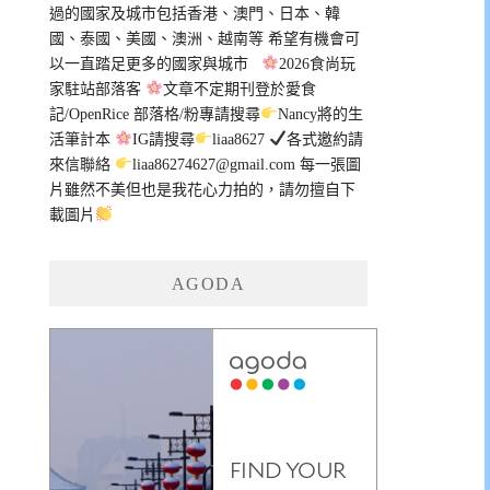
過的國家及城市包括香港、澳門、日本、韓
國、泰國、美國、澳洲、越南等 希望有機會可
以一直踏足更多的國家與城市
2026食尚玩
家駐站部落客
文章不定期刊登於愛食
記/OpenRice 部落格/粉專請搜尋
Nancy將的生
活筆計本
IG請搜尋
liaa8627
各式邀約請
來信聯絡
liaa86274627@gmail.com
每一張圖
片雖然不美但也是我花心力拍的，請勿擅自下
載圖片
AGODA