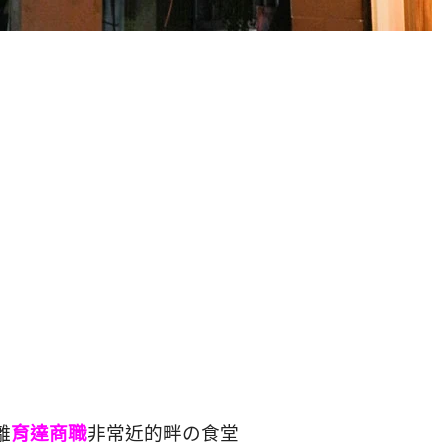
離
育達商職
非常近的畔の食堂