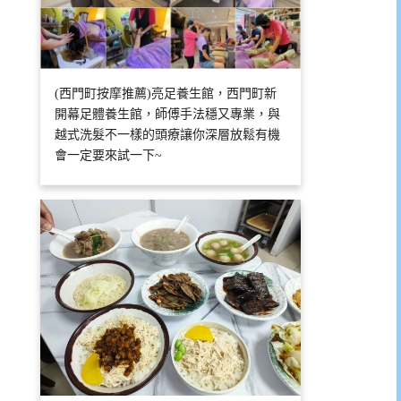
(西門町按摩推薦)亮足養生館，西門町新
開幕足體養生館，師傅手法穩又專業，與
越式洗髮不一樣的頭療讓你深層放鬆有機
會一定要來試一下~