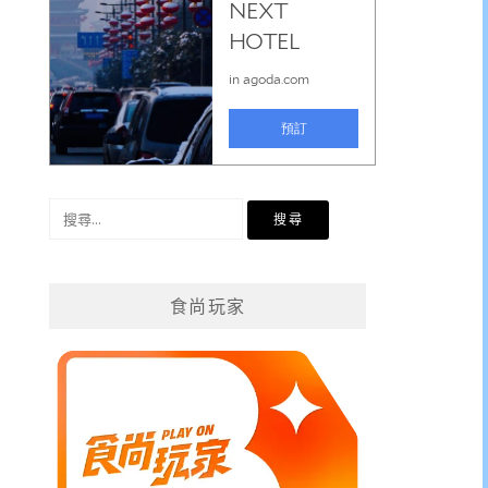
搜
尋
關
鍵
食尚玩家
字: