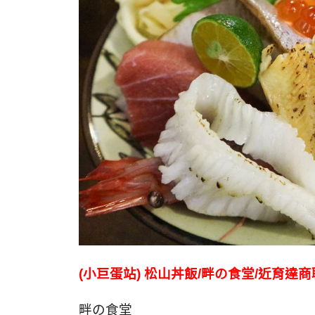
(小巨蛋站) 松山丼飯/畔の食堂/近育達
畔の食堂