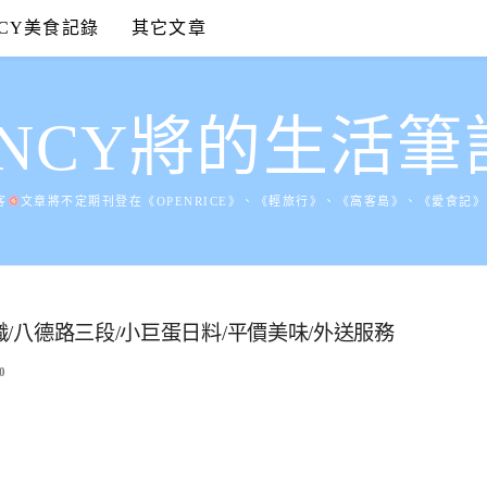
NCY美食記錄
其它文章
ANCY將的生活筆
客
文章將不定期刊登在《OPENRICE》、《輕旅行》、《窩客島》、《愛食記
職/八德路三段/小巨蛋日料/平價美味/外送服務
0