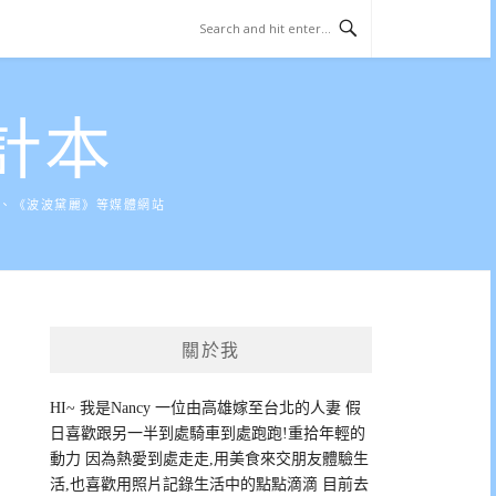
計本
》、《波波黛麗》等媒體網站
關於我
HI~ 我是Nancy 一位由高雄嫁至台北的人妻 假
日喜歡跟另一半到處騎車到處跑跑!重拾年輕的
動力 因為熱愛到處走走,用美食來交朋友體驗生
活,也喜歡用照片記錄生活中的點點滴滴 目前去