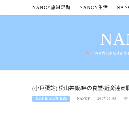
Skip
NANCY旅遊足跡
NANCY生活
NA
to
content
N
2026食尚玩家駐站部落
(小巨蛋站) 松山丼飯/畔の食堂/近育達商
NANCY
2017-03-05
食之紀錄-台北市(日式)