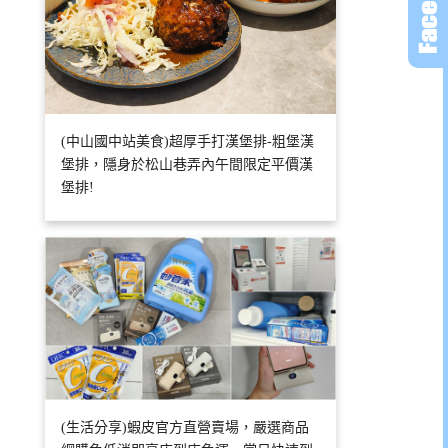
(中山國中站美食)超厚手打漢堡排-粗堡漢
堡排，隱身於松山巷弄內午間限定平價漢
堡排!
(生活分享)蝦皮官方直營賣場，嚴選商品