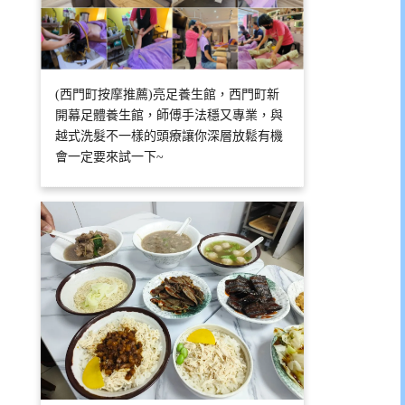
(西門町按摩推薦)亮足養生館，西門町新
開幕足體養生館，師傅手法穩又專業，與
越式洗髮不一樣的頭療讓你深層放鬆有機
會一定要來試一下~