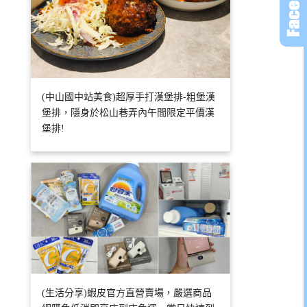
(中山國中站美食)超厚手打漢堡排-粗堡漢
堡排，隱身於松山巷弄內午間限定平價漢
堡排!
(生活分享)蝦皮官方直營賣場，嚴選商品