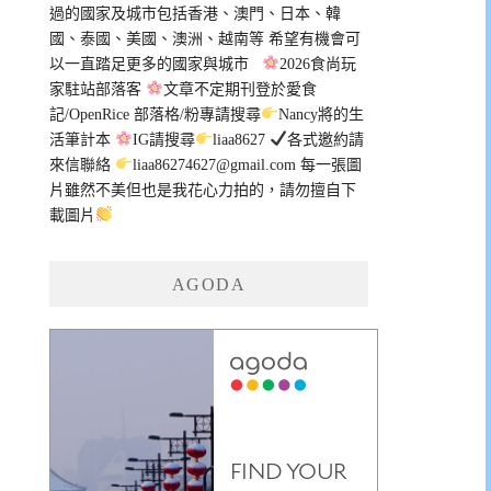
過的國家及城市包括香港、澳門、日本、韓
國、泰國、美國、澳洲、越南等 希望有機會可
以一直踏足更多的國家與城市
2026食尚玩
家駐站部落客
文章不定期刊登於愛食
記/OpenRice 部落格/粉專請搜尋
Nancy將的生
活筆計本
IG請搜尋
liaa8627
各式邀約請
來信聯絡
liaa86274627@gmail.com
每一張圖
片雖然不美但也是我花心力拍的，請勿擅自下
載圖片
AGODA