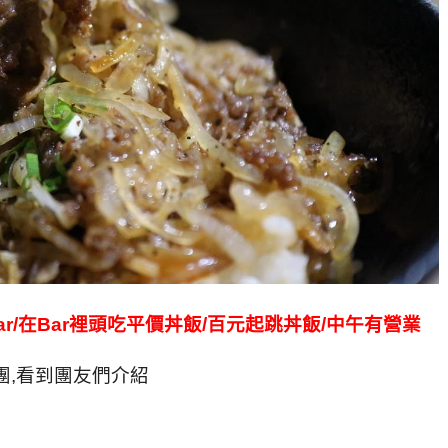
&Bar/在Bar裡頭吃平價丼飯/百元起跳丼飯/中午有營業
團,看到團友們介紹