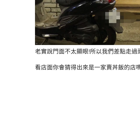
老實說門面不太顯眼!所以我們差點走過
看店面你會猜得出來是一家賣丼飯的店嗎