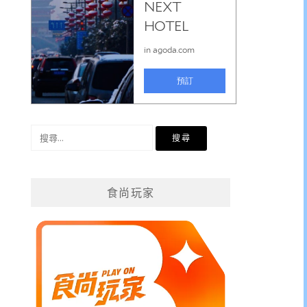
搜
尋
關
鍵
食尚玩家
字: