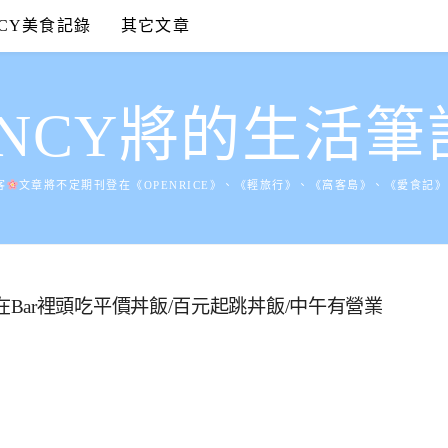
NCY美食記錄
其它文章
ANCY將的生活筆
客
文章將不定期刊登在《OPENRICE》、《輕旅行》、《窩客島》、《愛食記
Bar/在Bar裡頭吃平價丼飯/百元起跳丼飯/中午有營業