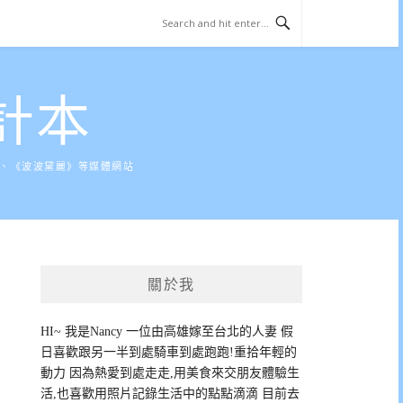
計本
》、《波波黛麗》等媒體網站
關於我
HI~ 我是Nancy 一位由高雄嫁至台北的人妻 假
日喜歡跟另一半到處騎車到處跑跑!重拾年輕的
動力 因為熱愛到處走走,用美食來交朋友體驗生
活,也喜歡用照片記錄生活中的點點滴滴 目前去