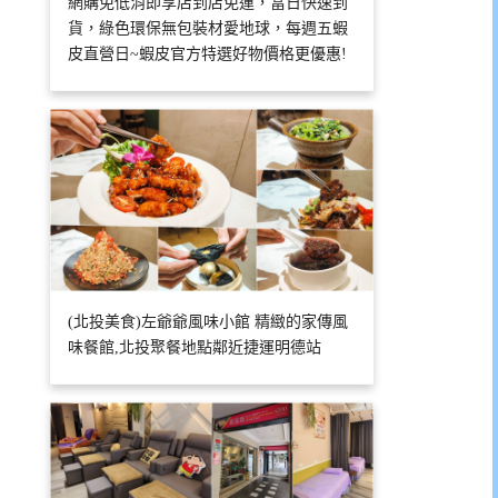
網購免低消即享店到店免運，當日快速到
貨，綠色環保無包裝材愛地球，每週五蝦
皮直營日~蝦皮官方特選好物價格更優惠!
(北投美食)左爺爺風味小館 精緻的家傳風
味餐館,北投聚餐地點鄰近捷運明德站