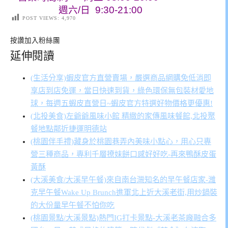
週六/日 9:30-21:00
POST VIEWS:
4,970
按讚加入粉絲團
延伸閱讀
(生活分享)蝦皮官方直營賣場，嚴選商品網購免低消即
享店到店免運，當日快速到貨，綠色環保無包裝材愛地
球，每週五蝦皮直營日~蝦皮官方特選好物價格更優惠!
(北投美食)左爺爺風味小館 精緻的家傳風味餐館,北投聚
餐地點鄰近捷運明德站
(桃園伴手禮)藏身於桃園巷弄內美味小點心，用心只專
營三種商品，專利千層撩妹餅口感好好吃-再來鴨酥皮蛋
黃酥
(大溪美食/大溪早午餐)來自南台灣知名的早午餐店家-濰
克早午餐Wake Up Brunch進軍北上近大溪老街,用炒鍋裝
的大份量早午餐不怕你吃
(桃園景點/大溪景點)熱門IG打卡景點-大溪老茶廠融合多