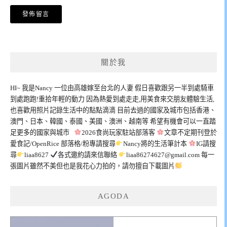
關於我
HI~ 我是Nancy 一位由高雄嫁至台北的人妻 假日喜歡跟另一半到處騎車
到處跑跑!重拾年輕的動力 因為熱愛到處走走,用美食來交朋友體驗生活,
也喜歡用照片記錄生活中的點點滴滴 目前去過的國家及城市包括香港、
澳門、日本、韓國、泰國、美國、澳洲、越南等 希望有機會可以一直踏
足更多的國家與城市
2026食尚玩家駐站部落客
文章不定期刊登於
愛食記/OpenRice 部落格/粉專請搜尋
Nancy將的生活筆計本
IG請搜
尋
liaa8627
各式邀約請來信聯絡
liaa86274627@gmail.com
每一
張圖片雖然不美但也是我花心力拍的，請勿擅自下載圖片
AGODA