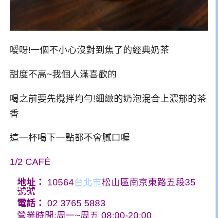
噯呀!一個不小心沒對到焦了的經典奶茶
甜度不高~我個人滿喜歡的
喝之前要先攪拌均勻!細緻的奶泡混合上濃郁的茶
香
這一杯喝下一點都不會膩口喔
1/2 CAFÉ
地址
：
10564
台北市
松山區南京東路五段35
號號
電話
：
02 3765 5883
營業時間:周一~周五 08:00-20:00