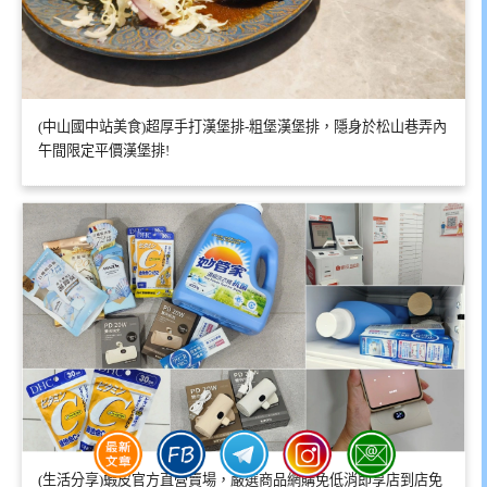
(中山國中站美食)超厚手打漢堡排-粗堡漢堡排，隱身於松山巷弄內
午間限定平價漢堡排!
(生活分享)蝦皮官方直營賣場，嚴選商品網購免低消即享店到店免