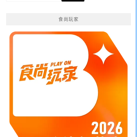
關
鍵
食尚玩家
字: