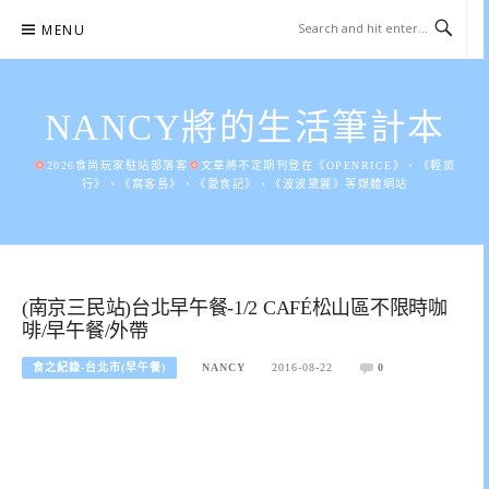
Skip
MENU
to
content
NANCY將的生活筆計本
2026食尚玩家駐站部落客
文章將不定期刊登在《OPENRICE》、《輕旅
行》、《窩客島》、《愛食記》、《波波黛麗》等媒體網站
(南京三民站)台北早午餐-1/2 CAFÉ松山區不限時咖
啡/早午餐/外帶
食之紀錄-台北市(早午餐)
NANCY
2016-08-22
0