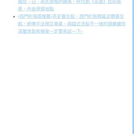
國台、日、英式風格的建築，時代劇《茶金》在這取
景，內含用餐地點
(西門町按摩推薦)亮足養生館，西門町新開幕足體養生
館，師傅手法穩又專業，與越式洗髮不一樣的頭療讓你
深層放鬆有機會一定要來試一下~