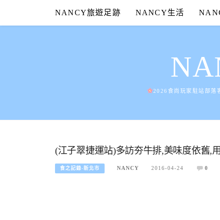
Skip
NANCY旅遊足跡
NANCY生活
NA
to
content
N
2026食尚玩家駐站部落
(江子翠捷運站)多訪夯牛排,美味度依舊,
NANCY
2016-04-24
0
食之記錄-新北市