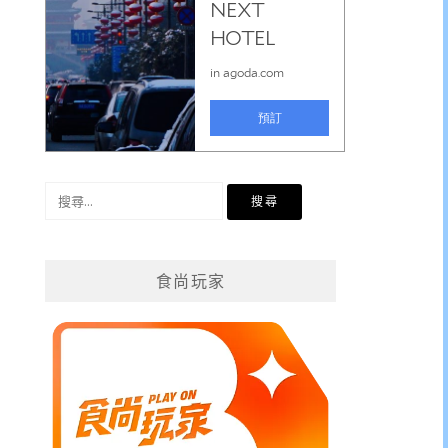
搜
尋
關
鍵
食尚玩家
字: