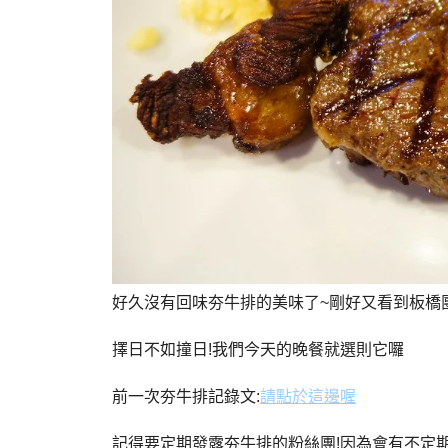
好久沒有回味夯牛排的美味了~剛好又看到板橋
擇日不如撞日!我們今天的晚餐就選則它囉
前一次夯牛排記錄文:
請點於這邊喔
記得要定期發露夯牛排的粉絲團!因為會有不定