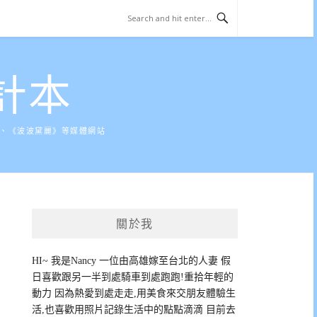
計本
》、《波波黛麗》等媒體網站
關於我
HI~ 我是Nancy 一位由高雄嫁至台北的人妻 假
日喜歡跟另一半到處騎車到處跑跑!重拾年輕的
動力 因為熱愛到處走走,用美食來交朋友體驗生
活,也喜歡用照片記錄生活中的點點滴滴 目前去