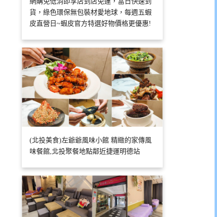
網購免低消即享店到店免運，當日快速到
貨，綠色環保無包裝材愛地球，每週五蝦
皮直營日~蝦皮官方特選好物價格更優惠!
(北投美食)左爺爺風味小館 精緻的家傳風
味餐館,北投聚餐地點鄰近捷運明德站