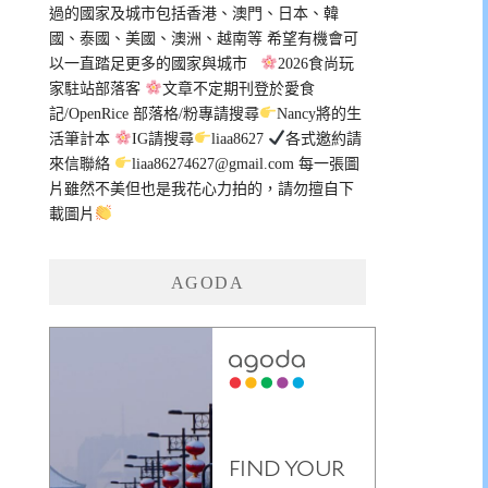
過的國家及城市包括香港、澳門、日本、韓
國、泰國、美國、澳洲、越南等 希望有機會可
以一直踏足更多的國家與城市
2026食尚玩
家駐站部落客
文章不定期刊登於愛食
記/OpenRice 部落格/粉專請搜尋
Nancy將的生
活筆計本
IG請搜尋
liaa8627
各式邀約請
來信聯絡
liaa86274627@gmail.com
每一張圖
片雖然不美但也是我花心力拍的，請勿擅自下
載圖片
AGODA