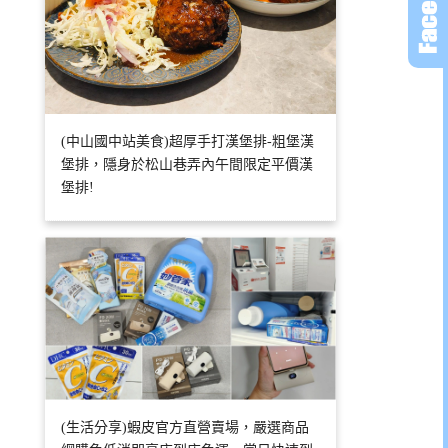
(中山國中站美食)超厚手打漢堡排-粗堡漢
堡排，隱身於松山巷弄內午間限定平價漢
堡排!
(生活分享)蝦皮官方直營賣場，嚴選商品