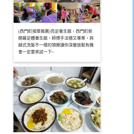
(西門町按摩推薦)亮足養生館，西門町新
開幕足體養生館，師傅手法穩又專業，與
越式洗髮不一樣的頭療讓你深層放鬆有機
會一定要來試一下~