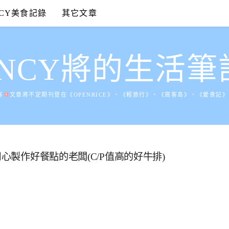
NCY美食記錄
其它文章
ANCY將的生活筆
客
文章將不定期刊登在《OPENRICE》、《輕旅行》、《窩客島》、《愛食記
用心製作好餐點的老闆(C/P值高的好牛排)