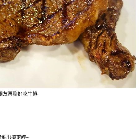
團友再聊好吃牛排
期推出優惠喔~